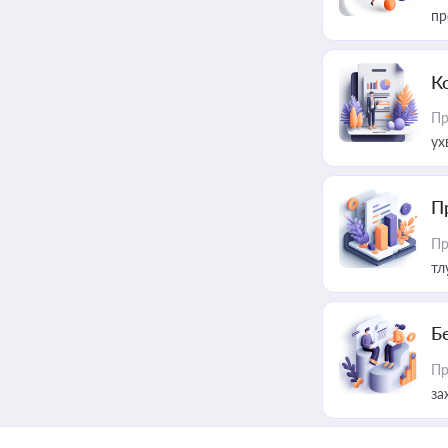
пр
К
Пр
ух
П
Пр
тл
Б
Пр
за