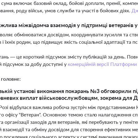
 сума включає базовий оклад, бойові доплати, премії, компен
звання, роду військ, умов служби та участі в бойових діях.
Дж
жлива міжвідомча взаємодія у підтримці ветеранів у
воляє обмінюватися досвідом, координувати зусилля та ств
в і їхніх родин, що підвищує якість соціальної адаптації та 
тань — це короткий підсумок змісту публікацій за день. По
 підсумок за добу доступні у
комерційній версії Платформи
 головне:
зькій установі виконання покарань №3 обговорили пі
рвневих виплат військовослужбовцям, зокрема для Д
Розі відбулася важлива робоча зустріч між представниками
го офісу "Ветеран". Основною темою стало налагодження спів
а організації заходів для ветеранів, які перебувають у пеніт
 взаємодії та обміну досвідом для створення ефективних мех
ро посилення соціального аспекту у системі виконання покар