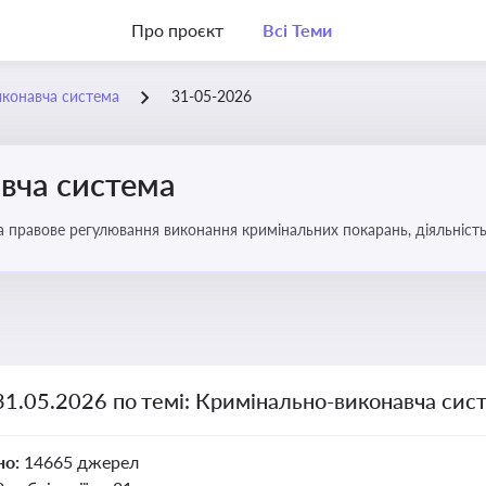
Про проєкт
Всі Теми
иконавча система
31-05-2026
вча система
а правове регулювання виконання кримінальних покарань, діяльність
 покарання
31.05.2026 по темі: Кримінально-виконавча сис
но:
14665 джерел