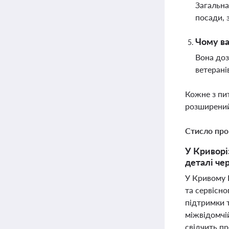
Загальна
посади, 
Чому ва
Вона доз
ветерані
Кожне з пи
розширений
Стисло про
У Криворі
деталі че
У Кривому 
та сервісно
підтримки т
міжвідомчій
свідчить п