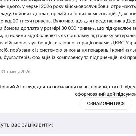
ім цього, у червні 2026 року військовослужбовці отримають
ладу, бойових доплат, премій та інших компенсацій. Для но
понад 20 тисяч гривень. Важливо, що для представників Де
 бойова доплата у розмірі 30 000 гривень, що підкреслює з
, ці новини відображають як соціальну підтримку ветеранів у
ня військовослужбовців, включно з працівниками ДКВС Укра
осіб, пов’язаних із системою виконання покарань і криміна
, бухгалтерів, фахівців із комплаєнсу та підприємців, які пр
,
31 травня 2026
Повний AI-огляд дня та посилання на всі новини, статті, віде
сформований цей підсумо
ОЗНАЙОМИТИСЯ
уть вас зацікавити: