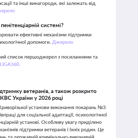
сації та інші винагороди, які залежать від
ерело
 пенітенціарній системі?
орювати ефективні механізми підтримки
психологічної допомоги.
Джерело
вний список першоджерел з посиланнями та
 LIGA360.
дтримку ветеранів, а також розкрито
КВС України у 2026 році
 Криворізької установи виконання покарань №3
праці для соціальної адаптації, психологічної
енціарній установі. Особливу увагу приділено
анізмів підтримки ветеранів і їхніх родин. Це
ань та державній кримінально-виконавчій