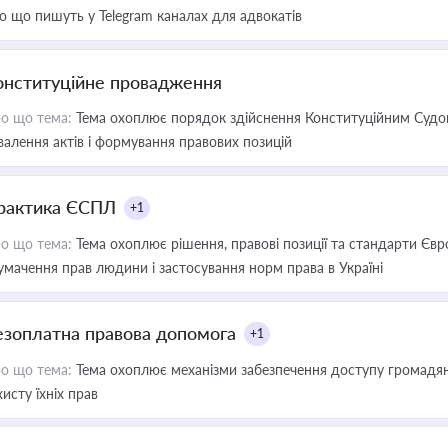
о що пишуть у Telegram каналах для адвокатів
онституційне провадження
о що тема:
Тема охоплює порядок здійснення Конституційним Судом
валення актів і формування правових позицій
рактика ЄСПЛ
+1
о що тема:
Тема охоплює рішення, правові позиції та стандарти Євр
умачення прав людини і застосування норм права в Україні
езоплатна правова допомога
+1
о що тема:
Тема охоплює механізми забезпечення доступу громадян
хисту їхніх прав