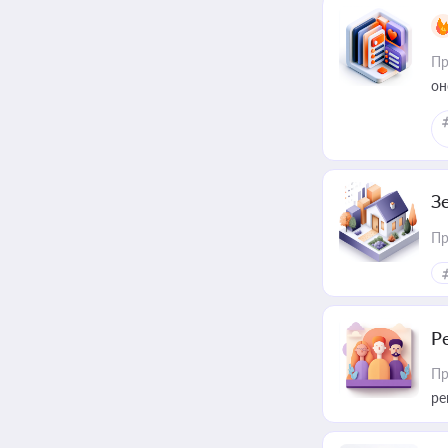
Пр
он
З
Пр
Р
Пр
ре