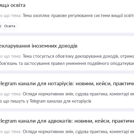
ища освіта
о що тема:
Тема охоплює правове регулювання системи вищої освіти, о
Освіта
екларування іноземних доходів
о що тема:
Тема стосується обов’язку декларування доходів, отрим
бов’язань та застосування правил уникнення подвійного оподаткува
elegram канали для нотаріусів: новини, кейси, практич
о що тема:
Огляди нормативних змін, судова практика, коментарі екс
о що пишуть у Telegram каналах для нотаріусів
elegram канали для адвокатів: новини, кейси, практич
о що тема:
Огляди нормативних змін, судова практика, коментарі екс