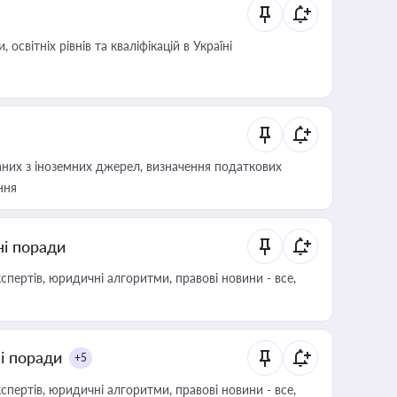
світніх рівнів та кваліфікацій в Україні
аних з іноземних джерел, визначення податкових
ння
ні поради
пертів, юридичні алгоритми, правові новини - все,
ні поради
+5
пертів, юридичні алгоритми, правові новини - все,