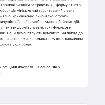
 грошові виплати за травень, які формуються з
вобранців мінімальний гарантований рівень
ржавної кримінально-виконавчої служби
начущість їхньої служби в умовах бойових дій.
 пенітенціарній системі, так і фінансове
їни. Вони демонструють комплексний підхід до
льно-виконавчим законодавством, що є важливим
ацюють у цій сфері.
о, офіційні джерела, на основі яких
к