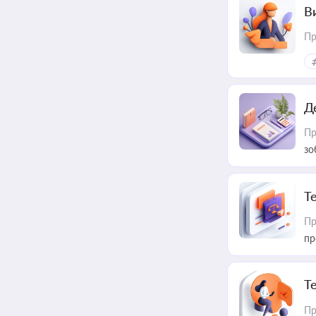
В
Пр
Д
Пр
зо
T
Пр
пр
T
Пр