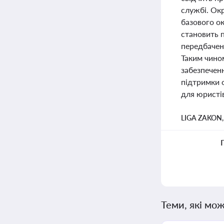
службі. Окр
базового ок
становить 
передбачена
Таким чином
забезпечен
підтримки 
для юристів
LIGA ZAKON
Теми, які мож