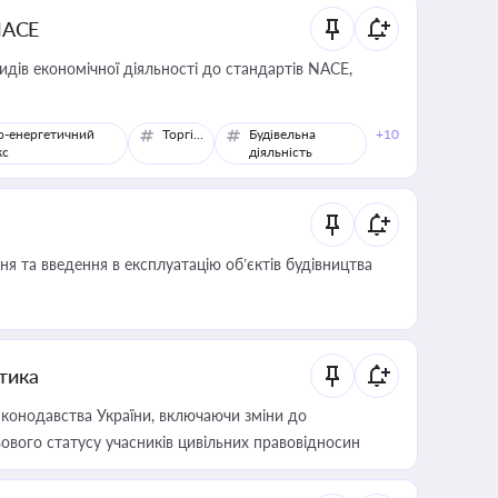
NACE
идів економічної діяльності до стандартів NACE,
о-енергетичний
Торгівля
Будівельна
+10
кс
діяльність
я та введення в експлуатацію об’єктів будівництва
итика
конодавства України, включаючи зміни до
ового статусу учасників цивільних правовідносин