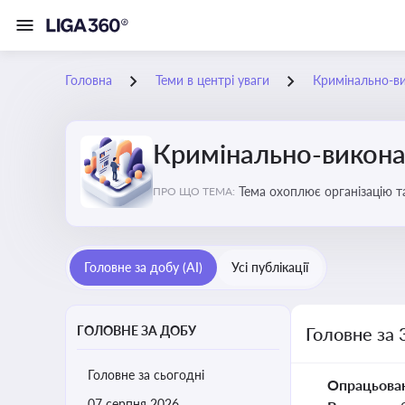
Головна
Теми в центрі уваги
Кримінально-в
Кримінально-викона
Тема охоплює організацію т
ПРО ЩО ТЕМА:
статус осіб, які відбувають
Головне за добу (AI)
Усі публікації
ГОЛОВНЕ ЗА ДОБУ
Головне за 
Головне за сьогодні
Опрацьова
07 серпня 2026