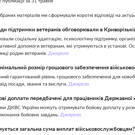
2 публікації за 31 травня
ібраних матеріалів ми сформували короткі відповіді на актуал
оди підтримки ветеранів обговорювали в Криворізькі
вали соціальну адаптацію, психологічну підтримку, організ
ативної допомоги ветеранам, які утримуються в установі. О
имці родин ветеранів.
Джерело
німальний розмір грошового забезпечення військово
ний гарантований рівень грошового забезпечення для новобр
від посади, звання та вислуги.
Джерело
ові доплати передбачені для працівників Державної
ки ДКВС України можуть отримувати бойову доплату у розмір
виконання бойових завдань.
Джерело
ується загальна сума виплат військовослужбовцям?