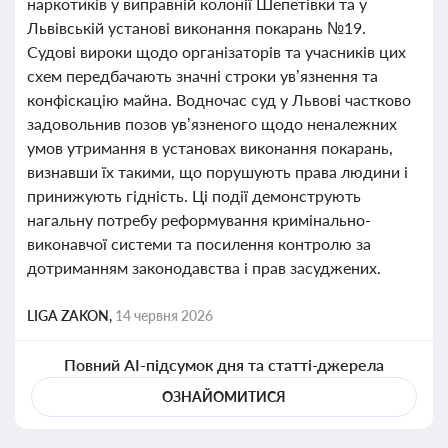
наркотиків у виправній колонії Шепетівки та у
Львівській установі виконання покарань №19.
Судові вироки щодо організаторів та учасників цих
схем передбачають значні строки ув’язнення та
конфіскацію майна. Водночас суд у Львові частково
задовольнив позов ув’язненого щодо неналежних
умов утримання в установах виконання покарань,
визнавши їх такими, що порушують права людини і
принижують гідність. Ці події демонструють
нагальну потребу реформування кримінально-
виконавчої системи та посилення контролю за
дотриманням законодавства і прав засуджених.
LIGA ZAKON,
14 червня 2026
Повний AI-підсумок дня та статті-джерела
ОЗНАЙОМИТИСЯ