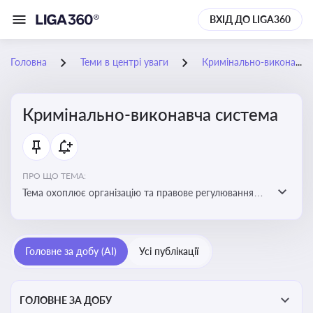
ВХІД ДО LIGA360
Головна
Теми в центрі уваги
Кримінально-виконавча система
Кримінально-виконавча система
ПРО ЩО ТЕМА:
Тема охоплює організацію та правове регулювання
виконання кримінальних покарань, діяльність органів
і установ виконання покарань та статус осіб, які
відбувають покарання
Головне за добу (AI)
Усі публікації
ГОЛОВНЕ ЗА ДОБУ