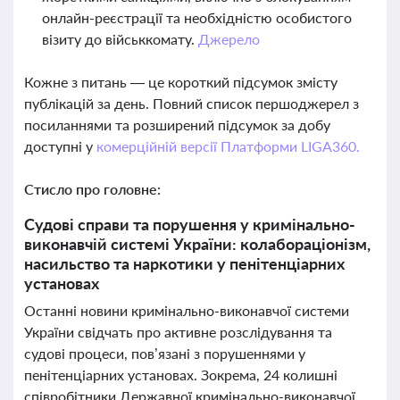
онлайн-реєстрації та необхідністю особистого
візиту до військкомату.
Джерело
Кожне з питань — це короткий підсумок змісту
публікацій за день. Повний список першоджерел з
посиланнями та розширений підсумок за добу
доступні у
комерційній версії Платформи LIGA360.
Стисло про головне:
Судові справи та порушення у кримінально-
виконавчій системі України: колабораціонізм,
насильство та наркотики у пенітенціарних
установах
Останні новини кримінально-виконавчої системи
України свідчать про активне розслідування та
судові процеси, пов’язані з порушеннями у
пенітенціарних установах. Зокрема, 24 колишні
співробітники Державної кримінально-виконавчої