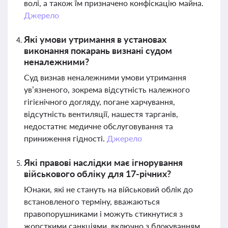
волі, а також їм призначено конфіскацію майна.
Джерело
Які умови утримання в установах
виконання покарань визнані судом
неналежними?
Суд визнав неналежними умови утримання
ув’язненого, зокрема відсутність належного
гігієнічного догляду, погане харчування,
відсутність вентиляції, нашестя тарганів,
недостатнє медичне обслуговування та
приниження гідності.
Джерело
Які правові наслідки має ігнорування
військового обліку для 17-річних?
Юнаки, які не стануть на військовий облік до
встановленого терміну, вважаються
правопорушниками і можуть стикнутися з
жорсткими санкціями, включно з блокуванням