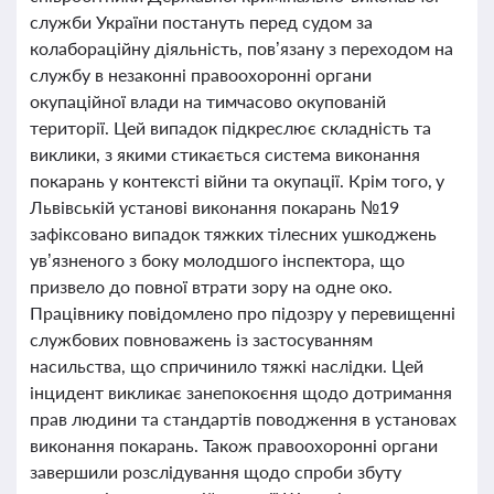
служби України постануть перед судом за
колабораційну діяльність, пов’язану з переходом на
службу в незаконні правоохоронні органи
окупаційної влади на тимчасово окупованій
території. Цей випадок підкреслює складність та
виклики, з якими стикається система виконання
покарань у контексті війни та окупації. Крім того, у
Львівській установі виконання покарань №19
зафіксовано випадок тяжких тілесних ушкоджень
ув’язненого з боку молодшого інспектора, що
призвело до повної втрати зору на одне око.
Працівнику повідомлено про підозру у перевищенні
службових повноважень із застосуванням
насильства, що спричинило тяжкі наслідки. Цей
інцидент викликає занепокоєння щодо дотримання
прав людини та стандартів поводження в установах
виконання покарань. Також правоохоронні органи
завершили розслідування щодо спроби збуту