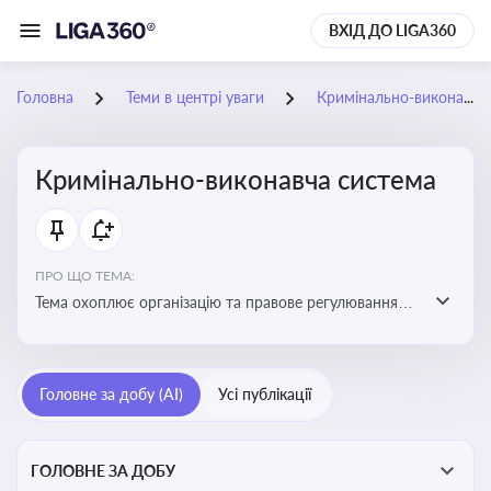
ВХІД ДО LIGA360
Головна
Теми в центрі уваги
Кримінально-виконавча система
Кримінально-виконавча система
ПРО ЩО ТЕМА:
Тема охоплює організацію та правове регулювання
виконання кримінальних покарань, діяльність органів
і установ виконання покарань та статус осіб, які
відбувають покарання
Головне за добу (AI)
Усі публікації
ГОЛОВНЕ ЗА ДОБУ