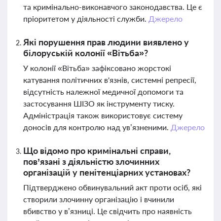
та кримінально-виконавчого законодавства. Це є
пріоритетом у діяльності служби.
Джерело
Які порушення прав людини виявлено у
білоруській колонії «Вітьба»?
У колонії «Вітьба» зафіксовано жорстокі
катування політичних в'язнів, системні репресії,
відсутність належної медичної допомоги та
застосування ШІЗО як інструменту тиску.
Адміністрація також використовує систему
доносів для контролю над ув’язненими.
Джерело
Що відомо про кримінальні справи,
пов’язані з діяльністю злочинних
організацій у пенітенціарних установах?
Підтверджено обвинувальний акт проти осіб, які
створили злочинну організацію і вчинили
вбивство у в’язниці. Це свідчить про наявність