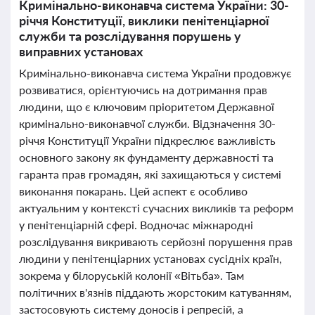
Кримінально-виконавча система України: 30-
річчя Конституції, виклики пенітенціарної
служби та розслідування порушень у
виправних установах
Кримінально-виконавча система України продовжує
розвиватися, орієнтуючись на дотримання прав
людини, що є ключовим пріоритетом Державної
кримінально-виконавчої служби. Відзначення 30-
річчя Конституції України підкреслює важливість
основного закону як фундаменту державності та
гаранта прав громадян, які захищаються у системі
виконання покарань. Цей аспект є особливо
актуальним у контексті сучасних викликів та реформ
у пенітенціарній сфері. Водночас міжнародні
розслідування викривають серйозні порушення прав
людини у пенітенціарних установах сусідніх країн,
зокрема у білоруській колонії «Вітьба». Там
політичних в'язнів піддають жорстоким катуванням,
застосовують систему доносів і репресій, а