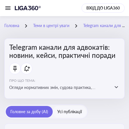
ВХІД ДО LIGA360
Головна
Теми в центрі уваги
Telegram канали для адвокатів: новини, кейси, практичні поради
Telegram канали для адвокатів:
новини, кейси, практичні поради
ПРО ЩО ТЕМА:
Огляди нормативних змін, судова практика,
коментарі експертів, юридичні алгоритми, правові
новини - все, про що пишуть у Telegram каналах для
адвокатів
Головне за добу (AI)
Усі публікації