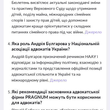
Бюлетень висвітлює актуальні законодавчі зміни
та практику Верховного Суду щодо утримання
дітей, поділу майна, міжнародних сімейних
спорів і захисту прав дітей, що допоможе
адвокатам краще орієнтуватися у складних
питаннях сімейного права під час війни.
Джерело
Яка роль Андрія Булгарова у Національній
асоціації адвокатів України?
Андрій Булгаров призначений речником НААУ і
відповідає за інформаційну політику, взаємодію з
журналістами та представлення офіційної позиції
адвокатської спільноти в Україні та на
міжнародному рівні.
Джерело
Які рекомендації засновника адвокатської
фірми PRAGNUM можуть бути корисними
для адвокатів?
Віталій Бобриньов радить зберігати системність у