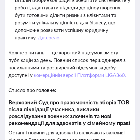
роботі, адаптувати підходи до ціноутворення,
бути готовими ділити ризики з клієнтами та
розуміти унікальну цінність для бізнесу, що
допоможе розвивати успішну юридичну
практику.
Джерело
Кожне з питань — це короткий підсумок змісту
публікацій за день. Повний список першоджерел з
посиланнями та розширений підсумок за добу
доступні у
комерційній версії Платформи LIGA360.
Стисло про головне:
Верховний Суд про правомочність зборів ТОВ
після ліквідації учасника, виклики
розслідування воєнних злочинів та нові
рекомендації для адвокатів у сімейному праві
Останні новини для адвокатів включають важливі
рішення Верховного Суду, що стосуються