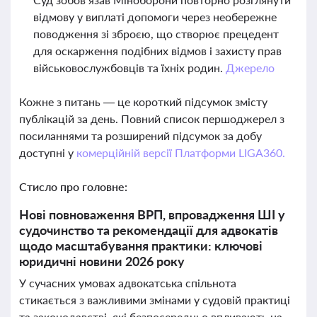
відмову у виплаті допомоги через необережне
поводження зі зброєю, що створює прецедент
для оскарження подібних відмов і захисту прав
військовослужбовців та їхніх родин.
Джерело
Кожне з питань — це короткий підсумок змісту
публікацій за день. Повний список першоджерел з
посиланнями та розширений підсумок за добу
доступні у
комерційній версії Платформи LIGA360.
Стисло про головне:
Нові повноваження ВРП, впровадження ШІ у
судочинство та рекомендації для адвокатів
щодо масштабування практики: ключові
юридичні новини 2026 року
У сучасних умовах адвокатська спільнота
стикається з важливими змінами у судовій практиці
та законодавстві, які безпосередньо впливають на