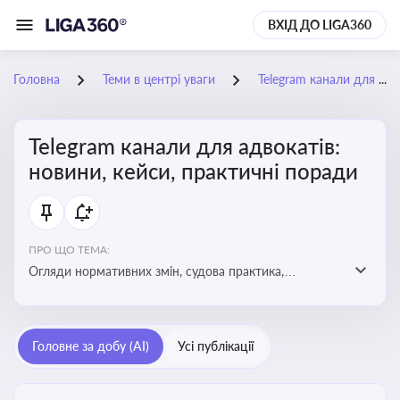
ВХІД ДО LIGA360
Головна
Теми в центрі уваги
Telegram канали для адвокатів: новини, кейси, практичні поради
Telegram канали для адвокатів:
новини, кейси, практичні поради
ПРО ЩО ТЕМА:
Огляди нормативних змін, судова практика,
коментарі експертів, юридичні алгоритми, правові
новини - все, про що пишуть у Telegram каналах для
адвокатів
Головне за добу (AI)
Усі публікації