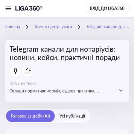
ВХІД ДО LIGA360
Головна
Теми в центрі уваги
Telegram канали для нотаріусів: новини, кейси, практичні поради
Telegram канали для нотаріусів:
новини, кейси, практичні поради
ПРО ЩО ТЕМА:
Огляди нормативних змін, судова практика,
коментарі експертів, юридичні алгоритми, правові
новини - все, про що пишуть у Telegram каналах для
нотаріусів
Головне за добу (AI)
Усі публікації