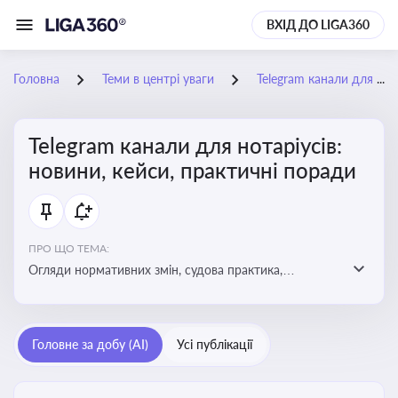
ВХІД ДО LIGA360
Головна
Теми в центрі уваги
Telegram канали для нотаріусів: новини, кейси, практичні поради
Telegram канали для нотаріусів:
новини, кейси, практичні поради
ПРО ЩО ТЕМА:
Огляди нормативних змін, судова практика,
коментарі експертів, юридичні алгоритми, правові
новини - все, про що пишуть у Telegram каналах для
нотаріусів
Головне за добу (AI)
Усі публікації