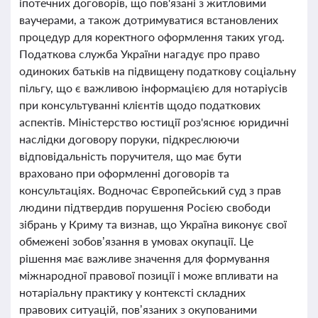
іпотечних договорів, що пов'язані з житловими
ваучерами, а також дотримуватися встановлених
процедур для коректного оформлення таких угод.
Податкова служба України нагадує про право
одиноких батьків на підвищену податкову соціальну
пільгу, що є важливою інформацією для нотаріусів
при консультуванні клієнтів щодо податкових
аспектів. Міністерство юстиції роз'яснює юридичні
наслідки договору поруки, підкреслюючи
відповідальність поручителя, що має бути
враховано при оформленні договорів та
консультаціях. Водночас Європейський суд з прав
людини підтвердив порушення Росією свободи
зібрань у Криму та визнав, що Україна виконує свої
обмежені зобов’язання в умовах окупації. Це
рішення має важливе значення для формування
міжнародної правової позиції і може впливати на
нотаріальну практику у контексті складних
правових ситуацій, пов’язаних з окупованими