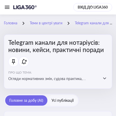
ВХІД ДО LIGA360
Головна
Теми в центрі уваги
Telegram канали для нотаріусів: новини, кейси, практичні поради
Telegram канали для нотаріусів:
новини, кейси, практичні поради
ПРО ЩО ТЕМА:
Огляди нормативних змін, судова практика,
коментарі експертів, юридичні алгоритми, правові
новини - все, про що пишуть у Telegram каналах для
нотаріусів
Головне за добу (AI)
Усі публікації