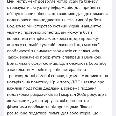
Цей інструмент дозволяє нотаріусам та бізнесу
отримувати актуальну інформацію для прийняття
обґрунтованих рішень, що важливо для дотримання
податкового законодавства та ефективної роботи.
Водночас Міністерство юстиції України акцентує
увагу на правових аспектах, які можуть бути
корисними нотаріусам, зокрема щодо продажу
житла у спільній сумісній власності, що має свої
особливості та вимагає згоди всіх співвласників.
Також визначено пріоритети співпраці з Великою
Британією у сфері юстиції, що включають боротьбу
з насильством, реінтеграцію ветеранів та
транскордонні сімейні справи, що може впливати на
нотаріальну практику. Крім того, ДПС нагадує про
важливі податкові дедлайни, зокрема подання
податкових розрахунків за І квартал 2026 року, що є
актуальним для нотаріусів, які працюють з
фізичними особами та підприємцями. Також
роз'яснено податкові пільги для волонтерів, що