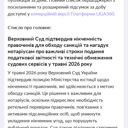
посиланнями та розширений підсумок за добу
доступні у
комерційній версії Платформи LIGA360.
Стисло про головне:
Верховний Суд підтвердив нікчемність
правочинів для обходу санкцій та нагадує
нотаріусам про важливі строки подання
податкової звітності та технічні обмеження
судових сервісів у травні 2026 року
У травні 2026 року Верховний Суд України
підтвердив позицію Міністерства юстиції щодо
нікчемності правочинів, які здійснюються з метою
обходу санкцій. Це рішення є важливим для
нотаріусів, оскільки підкреслює необхідність
ретельної перевірки правочинів, пов'язаних з
активами підсанкційних осіб, щоб уникнути
укладення нікчемних угод, що порушують
публічний порядок. Суд також підтримав стягнення