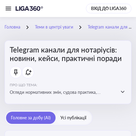
ВХІД ДО LIGA360
Головна
Теми в центрі уваги
Telegram канали для нотаріусів: новини, кейси, практичні поради
Telegram канали для нотаріусів:
новини, кейси, практичні поради
ПРО ЩО ТЕМА:
Огляди нормативних змін, судова практика,
коментарі експертів, юридичні алгоритми, правові
новини - все, про що пишуть у Telegram каналах для
нотаріусів
Головне за добу (AI)
Усі публікації