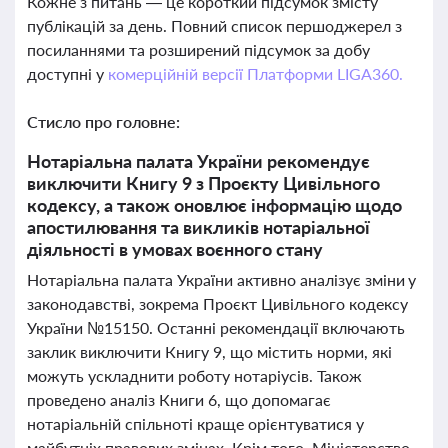
Кожне з питань — це короткий підсумок змісту
публікацій за день. Повний список першоджерел з
посиланнями та розширений підсумок за добу
доступні у
комерційній версії Платформи LIGA360.
Стисло про головне:
Нотаріальна палата України рекомендує
виключити Книгу 9 з Проєкту Цивільного
кодексу, а також оновлює інформацію щодо
апостилювання та викликів нотаріальної
діяльності в умовах воєнного стану
Нотаріальна палата України активно аналізує зміни у
законодавстві, зокрема Проєкт Цивільного кодексу
України №15150. Останні рекомендації включають
заклик виключити Книгу 9, що містить норми, які
можуть ускладнити роботу нотаріусів. Також
проведено аналіз Книги 6, що допомагає
нотаріальній спільноті краще орієнтуватися у
майбутніх правових змінах. Крім того, Міністерство