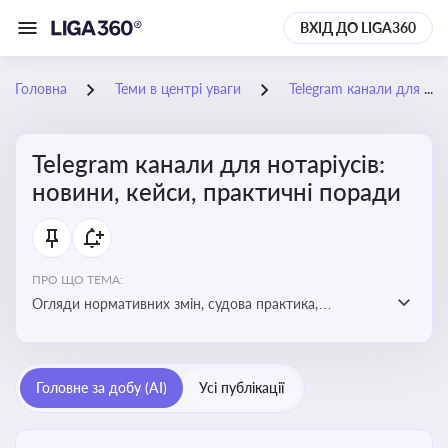
ВХІД ДО LIGA360
Головна
Теми в центрі уваги
Telegram канали для нотаріусів: новини, кейси, практичні поради
Telegram канали для нотаріусів:
новини, кейси, практичні поради
ПРО ЩО ТЕМА:
Огляди нормативних змін, судова практика,
коментарі експертів, юридичні алгоритми, правові
новини - все, про що пишуть у Telegram каналах для
нотаріусів
Головне за добу (AI)
Усі публікації