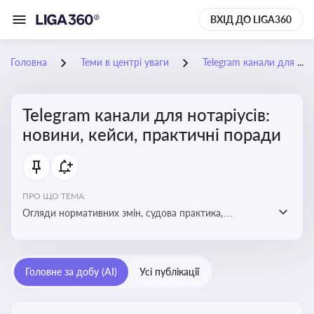
ВХІД ДО LIGA360
Головна
Теми в центрі уваги
Telegram канали для нотаріусів: новини, кейси, практичні поради
Telegram канали для нотаріусів:
новини, кейси, практичні поради
ПРО ЩО ТЕМА:
Огляди нормативних змін, судова практика,
коментарі експертів, юридичні алгоритми, правові
новини - все, про що пишуть у Telegram каналах для
нотаріусів
Головне за добу (AI)
Усі публікації