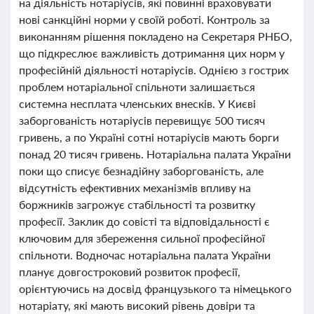
на діяльність нотаріусів, які повинні враховувати
нові санкційні норми у своїй роботі. Контроль за
виконанням рішення покладено на Секретаря РНБО,
що підкреслює важливість дотримання цих норм у
професійній діяльності нотаріусів. Однією з гострих
проблем нотаріальної спільноти залишається
системна несплата членських внесків. У Києві
заборгованість нотаріусів перевищує 500 тисяч
гривень, а по Україні сотні нотаріусів мають борги
понад 20 тисяч гривень. Нотаріальна палата України
поки що списує безнадійну заборгованість, але
відсутність ефективних механізмів впливу на
боржників загрожує стабільності та розвитку
професії. Заклик до совісті та відповідальності є
ключовим для збереження сильної професійної
спільноти. Водночас нотаріальна палата України
планує довгостроковий розвиток професії,
орієнтуючись на досвід французького та німецького
нотаріату, які мають високий рівень довіри та