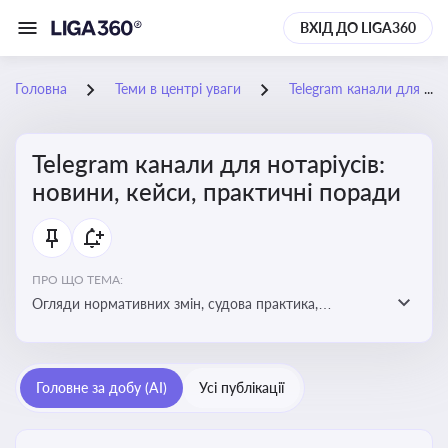
ВХІД ДО LIGA360
Головна
Теми в центрі уваги
Telegram канали для нотаріусів: новини, кейси, практичні поради
Telegram канали для нотаріусів:
новини, кейси, практичні поради
ПРО ЩО ТЕМА:
Огляди нормативних змін, судова практика,
коментарі експертів, юридичні алгоритми, правові
новини - все, про що пишуть у Telegram каналах для
нотаріусів
Головне за добу (AI)
Усі публікації