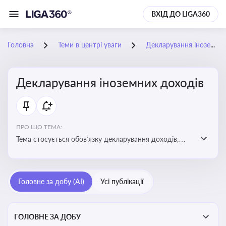
ВХІД ДО LIGA360
Головна
Теми в центрі уваги
Декларування іноземних доходів
Декларування іноземних доходів
ПРО ЩО ТЕМА:
Тема стосується обов’язку декларування доходів,
отриманих з іноземних джерел, визначення
податкових зобов’язань та застосування правил
уникнення подвійного оподаткування
Головне за добу (AI)
Усі публікації
ГОЛОВНЕ ЗА ДОБУ