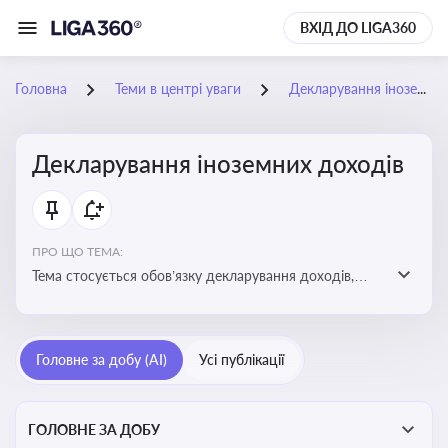
ВХІД ДО LIGA360
Головна
Теми в центрі уваги
Декларування іноземних доходів
Декларування іноземних доходів
ПРО ЩО ТЕМА:
Тема стосується обов’язку декларування доходів,
отриманих з іноземних джерел, визначення
податкових зобов’язань та застосування правил
уникнення подвійного оподаткування
Головне за добу (AI)
Усі публікації
ГОЛОВНЕ ЗА ДОБУ