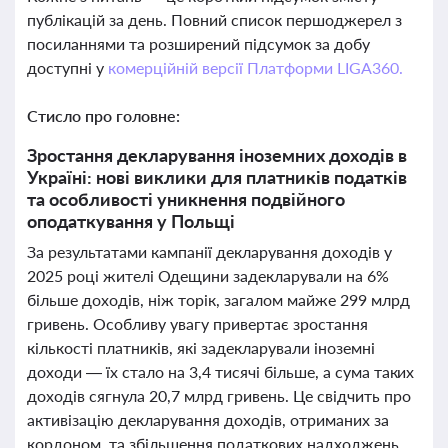
публікацій за день. Повний список першоджерел з
посиланнями та розширений підсумок за добу
доступні у
комерційній версії Платформи LIGA360.
Стисло про головне:
Зростання декларування іноземних доходів в
Україні: нові виклики для платників податків
та особливості уникнення подвійного
оподаткування у Польщі
За результатами кампанії декларування доходів у
2025 році жителі Одещини задекларували на 6%
більше доходів, ніж торік, загалом майже 299 млрд
гривень. Особливу увагу привертає зростання
кількості платників, які задекларували іноземні
доходи — їх стало на 3,4 тисячі більше, а сума таких
доходів сягнула 20,7 млрд гривень. Це свідчить про
активізацію декларування доходів, отриманих за
кордоном, та збільшення податкових надходжень