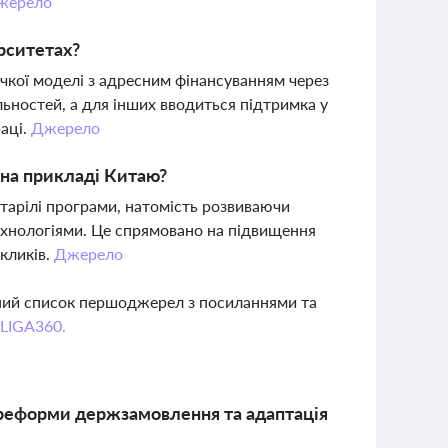
жерело
рситетах?
кої моделі з адресним фінансуванням через
ьностей, а для інших вводиться підтримка у
раці.
Джерело
і на прикладі Китаю?
тарілі програми, натомість розвиваючи
технологіями. Це спрямовано на підвищення
кликів.
Джерело
вний список першоджерел з посиланнями та
 LIGA360.
 реформи держзамовлення та адаптація