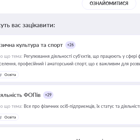
ОЗНАЙОМИТИСЯ
уть вас зацікавити:
ізична культура та спорт
+26
о що тема:
Регулювання діяльності суб’єктів, що працюють у сфері 
селення, професійний і аматорський спорт, що є важливим для розви
ективної реалізації державної політики у цій галузі
Освіта
іяльність ФОПів
+29
о що тема:
Все про фізичних осіб-підприємців, їх статус та діяльні
Освіта