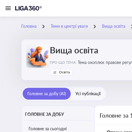
Головна
Теми в центрі уваги
Вища освіта
Вища освіта
Тема охоплює правове регулю
ПРО ЩО ТЕМА:
Освіта
Головне за добу (AI)
Усі публікації
ГОЛОВНЕ ЗА ДОБУ
Головне за 
Головне за сьогодні
Опрацьова