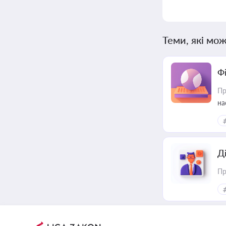
Теми, які мож
Ф
Пр
на
еф
Д
Пр