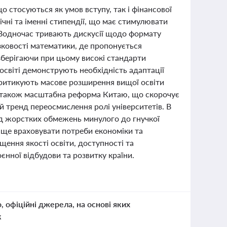
що стосуються як умов вступу, так і фінансової
ічні та іменні стипендії, що має стимулювати
 Водночас тривають дискусії щодо формату
ковості математики, де пропонується
зберігаючи при цьому високі стандарти
освіті демонструють необхідність адаптації
 критикують масове розширення вищої освіти
 а також масштабна реформа Китаю, що скорочує
й тренд переосмислення ролі університетів. В
ід жорстких обмежень минулого до гнучкої
аще враховувати потреби економіки та
ищення якості освіти, доступності та
єнної відбудови та розвитку країни.
о, офіційні джерела, на основі яких
к