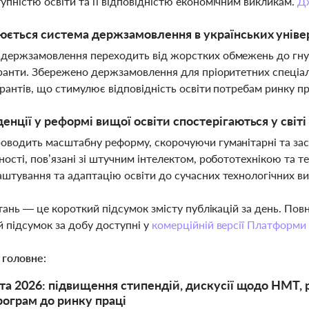
упністю освіти та її відповідністю економічним викликам.
Д
юється система держзамовлення в українських уніве
держзамовлення переходить від жорстких обмежень до гнуч
гранти. Збережено держзамовлення для пріоритетних спеціал
грантів, що стимулює відповідність освіти потребам ринку п
денції у реформі вищої освіти спостерігаються у світ
оводить масштабну реформу, скорочуючи гуманітарні та зас
ності, пов’язані зі штучним інтелектом, робототехнікою та 
штування та адаптацію освіти до сучасних технологічних ви
тань — це короткий підсумок змісту публікацій за день. По
 підсумок за добу доступні у
комерційній версії Платформи
 головне:
та 2026: підвищення стипендій, дискусії щодо НМТ,
програм до ринку праці