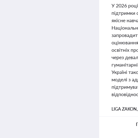
У 2026 році
підтримки с
якісне нав
Національн
запровадит
оцінювання.
освітніх пр
через дева
гуманітарні
Україні та
моделі з а
підтримуват
відповіднос
LIGA ZAKON