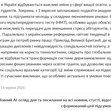
 в Україні відбуваються важливі зміни у сфері вищої освіти, 
тудентів. Зокрема, з 1 вересня заплановано подвоїти академ
чання та підтримати молодь у складних економічних умовах.
ого мультипредметного тесту (НМТ), особливо щодо обов’яз
и можливість перездачі для зменшення стресу абітурієнтів, 
 Паралельно з українськими реформами, світові тенденції в 
ограм до потреб ринку праці. Приклад Великої Британії, де
львацію дипломів і невідповідність спеціальностей попиту,
 напрямки на користь технологічних, свідчать про глобальни
кож відбувається трансформація системи держзамовлення: в
дресним фінансуванням через освітні гранти, що дозволяє кр
и соціально вразливі категорії. Ці зміни спрямовані на підв
ті сучасним викликам, що особливо актуально в умовах пово
,
14 червня 2026
Повний AI-огляд дня та посилання на всі новини, статті, віде
сформований цей підсумо