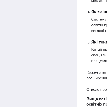
між дост
Як змін
Система 
освітні 
вигляді 
Які тен
Китай пр
спеціаль
працевла
Кожне з пи
розширений
Стисло про
Вища осві
освітніх 