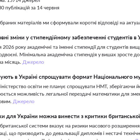
30 публікацій за 14 червня
ібраних матеріалів ми сформували короткі відповіді на актуал
овні зміни у стипендійному забезпеченні студентів в 
я 2026 року академічні та іменні стипендії для студентів вищ
одвоєні. Мінімальна академічна стипендія у вишах зросте до
на місяць.
Джерело
ують в Україні спрощувати формат Національного м
іністерство освіти не планує спрощувати НМТ, зберігаючи й
ється можливість легальної перездачі математики для зме
овим.
Джерело
ки для України можна винести з критики британської
британської системи вказує на ризики масового розширення 
аці, що призводить до девальвації дипломів і нестачі техніч