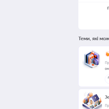
Теми, які мож
Пр
он
З
Пр