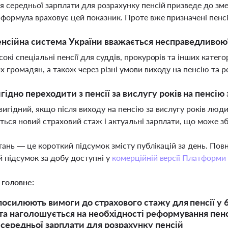
 середньої зарплати для розрахунку пенсій призведе до зме
 формула враховує цей показник. Проте вже призначені пенс
нсійна система України вважається несправедливою
сокі спеціальні пенсії для суддів, прокурорів та інших катего
х громадян, а також через різні умови виходу на пенсію та 
гідно переходити з пенсії за вислугу років на пенсію 
вигідний, якщо після виходу на пенсію за вислугу років лю
ться новий страховий стаж і актуальні зарплати, що може з
тань — це короткий підсумок змісту публікацій за день. По
 підсумок за добу доступні у
комерційній версії Платформи
 головне:
 посилюють вимоги до страхового стажу для пенсії у 
та наголошується на необхідності реформування пенс
середньої зарплати для розрахунку пенсій