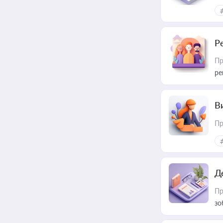
Р
Пр
ре
В
Пр
Д
Пр
зо