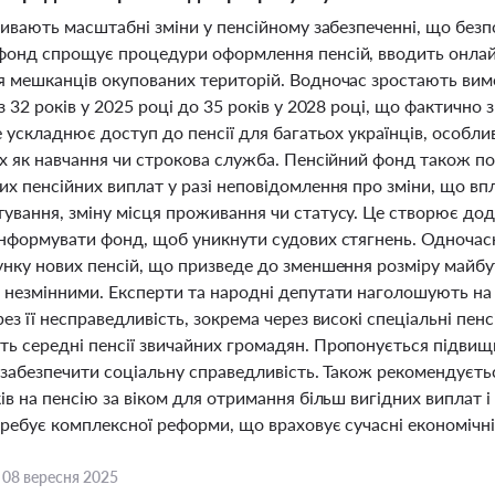
тривають масштабні зміни у пенсійному забезпеченні, що без
фонд спрощує процедури оформлення пенсій, вводить онлай
я мешканців окупованих територій. Водночас зростають вимо
з 32 років у 2025 році до 35 років у 2028 році, що фактичн
е ускладнює доступ до пенсії для багатьох українців, особл
их як навчання чи строкова служба. Пенсійний фонд також 
х пенсійних виплат у разі неповідомлення про зміни, що впл
вання, зміну місця проживання чи статусу. Це створює додат
інформувати фонд, щоб уникнути судових стягнень. Одночас
нку нових пенсій, що призведе до зменшення розміру майбутн
 незмінними. Експерти та народні депутати наголошують на 
ез її несправедливість, зокрема через високі спеціальні пенсі
ь середні пенсії звичайних громадян. Пропонується підвищи
 забезпечити соціальну справедливість. Також рекомендується
ів на пенсію за віком для отримання більш вигідних виплат і
ребує комплексної реформи, що враховує сучасні економічні
,
08 вересня 2025