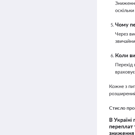
Зниження
оскільки
Чому пе
Через ви
звичайни
Коли ви
Перехід 
враховує
Кожне з пи
розширений
Стисло про
В Україні
переплат 
зниження 