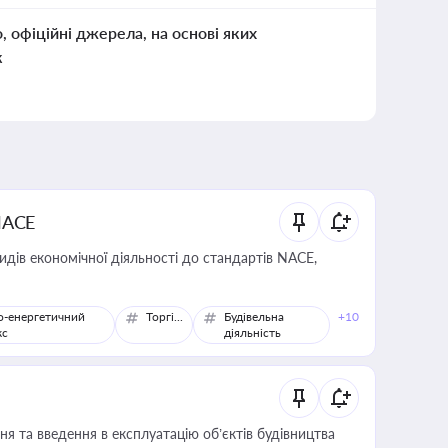
о, офіційні джерела, на основі яких
к
NACE
идів економічної діяльності до стандартів NACE,
о-енергетичний
Торгівля
Будівельна
+10
кс
діяльність
я та введення в експлуатацію об’єктів будівництва