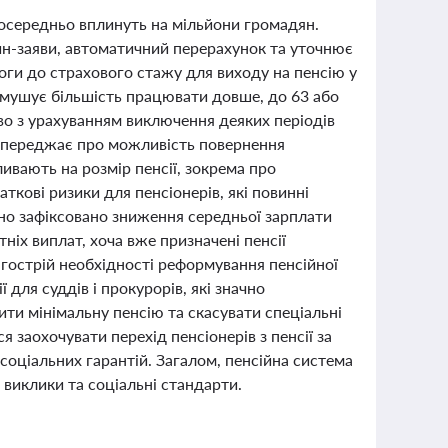
посередньо вплинуть на мільйони громадян.
н-заяви, автоматичний перерахунок та уточнює
ги до страхового стажу для виходу на пенсію у
о змушує більшість працювати довше, до 63 або
иво з урахуванням виключення деяких періодів
попереджає про можливість повернення
ивають на розмір пенсії, зокрема про
кові ризики для пенсіонерів, які повинні
но зафіксовано зниження середньої зарплати
іх виплат, хоча вже призначені пенсії
гострій необхідності реформування пенсійної
ї для суддів і прокурорів, які значно
ти мінімальну пенсію та скасувати спеціальні
 заохочувати перехід пенсіонерів з пенсії за
 соціальних гарантій. Загалом, пенсійна система
 виклики та соціальні стандарти.