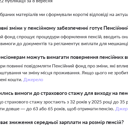
22 публікації за 8 вересня
ібраних матеріалів ми сформували короткі відповіді на актуал
овні зміни у пенсійному забезпеченні готує Пенсійни
й фонд спрощує процедури оформлення пенсій, вводить онл
вимоги до документів та регламентує виплати для мешканці
нсіонерам можуть вимагати повернення пенсійних в
ри повинні повідомляти Пенсійний фонд про зміни, які вплив
штування чи зміну місця проживання. Якщо цього не зробит
ені кошти.
Джерело
ились вимоги до страхового стажу для виходу на пенс
о страхового стажу зростають з 32 років у 2025 році до 35 р
и довше — до 63 або 65 років, щоб отримати пенсію.
Джер
ває зниження середньої зарплати на розмір пенсій?