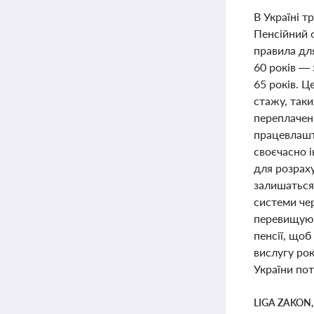
В Україні 
Пенсійний 
правила дл
60 років — 
65 років. Ц
стажу, так
переплачени
працевлашту
своєчасно 
для розраху
залишаться
системи чер
перевищуют
пенсії, щоб
вислугу рок
України пот
LIGA ZAKON