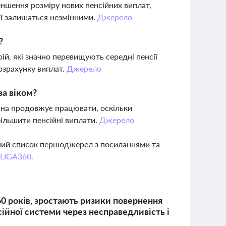
ншення розміру нових пенсійних виплат,
ії залишаться незмінними.
Джерело
?
рій, які значно перевищують середні пенсії
розрахунку виплат.
Джерело
за віком?
дина продовжує працювати, оскільки
більшити пенсійні виплати.
Джерело
вний список першоджерел з посиланнями та
 LIGA360.
60 років, зростають ризики повернення
ійної системи через несправедливість і