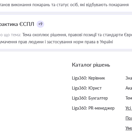
танов виконання покарань та статус осіб, які відбувають покарання
рактика ЄСПЛ
+9
о що тема:
Тема охоплює рішення, правові позиції та стандарти Євр
умачення прав людини і застосування норм права в Україні
Каталог рішень
Liga360: Керівник
Зн
Liga360: Юрист
Ак
Liga360: Бухгалтер
Тем
Liga360: PR-менеджер
Усі
Пол
Умо