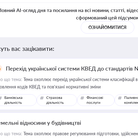
Повний AI-огляд дня та посилання на всі новини, статті, віде
сформований цей підсумо
ОЗНАЙОМИТИСЯ
уть вас зацікавити:
Перехід української системи КВЕД до стандартів 
о що тема:
Тема охоплює перехід української системи класифікації в
овлення кодів КВЕД та пов'язані нормативні зміни
Банківська
Страхова
Фінансові
Паливн
діяльність
діяльність
послуги
компле
емельні відносини у будівництві
о що тема:
Тема охоплює правове регулювання підготовки, здійсненн