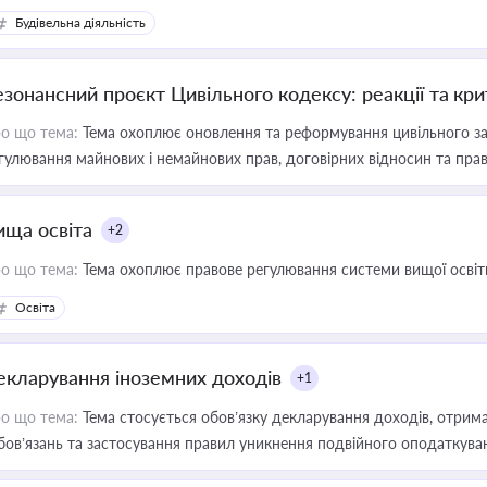
Будівельна діяльність
езонансний проєкт Цивільного кодексу: реакції та кр
о що тема:
Тема охоплює оновлення та реформування цивільного за
гулювання майнових і немайнових прав, договірних відносин та прав
ища освіта
+2
о що тема:
Тема охоплює правове регулювання системи вищої освіти, о
Освіта
екларування іноземних доходів
+1
о що тема:
Тема стосується обов’язку декларування доходів, отрим
бов’язань та застосування правил уникнення подвійного оподаткува