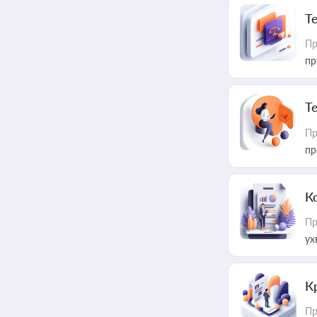
T
Пр
пр
T
Пр
пр
К
Пр
ух
К
Пр