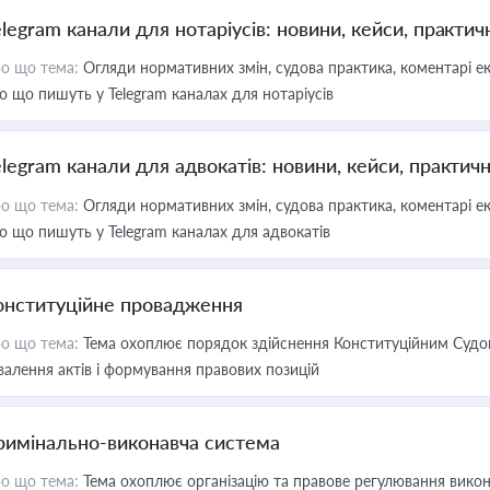
elegram канали для нотаріусів: новини, кейси, практич
о що тема:
Огляди нормативних змін, судова практика, коментарі екс
о що пишуть у Telegram каналах для нотаріусів
elegram канали для адвокатів: новини, кейси, практич
о що тема:
Огляди нормативних змін, судова практика, коментарі екс
о що пишуть у Telegram каналах для адвокатів
онституційне провадження
о що тема:
Тема охоплює порядок здійснення Конституційним Судом
валення актів і формування правових позицій
римінально-виконавча система
о що тема:
Тема охоплює організацію та правове регулювання викона