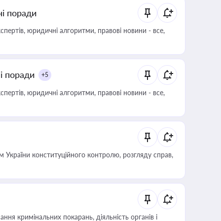
ні поради
пертів, юридичні алгоритми, правові новини - все,
ні поради
+5
пертів, юридичні алгоритми, правові новини - все,
 України конституційного контролю, розгляду справ,
ння кримінальних покарань, діяльність органів і