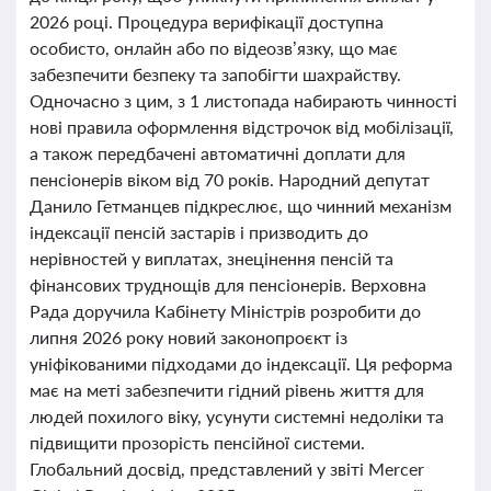
2026 році. Процедура верифікації доступна
особисто, онлайн або по відеозв’язку, що має
забезпечити безпеку та запобігти шахрайству.
Одночасно з цим, з 1 листопада набирають чинності
нові правила оформлення відстрочок від мобілізації,
а також передбачені автоматичні доплати для
пенсіонерів віком від 70 років. Народний депутат
Данило Гетманцев підкреслює, що чинний механізм
індексації пенсій застарів і призводить до
нерівностей у виплатах, знецінення пенсій та
фінансових труднощів для пенсіонерів. Верховна
Рада доручила Кабінету Міністрів розробити до
липня 2026 року новий законопроєкт із
уніфікованими підходами до індексації. Ця реформа
має на меті забезпечити гідний рівень життя для
людей похилого віку, усунути системні недоліки та
підвищити прозорість пенсійної системи.
Глобальний досвід, представлений у звіті Mercer