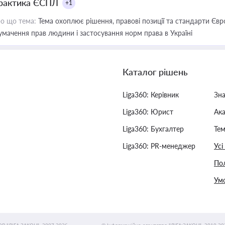
рактика ЄСПЛ
+1
о що тема:
Тема охоплює рішення, правові позиції та стандарти Євр
умачення прав людини і застосування норм права в Україні
Каталог рішень
Liga360: Керівник
Зн
Liga360: Юрист
Ак
Liga360: Бухгалтер
Тем
Liga360: PR-менеджер
Усі
Пол
Умо