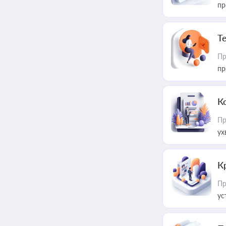
пр
T
Пр
пр
К
Пр
ух
К
Пр
ус