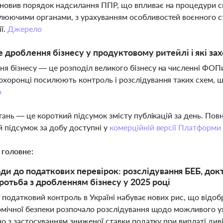
новив порядок надсилання ППР, що впливає на процедури сп
люючими органами, з урахуванням особливостей воєнного ста
ії.
Джерело
 дроблення бізнесу у продуктовому ритейлі і які з
я бізнесу — це розподіл великого бізнесу на численні ФОПи
охоронці посилюють контроль і розслідування таких схем, щ
о
тань — це короткий підсумок змісту публікацій за день. По
 підсумок за добу доступні у
комерційній версії Платформи
 головне:
оди до податкових перевірок: розслідування БЕБ, док
ротьба з дробленням бізнесу у 2025 році
 податковий контроль в Україні набуває нових рис, що відоб
мічної безпеки розпочало розслідування щодо можливого ух
о з застосуванням зниженої ставки податку при виплаті див