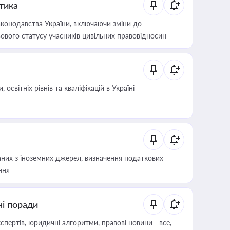
итика
конодавства України, включаючи зміни до
ового статусу учасників цивільних правовідносин
світніх рівнів та кваліфікацій в Україні
аних з іноземних джерел, визначення податкових
ння
ні поради
пертів, юридичні алгоритми, правові новини - все,