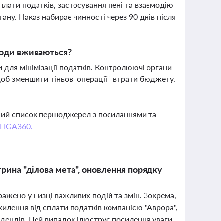
лати податків, застосування пені та взаємодію
ну. Наказ набирає чинності через 90 днів після
аходи вживаються?
 для мінімізації податків. Контролюючі органи
об зменшити тіньові операції і втрати бюджету.
вний список першоджерел з посиланнями та
 LIGA360.
трина "ділова мета", оновлення порядку
ражено у низці важливих подій та змін. Зокрема,
илення від сплати податків компанією "Аврора",
ідендів. Цей випадок ілюструє посилення уваги