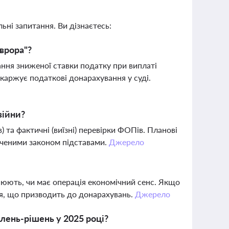
ьні запитання. Ви дізнаєтесь:
Аврора"?
ання зниженої ставки податку при виплаті
скаржує податкові донарахування у суді.
війни?
 та фактичні (виїзні) перевірки ФОПів. Планові
аченими законом підставами.
Джерело
інюють, чи має операція економічний сенс. Якщо
ня, що призводить до донарахувань.
Джерело
лень-рішень у 2025 році?