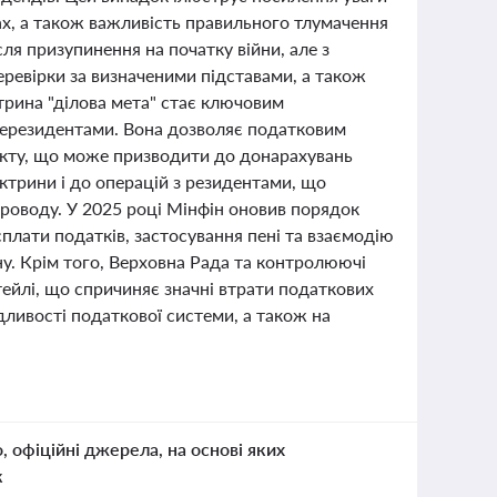
х, а також важливість правильного тлумачення
ля призупинення на початку війни, але з
ревірки за визначеними підставами, а також
трина "ділова мета" стає ключовим
нерезидентами. Вона дозволяє податковим
фекту, що може призводити до донарахувань
ктрини і до операцій з резидентами, що
проводу. У 2025 році Мінфін оновив порядок
лати податків, застосування пені та взаємодію
у. Крім того, Верховна Рада та контролюючі
ейлі, що спричиняє значні втрати податкових
ливості податкової системи, а також на
о, офіційні джерела, на основі яких
к