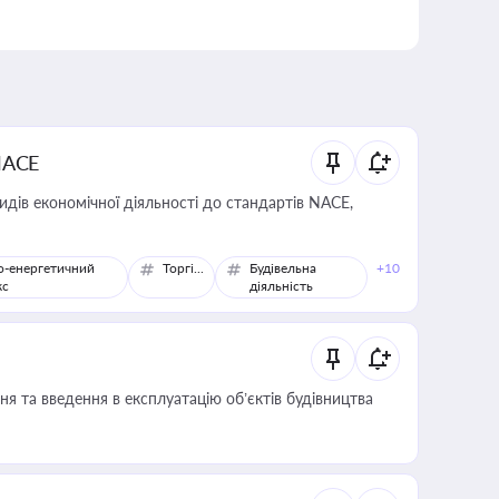
NACE
идів економічної діяльності до стандартів NACE,
о-енергетичний
Торгівля
Будівельна
+10
кс
діяльність
я та введення в експлуатацію об’єктів будівництва