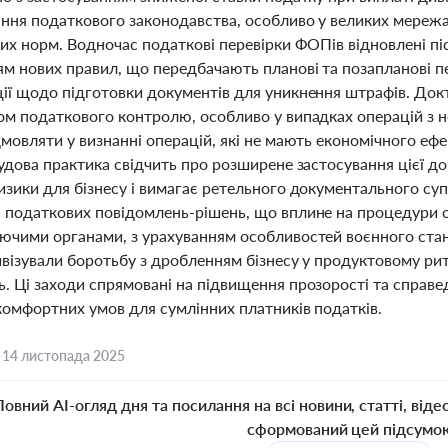
ння податкового законодавства, особливо у великих мережа
их норм. Водночас податкові перевірки ФОПів відновлені піс
м нових правил, що передбачають планові та позапланові пе
ії щодо підготовки документів для уникнення штрафів. Док
ом податкового контролю, особливо у випадках операцій з 
дмовляти у визнанні операцій, які не мають економічного е
удова практика свідчить про розширене застосування цієї до
изики для бізнесу і вимагає ретельного документального су
 податкових повідомлень-рішень, що вплине на процедури сп
ючими органами, з урахуванням особливостей воєнного стан
ивізували боротьбу з дробленням бізнесу у продуктовому рит
. Ці заходи спрямовані на підвищення прозорості та справед
комфортних умов для сумлінних платників податків.
,
14 листопада 2025
Повний AI-огляд дня та посилання на всі новини, статті, віде
сформований цей підсумо