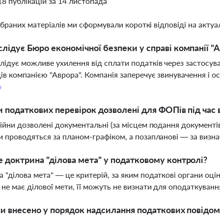
18 публікацій за 14 листопада
ібраних матеріалів ми сформували короткі відповіді на актуал
лідує Бюро економічної безпеки у справі компанії "
лідує можливе ухилення від сплати податків через застосув
ів компанією "Аврора". Компанія заперечує звинувачення і о
о
и податкових перевірок дозволені для ФОПів під час 
війни дозволені документальні (за місцем подання документів)
и проводяться за планом-графіком, а позапланові — за визн
 доктрина "ділова мета" у податковому контролі?
 "ділова мета" — це критерій, за яким податкові органи оц
 не має ділової мети, її можуть не визнати для оподаткуван
ни внесено у порядок надсилання податкових повідом