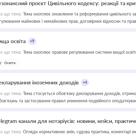
езонансний проєкт Цивільного кодексу: реакції та кр
о що тема:
Тема охоплює оновлення та реформування цивільного за
гулювання майнових і немайнових прав, договірних відносин та прав
ища освіта
+9
о що тема:
Тема охоплює правове регулювання системи вищої освіти, о
Освіта
екларування іноземних доходів
+4
о що тема:
Тема стосується обов’язку декларування доходів, отрим
бов’язань та застосування правил уникнення подвійного оподаткува
elegram канали для нотаріусів: новини, кейси, практич
о що тема:
Огляди нормативних змін, судова практика, коментарі екс