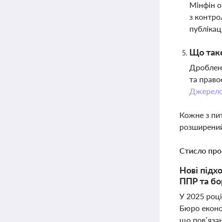
Мінфін о
з контро
публікац
Що таке
Дробленн
та право
Джерел
Кожне з пи
розширений
Стисло про
Нові підх
ППР та бо
У 2025 році
Бюро еконо
що пов’язан