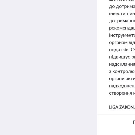
до дотрима
інвестиційн
дотримання
рекомендац
інструмент
органам ві
податків. С
підвищує р
надсилання
з контролю
органи акт
надходжень
створення 
LIGA ZAKON