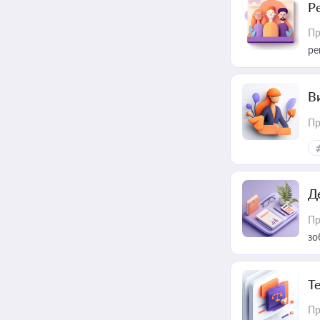
Р
Пр
ре
В
Пр
Д
Пр
зо
T
Пр