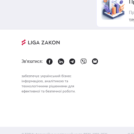
П
Пр
тл
Зв'язатися:
забезпечує український бізнес
інформацією, аналітикою та
технологічними рішеннями для
ефективної та безпечної роботи.