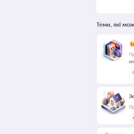
Теми, які мож
Пр
он
З
Пр