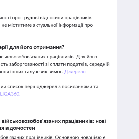
ості про трудові відносини працівників.
не міститиме актуальної інформації про
ерії для його отримання?
ськовозобов'язаних працівників. Для його
ть заборгованості зі сплати податків, середній
ання інших галузевих вимог.
Джерело
вний список першоджерел з посиланнями та
 LIGA360.
військовозобов'язаних працівників: нові
ня відомостей
обов'язаних працівників. Основною новацією є