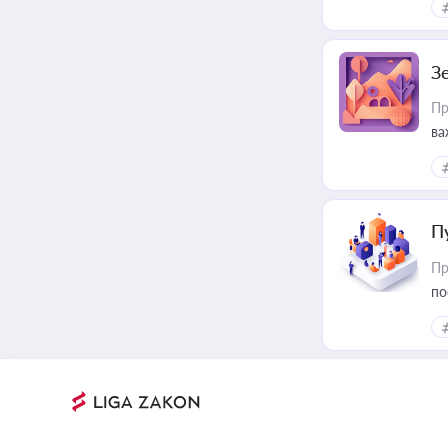
З
Пр
ва
ре
П
Пр
по