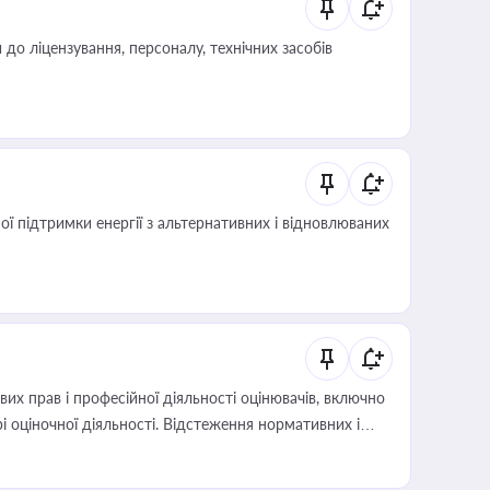
о ліцензування, персоналу, технічних засобів
 підтримки енергії з альтернативних і відновлюваних
х прав і професійної діяльності оцінювачів, включно
і оціночної діяльності. Відстеження нормативних і
иста або бухгалтера під час оподаткування,
 статусу суб'єктів оціночної діяльності