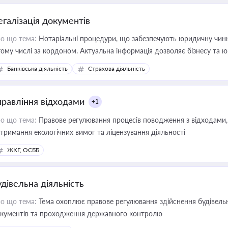
егалізація документів
о що тема:
Нотаріальні процедури, що забезпечують юридичну чинні
тому числі за кордоном. Актуальна інформація дозволяє бізнесу т
зиків недійсності та забезпечувати їх належне прийняття органами 
Банківська діяльність
Страхова діяльність
правління відходами
+1
о що тема:
Правове регулювання процесів поводження з відходами, 
тримання екологічних вимог та ліцензування діяльності
ЖКГ, ОСББ
удівельна діяльність
о що тема:
Тема охоплює правове регулювання здійснення будівельн
кументів та проходження державного контролю