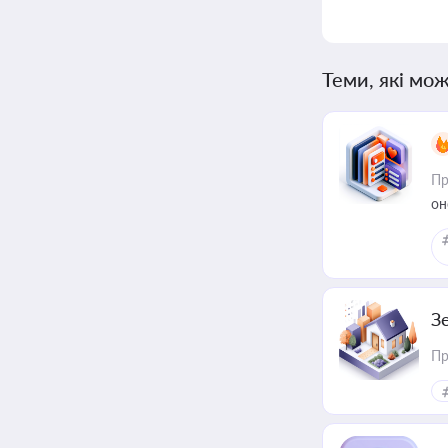
Теми, які мож
Пр
он
З
Пр