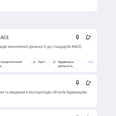
NACE
идів економічної діяльності до стандартів NACE,
о-енергетичний
Торгівля
Будівельна
+10
кс
діяльність
я та введення в експлуатацію об’єктів будівництва