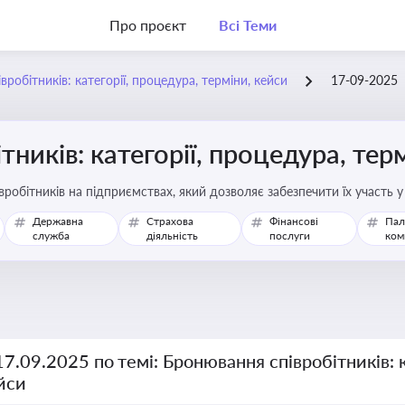
Про проєкт
Всі Теми
робітників: категорії, процедура, терміни, кейси
17-09-2025
ників: категорії, процедура, тер
робітників на підприємствах, який дозволяє забезпечити їх участь 
Державна
Страхова
Фінансові
Пал
служба
діяльність
послуги
ком
17.09.2025 по темі: Бронювання співробітників: к
йси