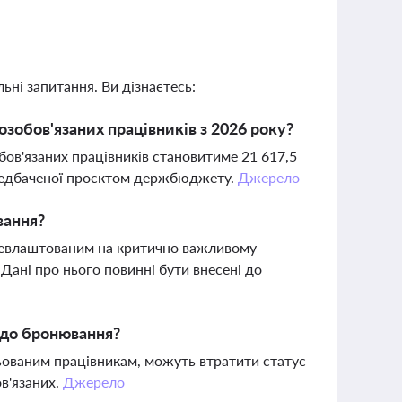
ьні запитання. Ви дізнаєтесь:
зобов'язаних працівників з 2026 року?
бов'язаних працівників становитиме 21 617,5
передбаченої проєктом держбюджету.
Джерело
вання?
ацевлаштованим на критично важливому
 Дані про нього повинні бути внесені до
одо бронювання?
ньованим працівникам, можуть втратити статус
ов'язаних.
Джерело