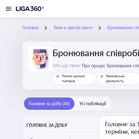
Головна
Теми в центрі уваги
Бронювання спів
Бронювання співробіт
Про процес бронювання спів
ПРО ЩО ТЕМА:
сферах під час мобілізації
Ринок цінних
Банківська
паперів
діяльність
Головне за добу (AI)
Усі публікації
Головне за 
ГОЛОВНЕ ЗА ДОБУ
терміни, ке