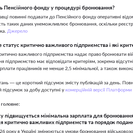
ь Пенсійного фонду у процедурі бронювання?
вці повинні подавати до Пенсійного фонду оперативні відом
сть таких даних унеможливлює бронювання, оскільки реєстр 
ка.
Джерело
 статус критично важливого підприємства і які крит
ритично важливого підприємства надає право бронювати вій
я підприємство має відповідати критеріям, зокрема відсутніс
арплати працівників не менше 2,5 мінімальної, а також викон
тань — це короткий підсумок змісту публікацій за день. По
 підсумок за добу доступні у
комерційній версії Платформи
 головне:
ку підвищується мінімальна зарплата для бронювання 
я критично важливих підприємств та порядок подан
026 року в Україні змінюються умови бронювання військовоз