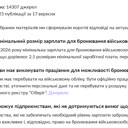
но:
14307 джерел
23 публікації за 17 вересня
ібраних матеріалів ми сформували короткі відповіді на актуал
німальний розмір зарплати для бронювання військово
я 2026 року мінімальна зарплата для бронювання військовозо
 що дорівнює 2,5 розмірам мінімальної заробітної плати, 
ви має виконувати працівник для можливості броню
к має перебувати на військовому обліку, бути офіційно пр
стві, уточнити персональні дані та не перебувати у розшуку.
ного реєстру "Оберіг".
Джерело
ожує підприємствам, які не дотримуються вимог щ
ства, які не забезпечать необхідний рівень зарплати забро
 важливих і, відповідно, право на бронювання військовозоб