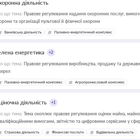
хоронна діяльність
о що тема:
Правове регулювання надання охоронних послуг, вимоги д
орони та організації пультової й фізичної охорони
Банківська діяльність
Паливно-енергетичний комплекс
елена енергетика
+2
о що тема:
Правове регулювання виробництва, продажу та державної
ерел
Паливно-енергетичний комплекс
Агропромисловий комплекс
ціночна діяльність
+1
о що тема:
Тема охоплює правове регулювання оцінки майна, майнови
кваліфікаційними вимогами, звітністю та цифровими сервісами у сфер
дійних змін у цій сфері корисне для власника бізнесу, керівника, юр
Страхова діяльність
Фінансові послуги
Будівельна діяльність
иватизації, оренди державного майна, корпоративних угод і перевірки