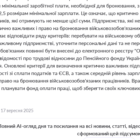
мінімальної заробітної плати, необхідної для бронювання, з
 2,5 розмірам мінімальної зарплати. Це означає, що критич
иків, які отримують не менше цієї суми. Підприємства, які
тично важливих і право на бронювання військовозобов'язани
ає відповідати ряду критеріїв: перебувати на військовому о
жливому підприємстві, уточнити персональні дані та не пер
бов'язаних повинні бути внесені до електронного реєстру "О
 відомості про трудові відносини до Пенсійного фонду Укра
. Оновлені критерії для визначення критично важливих під
сті зі сплати податків та ЄСВ, а також середній рівень зарп
право на бронювання військовозобов'язаних працівників. Вр
 планувати фонд оплати праці, щоб зберегти своїх ключових с
,
17 вересня 2025
Повний AI-огляд дня та посилання на всі новини, статті, віде
сформований цей підсумо