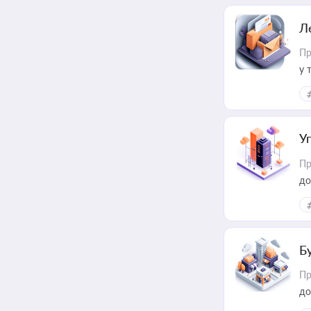
Л
Пр
у 
ри
У
Пр
до
Б
Пр
до