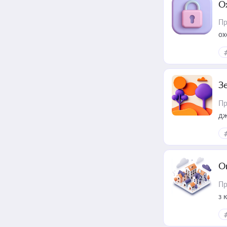
О
Пр
ох
З
Пр
дж
О
Пр
з 
ме
пр