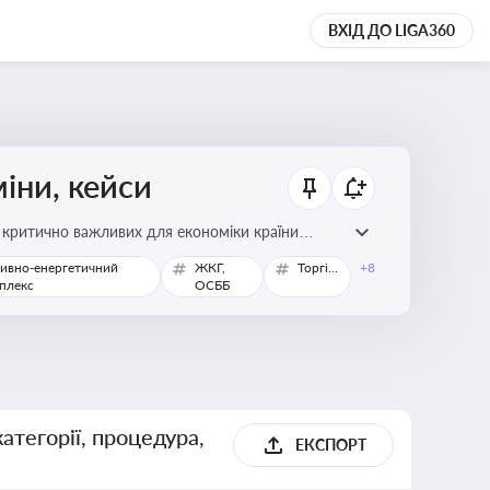
ВХІД ДО LIGA360
міни, кейси
у критично важливих для економіки країни
ивно-енергетичний
ЖКГ,
Торгівля
+8
плекс
ОСББ
атегорії, процедура,
ЕКСПОРТ