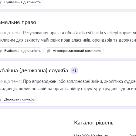
Будівельна діяльність
емельне право
о що тема:
Регулювання прав та обов’язків суб’єктів у сфері корист
жливим для захисту майнових прав власників, орендарів та держави
сурсами
Будівельна діяльність
Агропромисловий комплекс
ублічна (державна) служба
+1
о що тема:
Про впроваджені або заплановані зміни, аналітика судо
садовців, вплив новацій на організаційну структуру, трудові віднос
Державна служба
Каталог рішень