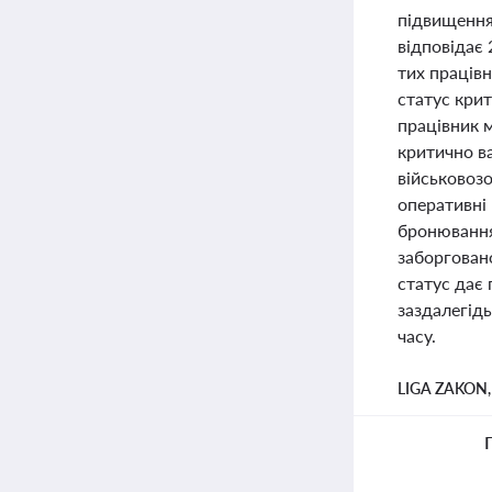
підвищення 
відповідає
тих працівн
статус кри
працівник м
критично ва
військовозо
оперативні
бронювання
заборговано
статус дає 
заздалегідь
часу.
LIGA ZAKON