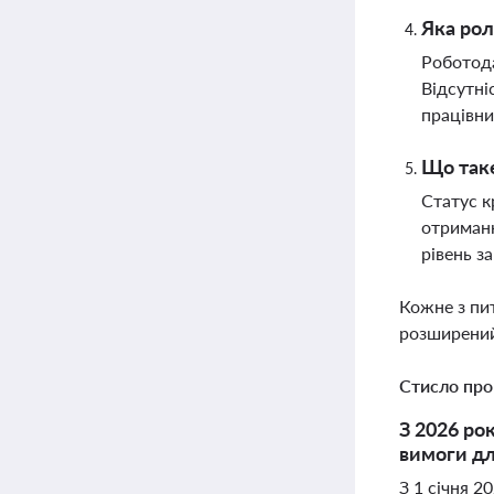
Яка рол
Роботода
Відсутні
працівни
Що таке
Статус к
отриманн
рівень з
Кожне з пи
розширений
Стисло про
З 2026 ро
вимоги дл
З 1 січня 2