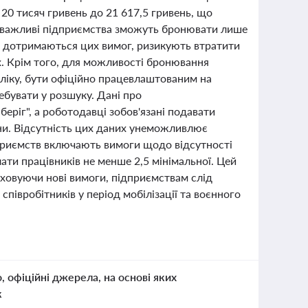
 20 тисяч гривень до 21 617,5 гривень, що
но важливі підприємства зможуть бронювати лише
 не дотримаються цих вимог, ризикують втратити
х. Крім того, для можливості бронювання
бліку, бути офіційно працевлаштованим на
ебувати у розшуку. Дані про
беріг", а роботодавці зобов'язані подавати
їни. Відсутність цих даних унеможливлює
приємств включають вимоги щодо відсутності
лати працівників не менше 2,5 мінімальної. Цей
аховуючи нові вимоги, підприємствам слід
півробітників у період мобілізації та воєнного
о, офіційні джерела, на основі яких
к