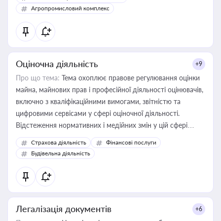
Агропромисловий комплекс
Оціночна діяльність
+9
Про що тема:
Тема охоплює правове регулювання оцінки
майна, майнових прав і професійної діяльності оцінювачів,
включно з кваліфікаційними вимогами, звітністю та
цифровими сервісами у сфері оціночної діяльності.
Відстеження нормативних і медійних змін у цій сфері
корисне для власника бізнесу, керівника, юриста або
Страхова діяльність
Фінансові послуги
бухгалтера під час оподаткування, приватизації, оренди
Будівельна діяльність
державного майна, корпоративних угод і перевірки
статусу суб'єктів оціночної діяльності
Легалізація документів
+6