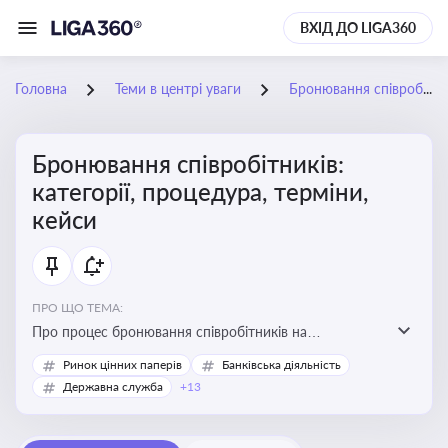
ВХІД ДО LIGA360
Головна
Теми в центрі уваги
Бронювання співробітників: категорії, процедура, терміни, кейси
Бронювання співробітників:
категорії, процедура, терміни,
кейси
ПРО ЩО ТЕМА:
Про процес бронювання співробітників на
підприємствах, який дозволяє забезпечити їх участь у
Ринок цінних паперів
Банківська діяльність
критично важливих для економіки країни сферах під
Державна служба
+13
час мобілізації