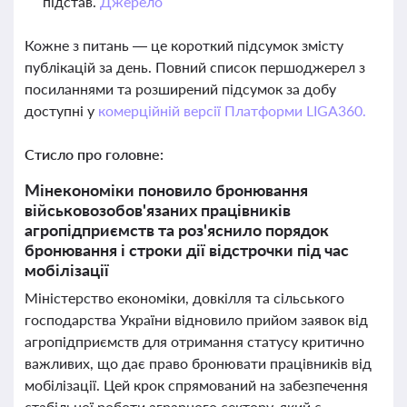
підстав.
Джерело
Кожне з питань — це короткий підсумок змісту
публікацій за день. Повний список першоджерел з
посиланнями та розширений підсумок за добу
доступні у
комерційній версії Платформи LIGA360.
Стисло про головне:
Мінекономіки поновило бронювання
військовозобов'язаних працівників
агропідприємств та роз'яснило порядок
бронювання і строки дії відстрочки під час
мобілізації
Міністерство економіки, довкілля та сільського
господарства України відновило прийом заявок від
агропідприємств для отримання статусу критично
важливих, що дає право бронювати працівників від
мобілізації. Цей крок спрямований на забезпечення
стабільної роботи аграрного сектору, який є