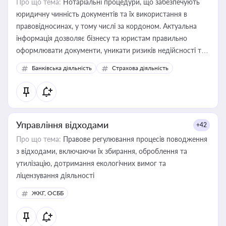
Про що тема:
Нотаріальні процедури, що забезпечують
юридичну чинність документів та їх використання в
правовідносинах, у тому числі за кордоном. Актуальна
інформація дозволяє бізнесу та юристам правильно
оформлювати документи, уникати ризиків недійсності та
забезпечувати їх належне прийняття органами влади та
Банківська діяльність
Страхова діяльність
контрагентами
Управління відходами
+42
Про що тема:
Правове регулювання процесів поводження
з відходами, включаючи їх збирання, оброблення та
утилізацію, дотримання екологічних вимог та
ліцензування діяльності
ЖКГ, ОСББ