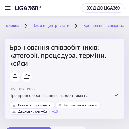
ВХІД ДО LIGA360
Головна
Теми в центрі уваги
Бронювання співробітників: категорії, процедура, терміни, кейси
Бронювання співробітників:
категорії, процедура, терміни,
кейси
ПРО ЩО ТЕМА:
Про процес бронювання співробітників на
підприємствах, який дозволяє забезпечити їх участь у
Ринок цінних паперів
Банківська діяльність
критично важливих для економіки країни сферах під
Державна служба
+13
час мобілізації