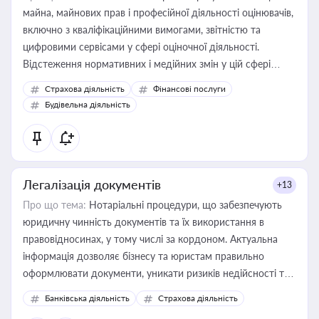
майна, майнових прав і професійної діяльності оцінювачів,
включно з кваліфікаційними вимогами, звітністю та
цифровими сервісами у сфері оціночної діяльності.
Відстеження нормативних і медійних змін у цій сфері
корисне для власника бізнесу, керівника, юриста або
Страхова діяльність
Фінансові послуги
бухгалтера під час оподаткування, приватизації, оренди
Будівельна діяльність
державного майна, корпоративних угод і перевірки
статусу суб'єктів оціночної діяльності
Легалізація документів
+13
Про що тема:
Нотаріальні процедури, що забезпечують
юридичну чинність документів та їх використання в
правовідносинах, у тому числі за кордоном. Актуальна
інформація дозволяє бізнесу та юристам правильно
оформлювати документи, уникати ризиків недійсності та
забезпечувати їх належне прийняття органами влади та
Банківська діяльність
Страхова діяльність
контрагентами