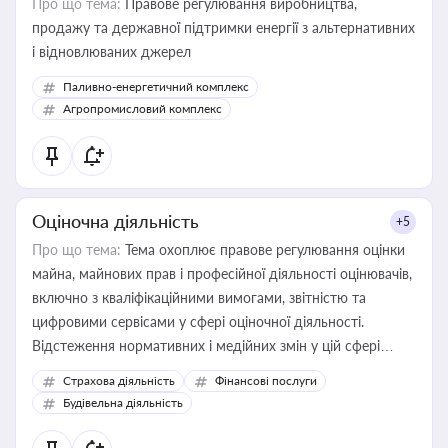
Про що тема:
Правове регулювання виробництва,
продажу та державної підтримки енергії з альтернативних
і відновлюваних джерел
Паливно-енергетичний комплекс
Агропромисловий комплекс
Оціночна діяльність
+5
Про що тема:
Тема охоплює правове регулювання оцінки
майна, майнових прав і професійної діяльності оцінювачів,
включно з кваліфікаційними вимогами, звітністю та
цифровими сервісами у сфері оціночної діяльності.
Відстеження нормативних і медійних змін у цій сфері
корисне для власника бізнесу, керівника, юриста або
Страхова діяльність
Фінансові послуги
бухгалтера під час оподаткування, приватизації, оренди
Будівельна діяльність
державного майна, корпоративних угод і перевірки
статусу суб'єктів оціночної діяльності