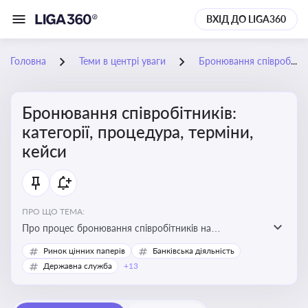
ВХІД ДО LIGA360
Головна
Теми в центрі уваги
Бронювання співробітників: категорії, процедура, терміни, кейси
Бронювання співробітників:
категорії, процедура, терміни,
кейси
ПРО ЩО ТЕМА:
Про процес бронювання співробітників на
підприємствах, який дозволяє забезпечити їх участь у
Ринок цінних паперів
Банківська діяльність
критично важливих для економіки країни сферах під
Державна служба
+13
час мобілізації