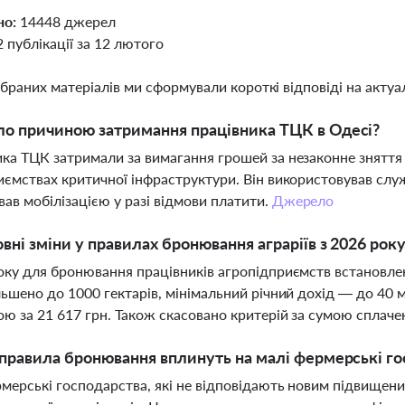
но:
14448 джерел
2 публікації за 12 лютого
ібраних матеріалів ми сформували короткі відповіді на актуал
о причиною затримання працівника ТЦК в Одесі?
ка ТЦК затримали за вимагання грошей за незаконне зняття
иємствах критичної інфраструктури. Він використовував слу
ав мобілізацією у разі відмови платити.
Джерело
овні зміни у правилах бронювання аграріїв з 2026 рок
оку для бронювання працівників агропідприємств встановле
льшено до 1000 гектарів, мінімальний річний дохід — до 40 м
ю за 21 617 грн. Також скасовано критерій за сумою спла
 правила бронювання вплинуть на малі фермерські г
мерські господарства, які не відповідають новим підвищен