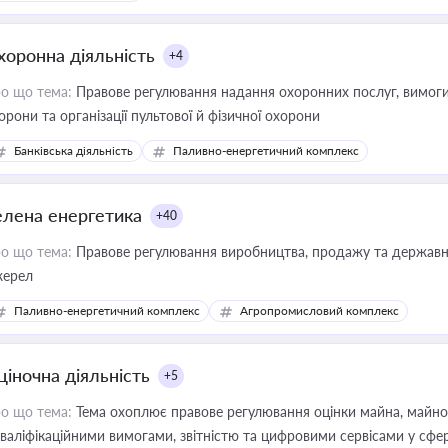
хоронна діяльність
+4
о що тема:
Правове регулювання надання охоронних послуг, вимоги д
орони та організації пультової й фізичної охорони
Банківська діяльність
Паливно-енергетичний комплекс
елена енергетика
+40
о що тема:
Правове регулювання виробництва, продажу та державної
ерел
Паливно-енергетичний комплекс
Агропромисловий комплекс
ціночна діяльність
+5
о що тема:
Тема охоплює правове регулювання оцінки майна, майнови
кваліфікаційними вимогами, звітністю та цифровими сервісами у сфер