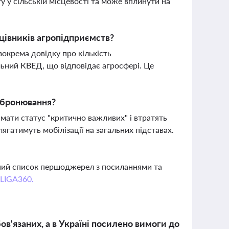
 у сільській місцевості та може вплинути на
цівників агропідприємств?
окрема довідку про кількість
льний КВЕД, що відповідає агросфері. Це
и бронювання?
мати статус "критично важливих" і втратять
ягатимуть мобілізації на загальних підставах.
вний список першоджерел з посиланнями та
 LIGA360.
в'язаних, а в Україні посилено вимоги до