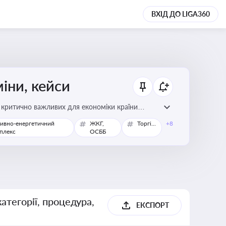
ВХІД ДО LIGA360
міни, кейси
у критично важливих для економіки країни
ивно-енергетичний
ЖКГ,
Торгівля
+8
плекс
ОСББ
атегорії, процедура,
ЕКСПОРТ