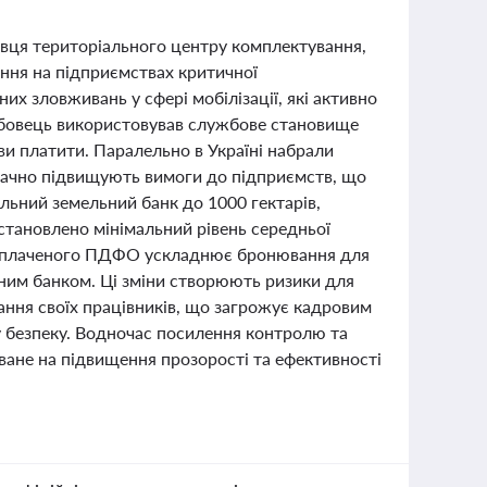
вця територіального центру комплектування,
ання на підприємствах критичної
х зловживань у сфері мобілізації, які активно
бовець використовував службове становище
ови платити. Паралельно в Україні набрали
значно підвищують вимоги до підприємств, що
льний земельний банк до 1000 гектарів,
встановлено мінімальний рівень середньої
ою сплаченого ПДФО ускладнює бронювання для
ьним банком. Ці зміни створюють ризики для
ння своїх працівників, що загрожує кадровим
у безпеку. Водночас посилення контролю та
ане на підвищення прозорості та ефективності