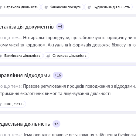
дійних змін у цій сфері корисне для власника бізнесу, керівника, юр
Страхова діяльність
Фінансові послуги
Будівельна діяльність
иватизації, оренди державного майна, корпоративних угод і перевірки
егалізація документів
+4
о що тема:
Нотаріальні процедури, що забезпечують юридичну чинні
тому числі за кордоном. Актуальна інформація дозволяє бізнесу т
зиків недійсності та забезпечувати їх належне прийняття органами 
Банківська діяльність
Страхова діяльність
правління відходами
+16
о що тема:
Правове регулювання процесів поводження з відходами, 
тримання екологічних вимог та ліцензування діяльності
ЖКГ, ОСББ
удівельна діяльність
+3
о що тема:
Тема охоплює правове регулювання здійснення будівельн