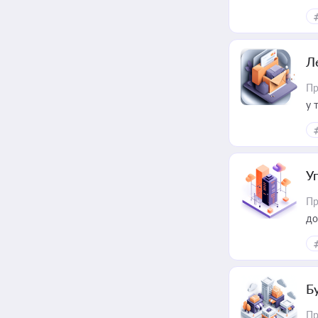
ме
пр
Л
Пр
у 
ри
У
Пр
до
Б
Пр