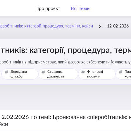
Про проєкт
Всі Теми
робітників: категорії, процедура, терміни, кейси
12-02-2026
ників: категорії, процедура, тер
робітників на підприємствах, який дозволяє забезпечити їх участь 
Державна
Страхова
Фінансові
Пал
служба
діяльність
послуги
ком
12.02.2026 по темі: Бронювання співробітників: к
йси