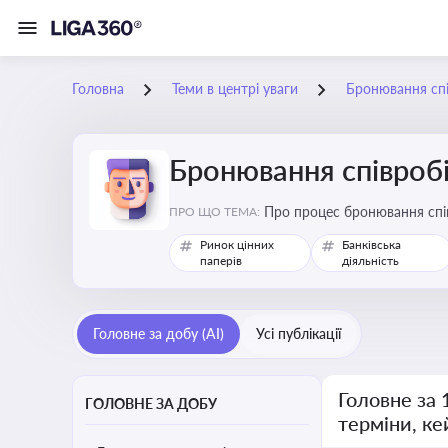
Головна
Теми в центрі уваги
Бронювання спів
Бронювання співробіт
Про процес бронювання спів
ПРО ЩО ТЕМА:
сферах під час мобілізації
Ринок цінних
Банківська
паперів
діяльність
Головне за добу (AI)
Усі публікації
Головне за 
ГОЛОВНЕ ЗА ДОБУ
терміни, ке