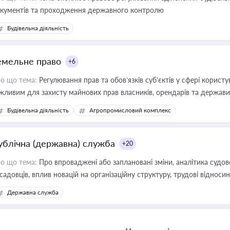
кументів та проходження державного контролю
Будівельна діяльність
емельне право
+6
о що тема:
Регулювання прав та обов’язків суб’єктів у сфері корист
жливим для захисту майнових прав власників, орендарів та держави
сурсами
Будівельна діяльність
Агропромисловий комплекс
ублічна (державна) служба
+20
о що тема:
Про впроваджені або заплановані зміни, аналітика судо
садовців, вплив новацій на організаційну структуру, трудові віднос
Державна служба