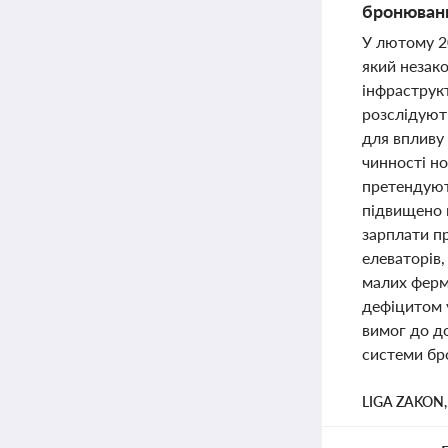
бронюванн
У лютому 2
який незако
інфраструкт
розслідуют
для впливу 
чинності н
претендуют
підвищено м
зарплати п
елеваторів
малих ферм
дефіцитом 
вимог до д
системи бро
LIGA ZAKON