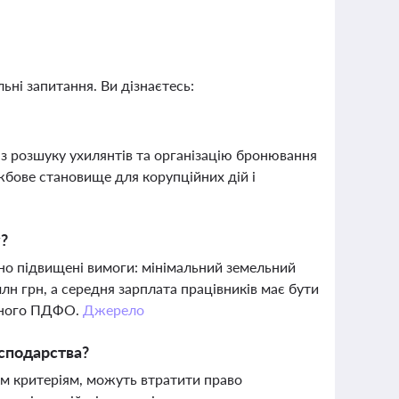
ьні запитання. Ви дізнаєтесь:
 з розшуку ухилянтів та організацію бронювання
жбове становище для корупційних дій і
у?
но підвищені вимоги: мінімальний земельний
лн грн, а середня зарплата працівників має бути
ченого ПДФО.
Джерело
осподарства?
им критеріям, можуть втратити право