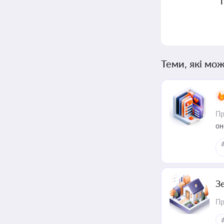
Теми, які мож
Пр
он
З
Пр