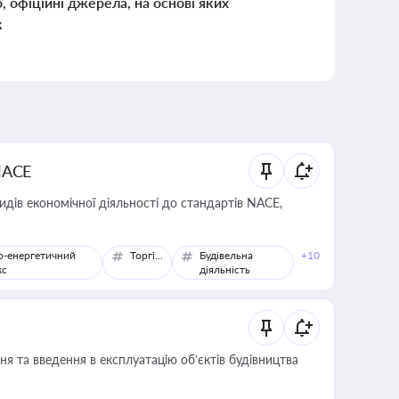
о, офіційні джерела, на основі яких
к
NACE
идів економічної діяльності до стандартів NACE,
о-енергетичний
Торгівля
Будівельна
+10
кс
діяльність
я та введення в експлуатацію об’єктів будівництва