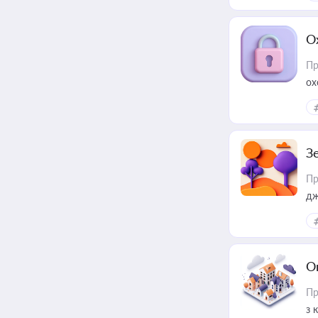
О
Пр
ох
З
Пр
дж
О
Пр
з 