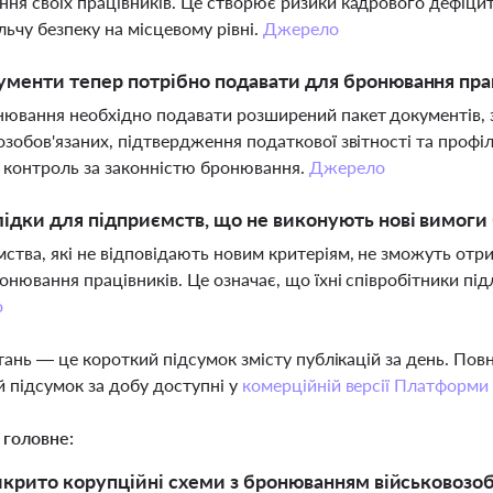
ня своїх працівників. Це створює ризики кадрового дефіциту
ьчу безпеку на місцевому рівні.
Джерело
ументи тепер потрібно подавати для бронювання пра
ювання необхідно подавати розширений пакет документів, з
озобов'язаних, підтвердження податкової звітності та профі
 контроль за законністю бронювання.
Джерело
лідки для підприємств, що не виконують нові вимог
ства, які не відповідають новим критеріям, не зможуть отри
онювання працівників. Це означає, що їхні співробітники підл
о
тань — це короткий підсумок змісту публікацій за день. По
 підсумок за добу доступні у
комерційній версії Платформи
 головне:
икрито корупційні схеми з бронюванням військовозобо