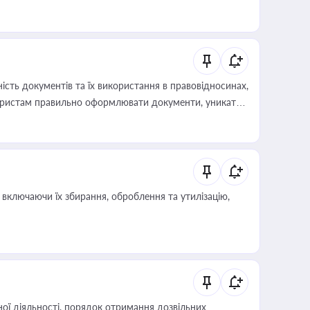
иста або бухгалтера під час оподаткування,
 статусу суб'єктів оціночної діяльності
сть документів та їх використання в правовідносинах,
а юристам правильно оформлювати документи, уникати
влади та контрагентами
включаючи їх збирання, оброблення та утилізацію,
ої діяльності, порядок отримання дозвільних