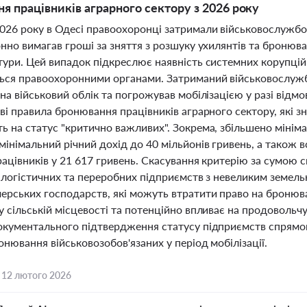
я працівників аграрного сектору з 2026 року
026 року в Одесі правоохоронці затримали військовослужбо
нно вимагав гроші за зняття з розшуку ухилянтів та бронюв
ури. Цей випадок підкреслює наявність системних корупційни
ься правоохоронними органами. Затриманий військовослуж
на військовий облік та погрожував мобілізацією у разі відм
ові правила бронювання працівників аграрного сектору, які 
ь на статус "критично важливих". Зокрема, збільшено мініма
інімальний річний дохід до 40 мільйонів гривень, а також 
рацівників у 21 617 гривень. Скасування критерію за сум
, логістичних та переробних підприємств з невеликим земел
ерських господарств, які можуть втратити право на бронюва
у сільській місцевості та потенційно впливає на продовольч
окументального підтвердження статусу підприємств спрямов
нювання військовозобов'язаних у період мобілізації.
,
12 лютого 2026