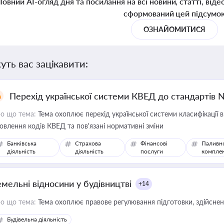
Повний AI-огляд дня та посилання на всі новини, статті, віде
сформований цей підсумо
ОЗНАЙОМИТИСЯ
уть вас зацікавити:
Перехід української системи КВЕД до стандартів 
о що тема:
Тема охоплює перехід української системи класифікації в
овлення кодів КВЕД та пов'язані нормативні зміни
Банківська
Страхова
Фінансові
Паливн
діяльність
діяльність
послуги
компле
емельні відносини у будівництві
+14
о що тема:
Тема охоплює правове регулювання підготовки, здійсненн
Будівельна діяльність