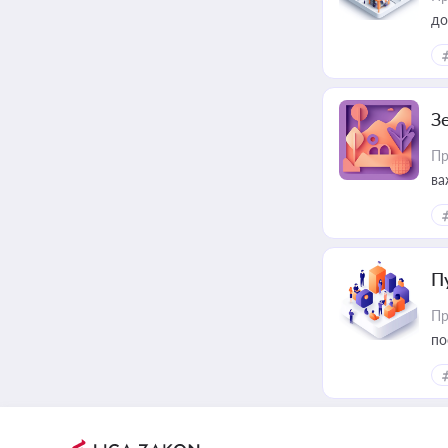
до
З
Пр
ва
ре
П
Пр
по