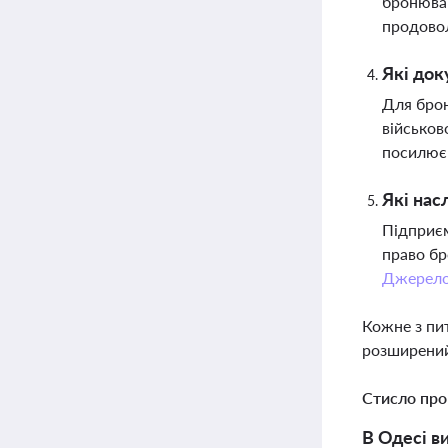
бронюван
продовол
Які док
Для брон
військов
посилює
Які нас
Підприєм
право бр
Джерел
Кожне з пи
розширений
Стисло про
В Одесі в