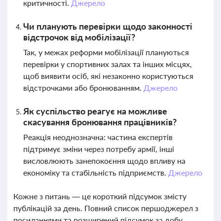
критичності.
Джерело
Чи планують перевірки щодо законності
відстрочок від мобілізації?
Так, у межах реформи мобілізації плануються
перевірки у спортивних залах та інших місцях,
щоб виявити осіб, які незаконно користуються
відстрочками або бронюванням.
Джерело
Як суспільство реагує на можливе
скасування бронювання працівників?
Реакція неоднозначна: частина експертів
підтримує зміни через потребу армії, інші
висловлюють занепокоєння щодо впливу на
економіку та стабільність підприємств.
Джерело
Кожне з питань — це короткий підсумок змісту
публікацій за день. Повний список першоджерел з
посиланнями та розширений підсумок за добу