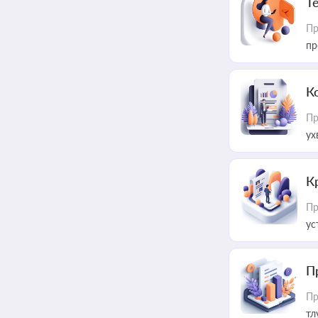
T
Пр
пр
К
Пр
ух
К
Пр
ус
П
Пр
тл