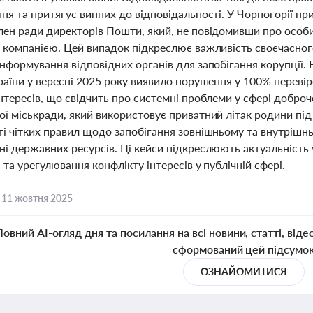
ня та притягує винних до відповідальності. У Чорногорії пр
лен ради директорів Пошти, який, не повідомивши про особи
 компанією. Цей випадок підкреслює важливість своєчасного
нформування відповідних органів для запобігання корупції. 
країни у вересні 2025 року виявило порушення у 100% переві
інтересів, що свідчить про системні проблеми у сфері добро
ї міськради, який використовує приватний літак родини під
і чітких правил щодо запобігання зовнішньому та внутрішньо
ні державних ресурсів. Ці кейси підкреслюють актуальність
 та урегулювання конфлікту інтересів у публічній сфері.
,
11 жовтня 2025
Повний AI-огляд дня та посилання на всі новини, статті, віде
сформований цей підсумо
ОЗНАЙОМИТИСЯ