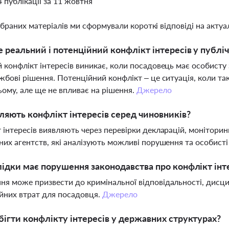
4 публікації за 11 жовтня
ібраних матеріалів ми сформували короткі відповіді на актуал
 реальний і потенційний конфлікт інтересів у публі
 конфлікт інтересів виникає, коли посадовець має особисту
жбові рішення. Потенційний конфлікт – це ситуація, коли та
ому, але ще не впливає на рішення.
Джерело
ляють конфлікт інтересів серед чиновників?
 інтересів виявляють через перевірки декларацій, монітори
них агентств, які аналізують можливі порушення та особисті 
лідки має порушення законодавства про конфлікт інт
я може призвести до кримінальної відповідальності, дисци
йних втрат для посадовця.
Джерело
бігти конфлікту інтересів у державних структурах?