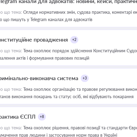
elegram канали для адвокатів: новини, кейси, практич
о що тема:
Огляди нормативних змін, судова практика, коментарі екс
о що пишуть у Telegram каналах для адвокатів
онституційне провадження
+2
о що тема:
Тема охоплює порядок здійснення Конституційним Судом
валення актів і формування правових позицій
римінально-виконавча система
+3
о що тема:
Тема охоплює організацію та правове регулювання викона
танов виконання покарань та статус осіб, які відбувають покарання
рактика ЄСПЛ
+8
о що тема:
Тема охоплює рішення, правові позиції та стандарти Євр
умачення прав людини і застосування норм права в Україні