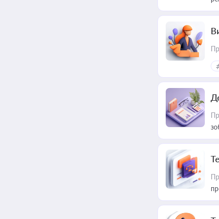
В
Пр
Д
Пр
зо
T
Пр
пр