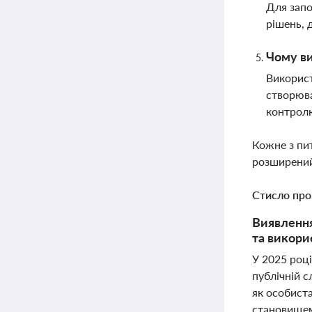
Для запо
рішень, 
Чому ви
Використ
створюва
контрол
Кожне з пи
розширений
Стисло про
Виявлення
та викори
У 2025 році
публічній с
як особист
становищем 