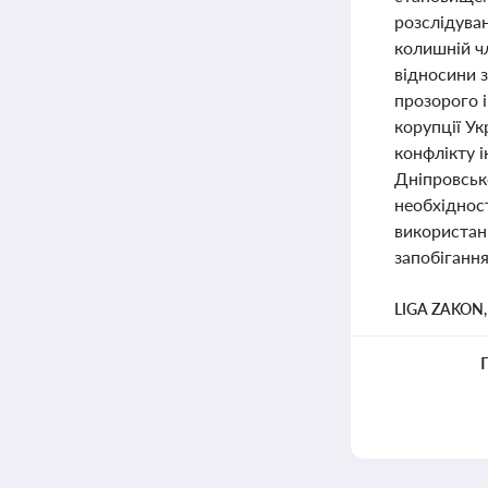
розслідуван
колишній ч
відносини з
прозорого і
корупції У
конфлікту 
Дніпровсько
необхідност
використан
запобігання
LIGA ZAKON