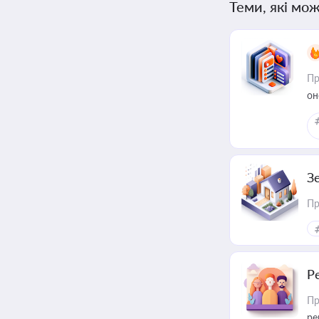
Теми, які мож
Пр
он
З
Пр
Р
Пр
ре