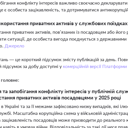
бігання конфлікту інтересів важливо своєчасно декларувати о
де є особиста зацікавленість, та дотримуватися антикорупц
користання приватних активів у службових поїздках
ання приватних активів, пов’язаних із посадовцем або його
ти ситуації, де особиста вигода поєднується з державними
ю.
Джерело
тань — це короткий підсумок змісту публікацій за день. По
 підсумок за добу доступні у
комерційній версії Платформи
 головне:
 та запобігання конфлікту інтересів у публічній слу
стання приватних активів посадовцями у 2025 році
 в Україні та за її межами зафіксовано низку випадків, які іл
лужбі. Масштабна корупційна схема у військовій адміністра
а зацікавленість посадовців може призводити до реального 
навіть в умовах війни. Відповідальність за такі дії несе п