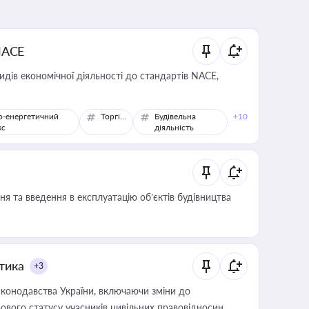
NACE
идів економічної діяльності до стандартів NACE,
о-енергетичний
Торгівля
Будівельна
+10
кс
діяльність
я та введення в експлуатацію об’єктів будівництва
итика
+3
конодавства України, включаючи зміни до
ового статусу учасників цивільних правовідносин