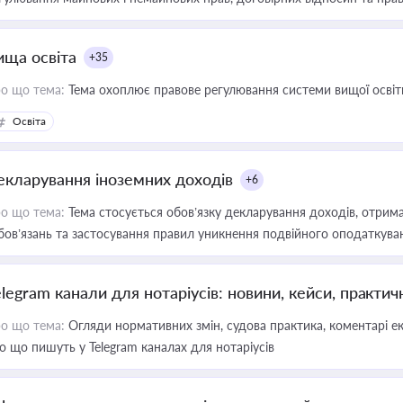
ища освіта
+35
о що тема:
Тема охоплює правове регулювання системи вищої освіти, о
Освіта
екларування іноземних доходів
+6
о що тема:
Тема стосується обов’язку декларування доходів, отрим
бов’язань та застосування правил уникнення подвійного оподаткува
elegram канали для нотаріусів: новини, кейси, практич
о що тема:
Огляди нормативних змін, судова практика, коментарі екс
о що пишуть у Telegram каналах для нотаріусів