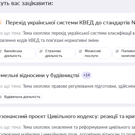
уть вас зацікавити:
Перехід української системи КВЕД до стандартів 
о що тема:
Тема охоплює перехід української системи класифікації в
овлення кодів КВЕД та пов'язані нормативні зміни
Банківська
Страхова
Фінансові
Паливн
діяльність
діяльність
послуги
компле
емельні відносини у будівництві
+14
о що тема:
Тема охоплює правове регулювання підготовки, здійсненн
Будівельна діяльність
езонансний проєкт Цивільного кодексу: реакції та кр
о що тема:
Тема охоплює оновлення та реформування цивільного за
гулювання майнових і немайнових прав, договірних відносин та прав