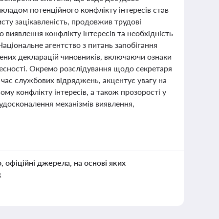
икладом потенційного конфлікту інтересів став
сту зацікавленість, продовжив трудові
 виявлення конфлікту інтересів та необхідність
Національне агентство з питань запобігання
рених декларацій чиновників, включаючи ознаки
чесності. Окремо розслідування щодо секретаря
 час службових відряджень, акцентує увагу на
му конфлікту інтересів, а також прозорості у
 удосконалення механізмів виявлення,
о, офіційні джерела, на основі яких
к