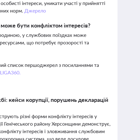
собисті інтереси, уникати участі у прийнятті
ійних норм.
Джерело
 може бути конфліктом інтересів?
 родиною, у службових поїздках може
 ресурсами, що потребує прозорості та
вний список першоджерел з посиланнями та
 LIGA360.
жбі: кейси корупції, порушень декларацій
юструють різні форми конфлікту інтересів у
ції Генічеського району Херсонщини демонструє,
конфлікту інтересів і зловживання службовим
равоохоронна система, що веде досудове