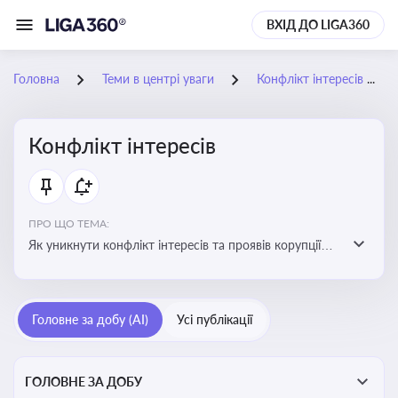
ВХІД ДО LIGA360
Головна
Теми в центрі уваги
Конфлікт інтересів
Конфлікт інтересів
ПРО ЩО ТЕМА:
Як уникнути конфлікт інтересів та проявів корупції
при здійсненні господарської діяльності
Головне за добу (AI)
Усі публікації
ГОЛОВНЕ ЗА ДОБУ