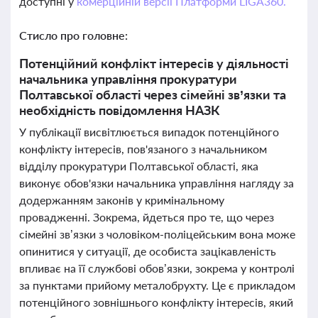
доступні у
комерційній версії Платформи LIGA360.
Стисло про головне:
Потенційний конфлікт інтересів у діяльності
начальника управління прокуратури
Полтавської області через сімейні зв’язки та
необхідність повідомлення НАЗК
У публікації висвітлюється випадок потенційного
конфлікту інтересів, пов'язаного з начальником
відділу прокуратури Полтавської області, яка
виконує обов'язки начальника управління нагляду за
додержанням законів у кримінальному
провадженні. Зокрема, йдеться про те, що через
сімейні зв’язки з чоловіком-поліцейським вона може
опинитися у ситуації, де особиста зацікавленість
впливає на її службові обов’язки, зокрема у контролі
за пунктами прийому металобрухту. Це є прикладом
потенційного зовнішнього конфлікту інтересів, який