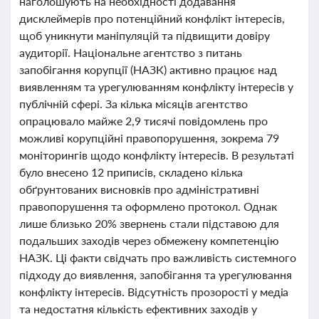
наголошують на необхідності додавання
дисклеймерів про потенційний конфлікт інтересів,
щоб уникнути маніпуляцій та підвищити довіру
аудиторії. Національне агентство з питань
запобігання корупції (НАЗК) активно працює над
виявленням та урегулюванням конфлікту інтересів у
публічній сфері. За кілька місяців агентство
опрацювало майже 2,9 тисячі повідомлень про
можливі корупційні правопорушення, зокрема 79
моніторингів щодо конфлікту інтересів. В результаті
було внесено 12 приписів, складено кілька
обґрунтованих висновків про адміністративні
правопорушення та оформлено протокол. Однак
лише близько 20% звернень стали підставою для
подальших заходів через обмежену компетенцію
НАЗК. Ці факти свідчать про важливість системного
підходу до виявлення, запобігання та урегулювання
конфлікту інтересів. Відсутність прозорості у медіа
та недостатня кількість ефективних заходів у