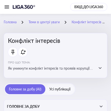
ВХІД ДО LIGA360
Головна
Теми в центрі уваги
Конфлікт інтересів
Конфлікт інтересів
ПРО ЩО ТЕМА:
Як уникнути конфлікт інтересів та проявів корупції
при здійсненні господарської діяльності
Головне за добу (AI)
Усі публікації
ГОЛОВНЕ ЗА ДОБУ