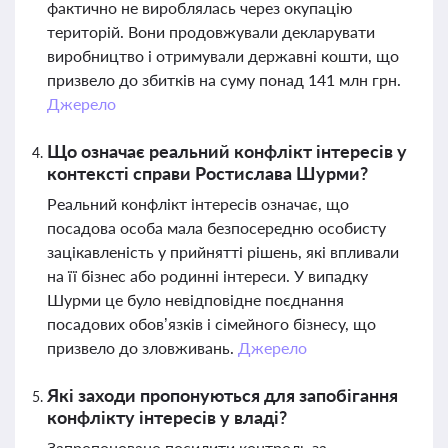
фактично не вироблялась через окупацію
територій. Вони продовжували декларувати
виробництво і отримували державні кошти, що
призвело до збитків на суму понад 141 млн грн.
Джерело
Що означає реальний конфлікт інтересів у
контексті справи Ростислава Шурми?
Реальний конфлікт інтересів означає, що
посадова особа мала безпосередню особисту
зацікавленість у прийнятті рішень, які впливали
на її бізнес або родинні інтереси. У випадку
Шурми це було невідповідне поєднання
посадових обов’язків і сімейного бізнесу, що
призвело до зловживань.
Джерело
Які заходи пропонуються для запобігання
конфлікту інтересів у владі?
Запропоновано посилити контроль за