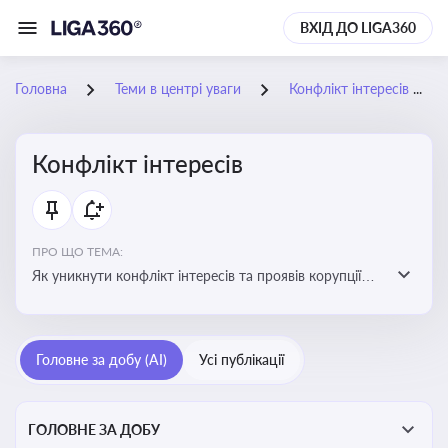
ВХІД ДО LIGA360
Головна
Теми в центрі уваги
Конфлікт інтересів
Конфлікт інтересів
ПРО ЩО ТЕМА:
Як уникнути конфлікт інтересів та проявів корупції
при здійсненні господарської діяльності
Головне за добу (AI)
Усі публікації
ГОЛОВНЕ ЗА ДОБУ