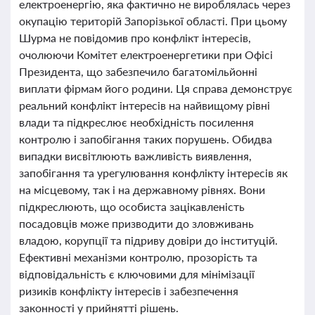
електроенергію, яка фактично не вироблялась через
окупацію територій Запорізької області. При цьому
Шурма не повідомив про конфлікт інтересів,
очолюючи Комітет електроенергетики при Офісі
Президента, що забезпечило багатомільйонні
виплати фірмам його родини. Ця справа демонструє
реальний конфлікт інтересів на найвищому рівні
влади та підкреслює необхідність посилення
контролю і запобігання таких порушень. Обидва
випадки висвітлюють важливість виявлення,
запобігання та урегулювання конфлікту інтересів як
на місцевому, так і на державному рівнях. Вони
підкреслюють, що особиста зацікавленість
посадовців може призводити до зловживань
владою, корупції та підриву довіри до інституцій.
Ефективні механізми контролю, прозорість та
відповідальність є ключовими для мінімізації
ризиків конфлікту інтересів і забезпечення
законності у прийнятті рішень.