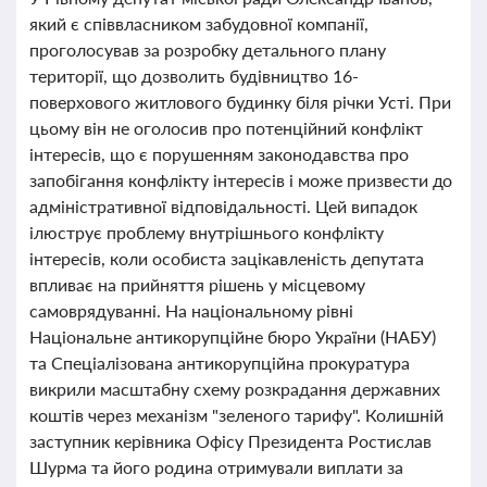
який є співвласником забудовної компанії,
проголосував за розробку детального плану
території, що дозволить будівництво 16-
поверхового житлового будинку біля річки Усті. При
цьому він не оголосив про потенційний конфлікт
інтересів, що є порушенням законодавства про
запобігання конфлікту інтересів і може призвести до
адміністративної відповідальності. Цей випадок
ілюструє проблему внутрішнього конфлікту
інтересів, коли особиста зацікавленість депутата
впливає на прийняття рішень у місцевому
самоврядуванні. На національному рівні
Національне антикорупційне бюро України (НАБУ)
та Спеціалізована антикорупційна прокуратура
викрили масштабну схему розкрадання державних
коштів через механізм "зеленого тарифу". Колишній
заступник керівника Офісу Президента Ростислав
Шурма та його родина отримували виплати за