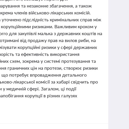
ларування та незаконне збагачення, а також
крема членів військово-лікарських комісій.
а уточнено підслідність кримінальних справ між
 корупційними ризиками. Важливим кроком у
rro для закупівлі малька з державних коштів на
отримані від продажу прав на вилов риби, на
мізувати корупційні ризики у сфері державних
зорість та ефективність використання
них схем, зокрема у системі протезування та
ння граничних цін на протези, створює ризики
, що потребує впровадження детального
ово-лікарської комісії за хабарі свідчить про
у медичній сфері. Загалом, ці події
побігання корупції в різних галузях