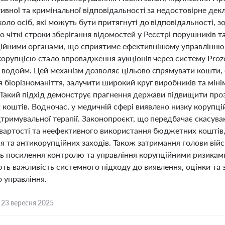
ивної та кримінальної відповідальності за недостовірне дек
ло осіб, які можуть бути притягнуті до відповідальності, зо
 чіткі строки зберігання відомостей у Реєстрі порушників т
ійними органами, що сприятиме ефективнішому управлінню
корупцією стало впровадження аукціонів через систему Prozo
 водойм. Цей механізм дозволяє цільово спрямувати кошти, 
 біорізноманіття, залучити широкий круг виробників та міні
. Такий підхід демонструє прагнення держави підвищити про
оштів. Водночас, у медичній сфері виявлено низку корупцій
дтримувальної терапії. Законопроєкт, що передбачає скасува
вартості та неефективного використання бюджетних коштів
 та антикорупційних заходів. Також затримання голови військ
ь посилення контролю та управління корупційними ризиками 
ь важливість системного підходу до виявлення, оцінки та за
 управління.
,
23 вересня 2025