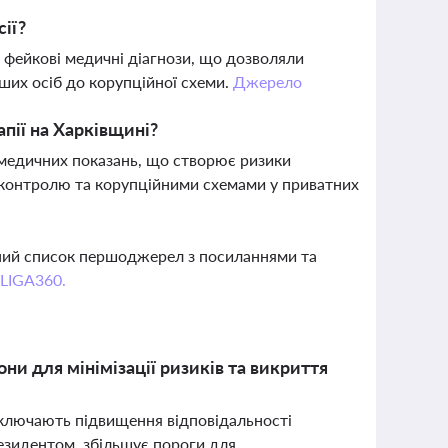
ії?
за фейкові медичні діагнози, що дозволяли
нших осіб до корупційної схеми.
Джерело
апії на Харківщині?
 медичних показань, що створює ризики
и контролю та корупційними схемами у приватних
вний список першоджерел з посиланнями та
 LIGA360.
они для мінімізації ризиків та викриття
 включають підвищення відповідальності
езидентом, збільшує пороги для