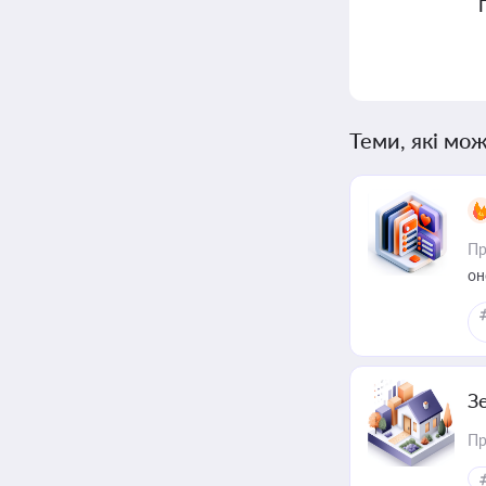
Теми, які мож
Пр
он
З
Пр