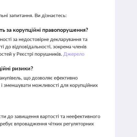
ьні запитання. Ви дізнаєтесь:
сть за корупційні правопорушення?
ності за недостовірне декларування та
і до відповідальності, зокрема членів
остей у Реєстрі порушників.
Джерело
ційні ризики?
закупівель, що дозволяє ефективно
 і зменшувати можливості для корупційних
сти до завищення вартості та неефективного
требує впровадження чітких регуляторних