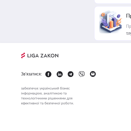
П
Пр
тл
Зв'язатися:
забезпечує український бізнес
інформацією, аналітикою та
технологічними рішеннями для
ефективної та безпечної роботи.