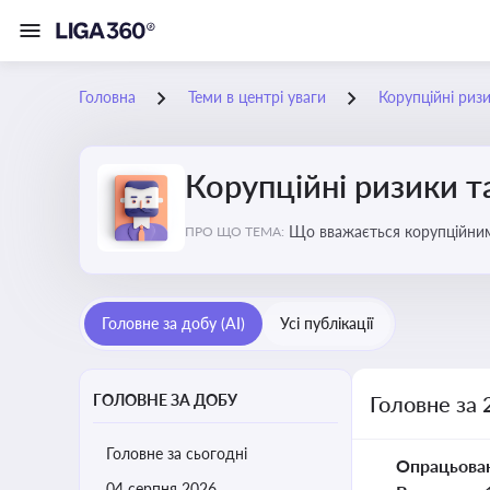
Головна
Теми в центрі уваги
Корупційні риз
Корупційні ризики т
Що вважається корупційними
ПРО ЩО ТЕМА:
Головне за добу (AI)
Усі публікації
ГОЛОВНЕ ЗА ДОБУ
Головне за 
Головне за сьогодні
Опрацьова
04 серпня 2026