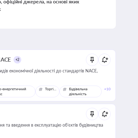
о, офіційні джерела, на основі яких
к
NACE
+2
идів економічної діяльності до стандартів NACE,
о-енергетичний
Торгівля
Будівельна
+10
кс
діяльність
я та введення в експлуатацію об’єктів будівництва