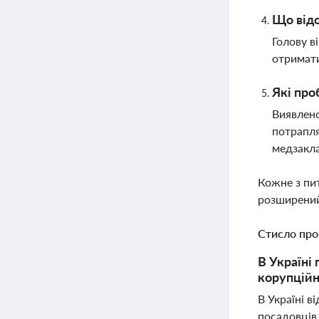
Що відо
Голову в
отримати
Які про
Виявлено
потрапля
медзакл
Кожне з пи
розширений
Стисло про
В Україні
корупційн
В Україні в
посадовців