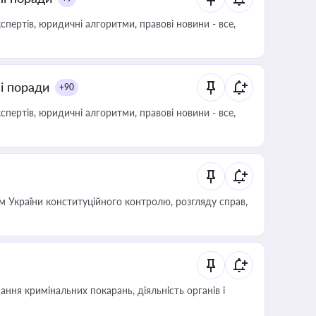
пертів, юридичні алгоритми, правові новини - все,
ні поради
+90
пертів, юридичні алгоритми, правові новини - все,
 України конституційного контролю, розгляду справ,
ння кримінальних покарань, діяльність органів і