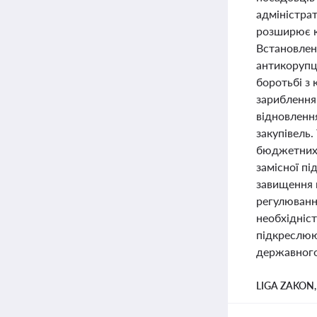
адміністрат
розширює ко
Встановлено
антикорупц
боротьбі з 
зариблення
відновлення
закупівель
бюджетних к
замісної пі
завищення 
регулювання
необхідніст
підкреслюют
державного
LIGA ZAKON