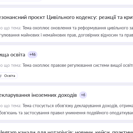
езонансний проєкт Цивільного кодексу: реакції та кр
о що тема:
Тема охоплює оновлення та реформування цивільного за
гулювання майнових і немайнових прав, договірних відносин та прав
ища освіта
+46
о що тема:
Тема охоплює правове регулювання системи вищої освіти, о
Освіта
екларування іноземних доходів
+6
о що тема:
Тема стосується обов’язку декларування доходів, отрим
бов’язань та застосування правил уникнення подвійного оподаткува
elegram канали для нотаріусів: новини, кейси, практич