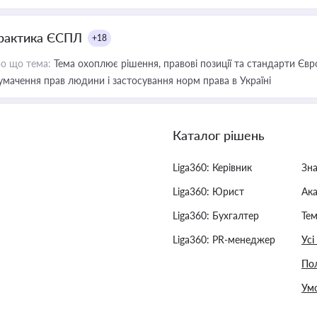
рактика ЄСПЛ
+18
о що тема:
Тема охоплює рішення, правові позиції та стандарти Євр
умачення прав людини і застосування норм права в Україні
Каталог рішень
Liga360: Керівник
Зн
Liga360: Юрист
Ак
Liga360: Бухгалтер
Тем
Liga360: PR-менеджер
Усі
Пол
Умо