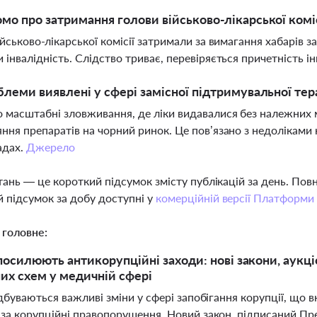
мо про затримання голови військово-лікарської коміс
ійськово-лікарської комісії затримали за вимагання хабарів 
 інвалідність. Слідство триває, перевіряється причетність і
блеми виявлені у сфері замісної підтримувальної тер
 масштабні зловживання, де ліки видавалися без належних
ння препаратів на чорний ринок. Це пов’язано з недолікам
адах.
Джерело
тань — це короткий підсумок змісту публікацій за день. По
 підсумок за добу доступні у
комерційній версії Платформи
 головне:
 посилюють антикорупційні заходи: нові закони, аукці
их схем у медичній сфері
ідбуваються важливі зміни у сфері запобігання корупції, що
 за корупційні правопорушення. Новий закон, підписаний Пр