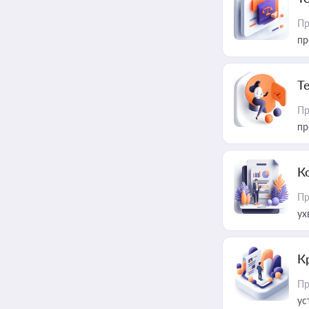
Пр
пр
T
Пр
пр
К
Пр
ух
К
Пр
ус