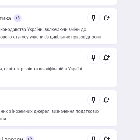
итика
+3
конодавства України, включаючи зміни до
ового статусу учасників цивільних правовідносин
світніх рівнів та кваліфікацій в Україні
аних з іноземних джерел, визначення податкових
ння
ні поради
+9