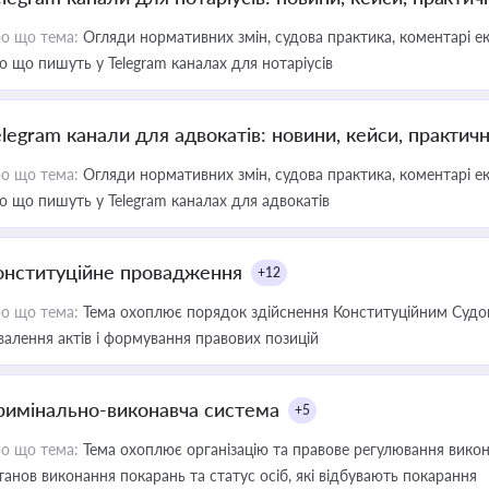
о що тема:
Огляди нормативних змін, судова практика, коментарі екс
о що пишуть у Telegram каналах для нотаріусів
elegram канали для адвокатів: новини, кейси, практич
о що тема:
Огляди нормативних змін, судова практика, коментарі екс
о що пишуть у Telegram каналах для адвокатів
онституційне провадження
+12
о що тема:
Тема охоплює порядок здійснення Конституційним Судом
валення актів і формування правових позицій
римінально-виконавча система
+5
о що тема:
Тема охоплює організацію та правове регулювання викона
танов виконання покарань та статус осіб, які відбувають покарання