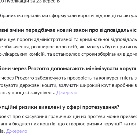
10 публікацій за 23 вересня
ібраних матеріалів ми сформували короткі відповіді на актуал
овні зміни передбачає новий закон про відповідальні
двищує пороги адміністративної та кримінальної відповідаль
е збагачення, розширює коло осіб, які можуть бути притягнут
о-лікарських комісій, та встановлює строки зберігання відом
іони через Prozorro допомагають мінімізувати коруп
 через Prozorro забезпечують прозорість та конкурентність 
овувати державні кошти, залучати широкий круг виробників
нь у процесі закупівель.
Джерело
упційні ризики виявлені у сфері протезування?
оєкт про скасування граничних цін на протези може призве
ання бюджетних коштів, що створює ризики корупції та по
ів.
Джерело