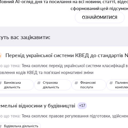
Повний AI-огляд дня та посилання на всі новини, статті, віде
сформований цей підсумо
ОЗНАЙОМИТИСЯ
уть вас зацікавити:
Перехід української системи КВЕД до стандартів 
о що тема:
Тема охоплює перехід української системи класифікації в
овлення кодів КВЕД та пов'язані нормативні зміни
Банківська
Страхова
Фінансові
Паливн
діяльність
діяльність
послуги
компле
емельні відносини у будівництві
+17
о що тема:
Тема охоплює правове регулювання підготовки, здійсненн
Будівельна діяльність