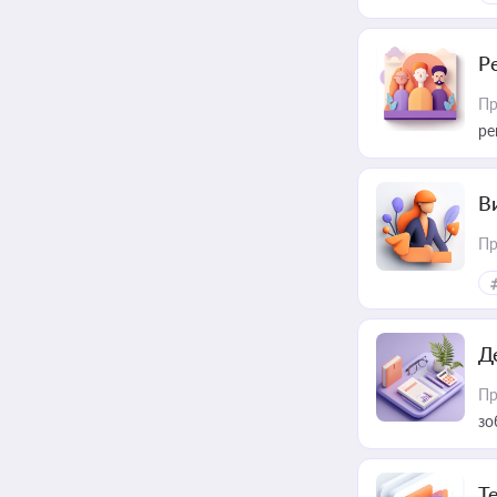
Р
Пр
ре
В
Пр
Д
Пр
зо
T