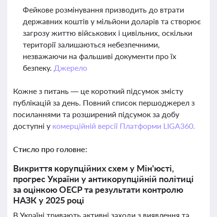
Фейкове розмінування призводить до втрати
державних коштів у мільйони доларів та створює
загрозу життю військових і цивільних, оскільки
території залишаються небезпечними,
незважаючи на фальшиві документи про їх
безпеку.
Джерело
Кожне з питань — це короткий підсумок змісту
публікацій за день. Повний список першоджерел з
посиланнями та розширений підсумок за добу
доступні у
комерційній версії Платформи LIGA360.
Стисло про головне:
Викриття корупційних схем у Мін'юсті,
прогрес України у антикорупційній політиці
за оцінкою ОЕСР та результати контролю
НАЗК у 2025 році
В Україні тривають активні заходи з виявлення та