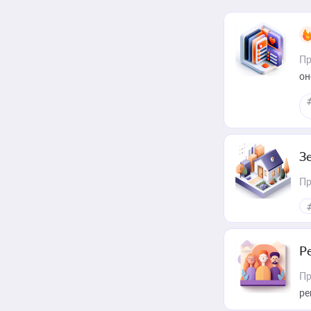
Пр
он
З
Пр
Р
Пр
ре