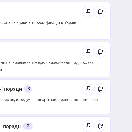
світніх рівнів та кваліфікацій в Україні
аних з іноземних джерел, визначення податкових
ння
ні поради
+5
пертів, юридичні алгоритми, правові новини - все,
ні поради
+71