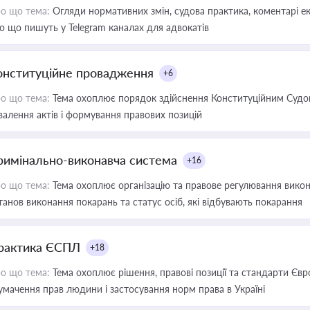
о що тема:
Огляди нормативних змін, судова практика, коментарі екс
о що пишуть у Telegram каналах для адвокатів
онституційне провадження
+6
о що тема:
Тема охоплює порядок здійснення Конституційним Судом
валення актів і формування правових позицій
римінально-виконавча система
+16
о що тема:
Тема охоплює організацію та правове регулювання викона
танов виконання покарань та статус осіб, які відбувають покарання
рактика ЄСПЛ
+18
о що тема:
Тема охоплює рішення, правові позиції та стандарти Євр
умачення прав людини і застосування норм права в Україні