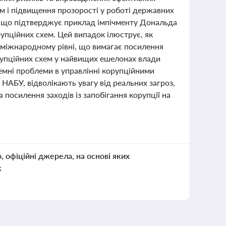
м і підвищення прозорості у роботі державних
, що підтверджує приклад імпічменту Дональда
рупційних схем. Цей випадок ілюструє, як
а міжнародному рівні, що вимагає посилення
орупційних схем у найвищих ешелонах влади
темні проблеми в управлінні корупційними
НАБУ, відволікають увагу від реальних загроз,
посилення заходів із запобігання корупції на
о, офіційні джерела, на основі яких
к