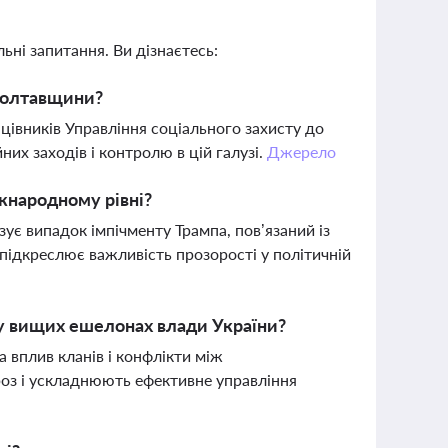
ьні запитання. Ви дізнаєтесь:
 Полтавщини?
цівників Управління соціального захисту до
их заходів і контролю в цій галузі.
Джерело
іжнародному рівні?
зує випадок імпічменту Трампа, пов’язаний із
 підкреслює важливість прозорості у політичній
 у вищих ешелонах влади України?
 вплив кланів і конфлікти між
роз і ускладнюють ефективне управління