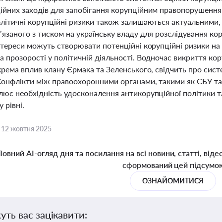
ійних заходів для запобігання корупційним правопорушення
олітичні корупційні ризики також залишаються актуальними
’язаного з тиском на українську владу для розслідування ко
інтереси можуть створювати потенційні корупційні ризики н
а прозорості у політичній діяльності. Водночас викриття к
крема вплив клану Єрмака та Зеленського, свідчить про сис
Конфлікти між правоохоронними органами, такими як СБУ та 
ює необхідність удосконалення антикорупційної політики та 
 рівні.
,
12 жовтня 2025
Повний AI-огляд дня та посилання на всі новини, статті, віде
сформований цей підсумо
ОЗНАЙОМИТИСЯ
уть вас зацікавити: