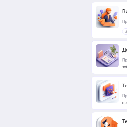
В
Пр
Д
Пр
зо
T
Пр
пр
T