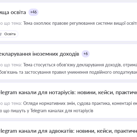
ища освіта
+46
о що тема:
Тема охоплює правове регулювання системи вищої освіти, о
Освіта
екларування іноземних доходів
+6
о що тема:
Тема стосується обов’язку декларування доходів, отрим
бов’язань та застосування правил уникнення подвійного оподаткува
elegram канали для нотаріусів: новини, кейси, практич
о що тема:
Огляди нормативних змін, судова практика, коментарі екс
о що пишуть у Telegram каналах для нотаріусів
elegram канали для адвокатів: новини, кейси, практич