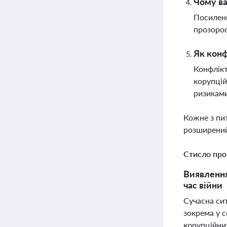
Чому ва
Посиленн
прозорос
Як конф
Конфлікт
корупцій
ризикам
Кожне з пи
розширений
Стисло про
Виявлення
час війни
Сучасна сит
зокрема у 
корупційни