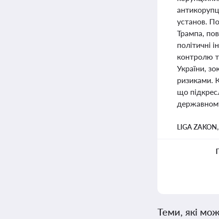
антикорупц
установ. П
Трампа, пов
політичні 
контролю т
України, зо
ризиками. 
що підкресл
державному
LIGA ZAKON
Теми, які мож