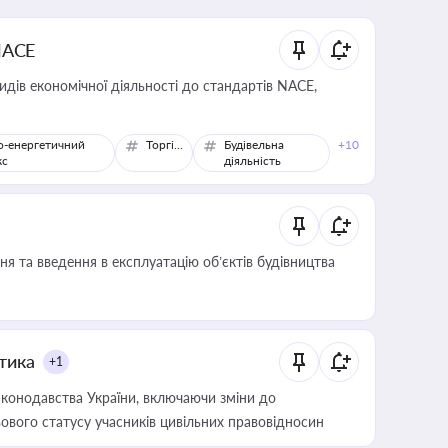
NACE
идів економічної діяльності до стандартів NACE,
о-енергетичний
Торгівля
Будівельна
+10
кс
діяльність
я та введення в експлуатацію об’єктів будівництва
итика
+1
конодавства України, включаючи зміни до
ового статусу учасників цивільних правовідносин