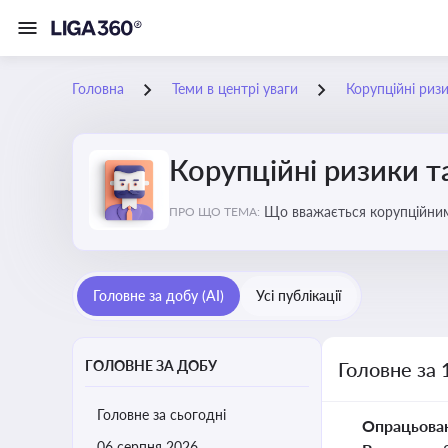
Головна
Теми в центрі уваги
Корупційні риз
Корупційні ризики т
Що вважається корупційними
ПРО ЩО ТЕМА:
Головне за добу (AI)
Усі публікації
ГОЛОВНЕ ЗА ДОБУ
Головне за 
Головне за сьогодні
Опрацьова
06 серпня 2026