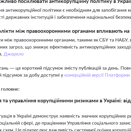
жливо посилювати антикорупційну політику в Украї
я антикорупційної політики є необхідним для запобігання
ті державних інституцій і забезпечення національної безпек
лікти між правоохоронними органами впливають на 
и між правоохоронними органами, такими як СБУ та НАБУ, ві
них загроз, що знижує ефективність антикорупційних заході
и.
Джерело
тань — це короткий підсумок змісту публікацій за день. По
 підсумок за добу доступні у
комерційній версії Платформи
 головне:
 та управління корупційними ризиками в Україні: від
уація в Україні демонструє наявність значних корупційних р
соціальній сфері, де працівники Управління соціального зах
х схем. Це підкреслює важливість системної оцінки корупці