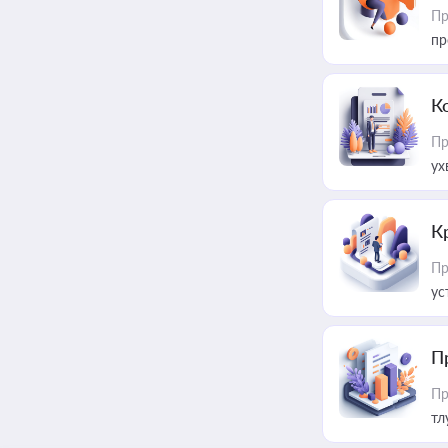
Пр
пр
К
Пр
ух
К
Пр
ус
П
Пр
тл