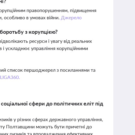
ні?
 корупційним правопорушенням, підвищення
и, особливо в умовах війни.
Джерело
боротьбу з корупцією?
дволікають ресурси і увагу від реальних
в і ускладнює управління корупційними
вний список першоджерел з посиланнями та
 LIGA360.
 соціальної сфери до політичних еліт під
изиків у різних сферах державного управління,
исту Полтавщини можуть бути причетні до
йних ризиків та впровадження ефективних