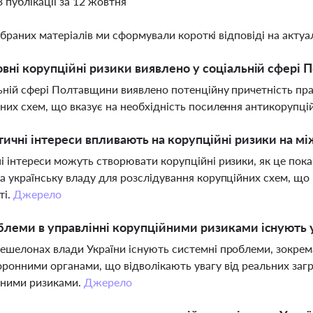
3 публікації за 12 жовтня
ібраних матеріалів ми сформували короткі відповіді на актуал
овні корупційні ризики виявлено у соціальній сфері
ьній сфері Полтавщини виявлено потенційну причетність пра
них схем, що вказує на необхідність посилення антикорупційн
тичні інтереси впливають на корупційні ризики на м
і інтереси можуть створювати корупційні ризики, як це пока
а українську владу для розслідування корупційних схем, що
ті.
Джерело
блеми в управлінні корупційними ризиками існують
ешелонах влади України існують системні проблеми, зокрема
ронними органами, що відволікають увагу від реальних заг
йними ризиками.
Джерело