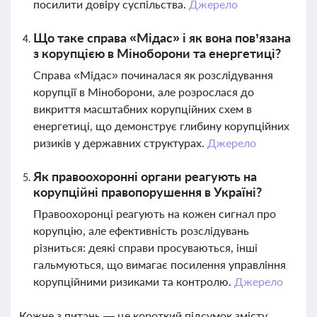
посилити довіру суспільства.
Джерело
Що таке справа «Мідас» і як вона пов’язана
з корупцією в Міноборони та енергетиці?
Справа «Мідас» починалася як розслідування
корупції в Міноборони, але розрослася до
викриття масштабних корупційних схем в
енергетиці, що демонструє глибину корупційних
ризиків у державних структурах.
Джерело
Як правоохоронні органи реагують на
корупційні правопорушення в Україні?
Правоохоронці реагують на кожен сигнал про
корупцію, але ефективність розслідувань
різниться: деякі справи просуваються, інші
гальмуються, що вимагає посилення управління
корупційними ризиками та контролю.
Джерело
Кожне з питань — це короткий підсумок змісту