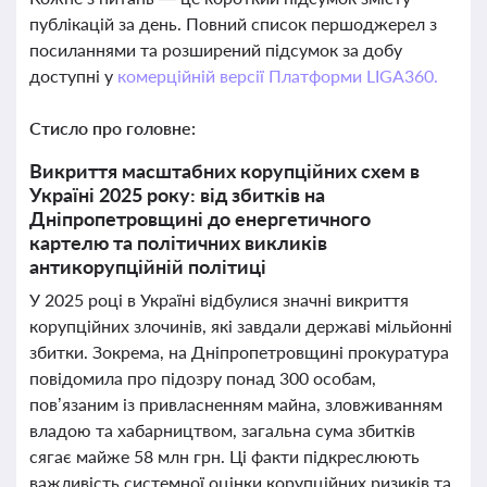
публікацій за день. Повний список першоджерел з
посиланнями та розширений підсумок за добу
доступні у
комерційній версії Платформи LIGA360.
Стисло про головне:
Викриття масштабних корупційних схем в
Україні 2025 року: від збитків на
Дніпропетровщині до енергетичного
картелю та політичних викликів
антикорупційній політиці
У 2025 році в Україні відбулися значні викриття
корупційних злочинів, які завдали державі мільйонні
збитки. Зокрема, на Дніпропетровщині прокуратура
повідомила про підозру понад 300 особам,
пов’язаним із привласненням майна, зловживанням
владою та хабарництвом, загальна сума збитків
сягає майже 58 млн грн. Ці факти підкреслюють
важливість системної оцінки корупційних ризиків та