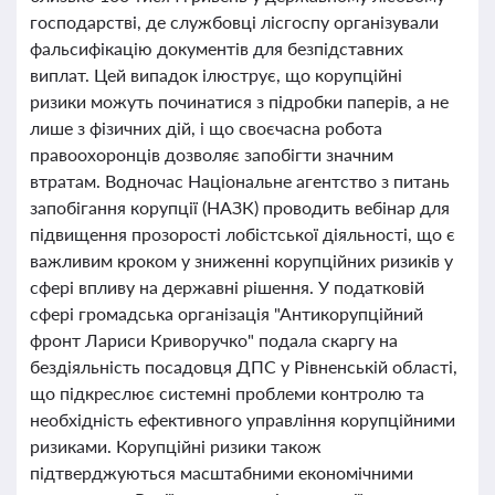
господарстві, де службовці лісгоспу організували
фальсифікацію документів для безпідставних
виплат. Цей випадок ілюструє, що корупційні
ризики можуть починатися з підробки паперів, а не
лише з фізичних дій, і що своєчасна робота
правоохоронців дозволяє запобігти значним
втратам. Водночас Національне агентство з питань
запобігання корупції (НАЗК) проводить вебінар для
підвищення прозорості лобістської діяльності, що є
важливим кроком у зниженні корупційних ризиків у
сфері впливу на державні рішення. У податковій
сфері громадська організація "Антикорупційний
фронт Лариси Криворучко" подала скаргу на
бездіяльність посадовця ДПС у Рівненській області,
що підкреслює системні проблеми контролю та
необхідність ефективного управління корупційними
ризиками. Корупційні ризики також
підтверджуються масштабними економічними