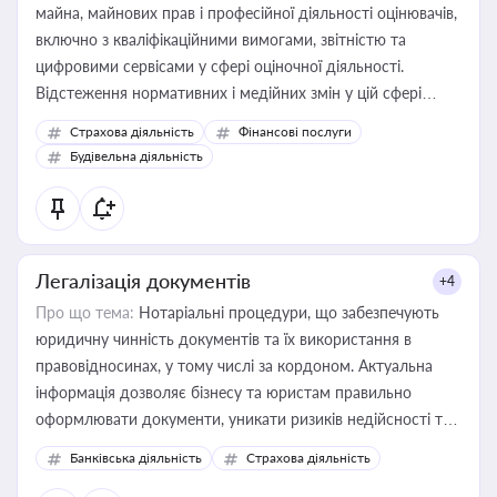
майна, майнових прав і професійної діяльності оцінювачів,
включно з кваліфікаційними вимогами, звітністю та
цифровими сервісами у сфері оціночної діяльності.
Відстеження нормативних і медійних змін у цій сфері
корисне для власника бізнесу, керівника, юриста або
Страхова діяльність
Фінансові послуги
бухгалтера під час оподаткування, приватизації, оренди
Будівельна діяльність
державного майна, корпоративних угод і перевірки
статусу суб'єктів оціночної діяльності
Легалізація документів
+4
Про що тема:
Нотаріальні процедури, що забезпечують
юридичну чинність документів та їх використання в
правовідносинах, у тому числі за кордоном. Актуальна
інформація дозволяє бізнесу та юристам правильно
оформлювати документи, уникати ризиків недійсності та
забезпечувати їх належне прийняття органами влади та
Банківська діяльність
Страхова діяльність
контрагентами