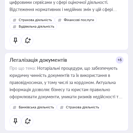
цифровими сервісами у сфері оціночної діяльності.
Відстеження нормативних і медійних змін у цій сфері
корисне для власника бізнесу, керівника, юриста або
Страхова діяльність
Фінансові послуги
бухгалтера під час оподаткування, приватизації, оренди
Будівельна діяльність
державного майна, корпоративних угод і перевірки
статусу суб'єктів оціночної діяльності
Легалізація документів
+6
Про що тема:
Нотаріальні процедури, що забезпечують
юридичну чинність документів та їх використання в
правовідносинах, у тому числі за кордоном. Актуальна
інформація дозволяє бізнесу та юристам правильно
оформлювати документи, уникати ризиків недійсності та
забезпечувати їх належне прийняття органами влади та
Банківська діяльність
Страхова діяльність
контрагентами