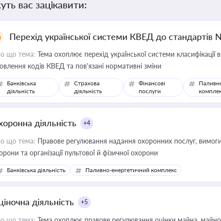
уть вас зацікавити:
Перехід української системи КВЕД до стандартів 
о що тема:
Тема охоплює перехід української системи класифікації в
овлення кодів КВЕД та пов'язані нормативні зміни
Банківська
Страхова
Фінансові
Паливн
діяльність
діяльність
послуги
компле
хоронна діяльність
+4
о що тема:
Правове регулювання надання охоронних послуг, вимоги д
орони та організації пультової й фізичної охорони
Банківська діяльність
Паливно-енергетичний комплекс
ціночна діяльність
+5
о що тема:
Тема охоплює правове регулювання оцінки майна, майнови