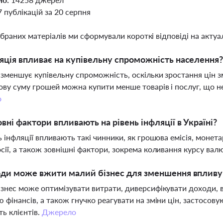
7 публікацій за 20 серпня
ібраних матеріалів ми сформували короткі відповіді на актуал
яція впливає на купівельну спроможність населення
 зменшує купівельну спроможність, оскільки зростання цін 
ову суму грошей можна купити менше товарів і послуг, що н
о
овні фактори впливають на рівень інфляції в Україні?
ь інфляції впливають такі чинники, як грошова емісія, монета
сії, а також зовнішні фактори, зокрема коливання курсу валют
оди може вжити малий бізнес для зменшення впливу 
знес може оптимізувати витрати, диверсифікувати доходи, 
 фінансів, а також гнучко реагувати на зміни цін, застосов
ть клієнтів.
Джерело