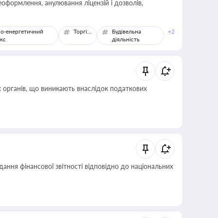
оформлення, анулювання ліцензій і дозволів,
о-енергетичний
Торгівля
Будівельна
+2
кс
діяльність
 органів, що виникають внаслідок податкових
дання фінансової звітності відповідно до національних