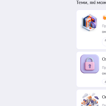
Теми, які мож
Пр
он
О
Пр
ох
О
Пр