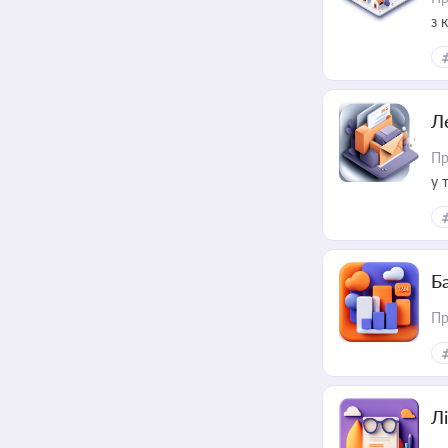
з 
ме
пр
Л
Пр
у 
ри
Ба
Пр
Лі