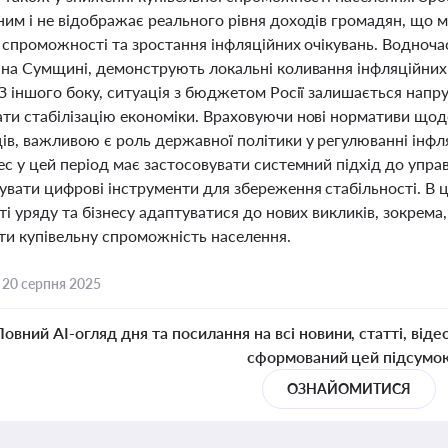
ним і не відображає реального рівня доходів громадян, що
 спроможності та зростання інфляційних очікувань. Водночас,
 на Сумщині, демонструють локальні коливання інфляційних
 З іншого боку, ситуація з бюджетом Росії залишається напр
ти стабілізацію економіки. Враховуючи нові нормативи щодо
в, важливою є роль державної політики у регулюванні інфля
ес у цей період має застосовувати системний підхід до упра
увати цифрові інструменти для збереження стабільності. В 
ті уряду та бізнесу адаптуватися до нових викликів, зокрем
ти купівельну спроможність населення.
,
20 серпня 2025
Повний AI-огляд дня та посилання на всі новини, статті, віде
сформований цей підсумо
ОЗНАЙОМИТИСЯ