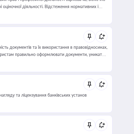
і оціночної діяльності. Відстеження нормативних і
иста або бухгалтера під час оподаткування,
 статусу суб'єктів оціночної діяльності
сть документів та їх використання в правовідносинах,
а юристам правильно оформлювати документи, уникати
влади та контрагентами
нагляду та ліцензування банківських установ