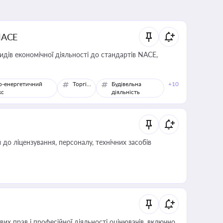
NACE
идів економічної діяльності до стандартів NACE,
о-енергетичний
Торгівля
Будівельна
+10
кс
діяльність
о ліцензування, персоналу, технічних засобів
х прав і професійної діяльності оцінювачів, включно