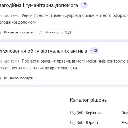
лагодійна і гуманітарна допомога
+7
о що тема:
Кейси та нормативний супровід обліку, митного оформлен
агодійної допомоги
Фінансові послуги
Митниця та ЗЕД
егулювання обігу віртуальних активів
+13
о що тема:
Про встановлення правил, вимог і механізмів контролю 
ртуальних активів, таких як криптовалюти
Фінансові послуги
Каталог рішень
Liga360: Керівник
Зн
Liga360: Юрист
Ак