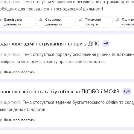
о що тема:
Тема стосується правового регулювання отримання, пере
обхідних для провадження господарської діяльності
Банківська
Страхова
Фінансові
Паливн
діяльність
діяльність
послуги
компле
одаткове адміністрування і спори з ДПС
+9
о що тема:
Тема стосується порядку оскарження рішень податкових
ревірок, та механізмів захисту прав платників податків
Фінансові послуги
інансова звітність та бухоблік за П(С)БО і МСФЗ
+34
о що тема:
Тема стосується ведення бухгалтерського обліку та скла
міжнародних стандартів
Фінансові послуги