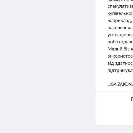
спекулятив
купівельної
наприклад,
населення.
ускладнюва
роботодавці
Малий бізн
використов
від здатнос
підтримува
LIGA ZAKON