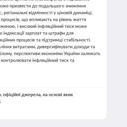
 може призвести до подальшого зниження
 регіональні відмінності у ціновій динаміці,
 процесів, що впливають на рівень життя
уженою, і високий інфляційний тиск може
 індексації зарплат та штрафи для
ційних процесів та підтримці стабільності.
вління витратами, диверсифікувати доходи та
цілому, перспективи економіки України залежать
а, контролювати інфляційний тиск та
о, офіційні джерела, на основі яких
к