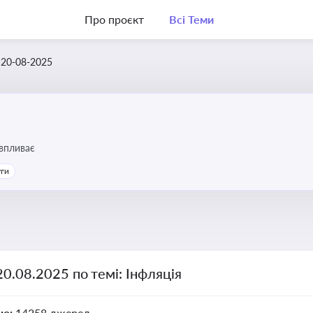
Про проєкт
Всі Теми
20-08-2025
 впливає
уги
20.08.2025 по темі: Інфляція
но:
14258 джерел