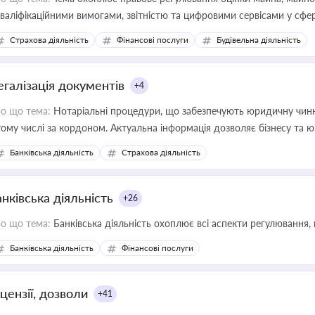
кваліфікаційними вимогами, звітністю та цифровими сервісами у сфер
дійних змін у цій сфері корисне для власника бізнесу, керівника, юр
Страхова діяльність
Фінансові послуги
Будівельна діяльність
иватизації, оренди державного майна, корпоративних угод і перевірки
егалізація документів
+4
о що тема:
Нотаріальні процедури, що забезпечують юридичну чинні
тому числі за кордоном. Актуальна інформація дозволяє бізнесу т
зиків недійсності та забезпечувати їх належне прийняття органами 
Банківська діяльність
Страхова діяльність
нківська діяльність
+26
о що тема:
Банківська діяльність охоплює всі аспекти регулювання, 
Банківська діяльність
Фінансові послуги
цензії, дозволи
+41