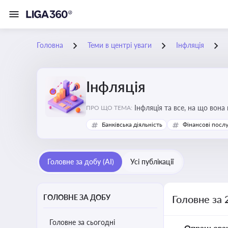
Головна
Теми в центрі уваги
Інфляція
Інфляція
Інфляція та все, на що вона
ПРО ЩО ТЕМА:
Банківська діяльність
Фінансові посл
Головне за добу (AI)
Усі публікації
ГОЛОВНЕ ЗА ДОБУ
Головне за 
Головне за сьогодні
Опрацьова