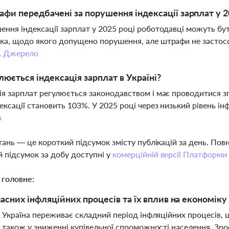
афи передбачені за порушення індексації зарплат у 2
ення індексації зарплат у 2025 році роботодавці можуть бут
ка, щодо якого допущено порушення, але штрафи не застосо
.
Джерело
люється індексація зарплат в Україні?
ія зарплат регулюється законодавством і має проводитися з
дексації становить 103%. У 2025 році через низький рівень інф
о
тань — це короткий підсумок змісту публікацій за день. По
 підсумок за добу доступні у
комерційній версії Платформи
 головне:
часних інфляційних процесів та їх вплив на економіку
 Україна переживає складний період інфляційних процесів, 
 також у зниженні купівельної спроможності населення. Зро