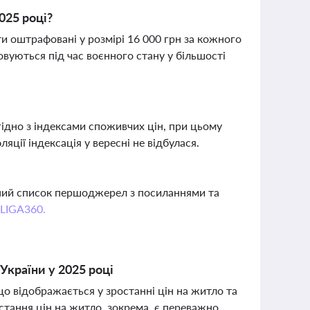
025 році?
и оштрафовані у розмірі 16 000 грн за кожного
вуються під час воєнного стану у більшості
гідно з індексами споживчих цін, при цьому
ляції індексація у вересні не відбулася.
вний список першоджерел з посиланнями та
 LIGA360.
 України у 2025 році
що відображається у зростанні цін на житло та
стання цін на житло, зокрема, є переважно