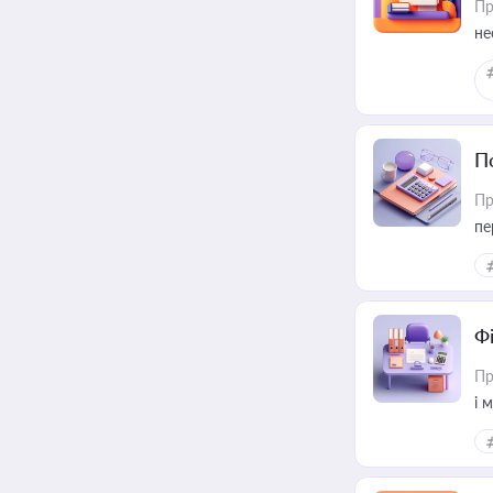
Пр
не
П
Пр
пе
Ф
Пр
і 