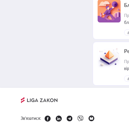
Б
Пр
бл
Р
Пр
ві
Зв'язатися: