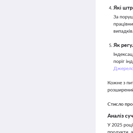
Які штр
За поруш
працівни
випадків
Як регу
Індексац
поріг ін
Джерел
Кожне з пи
розширений
Стисло про
Аналіз су
У 2025 році
продукти, а