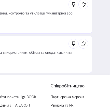
ня, контролю та утилізації гуманітарної або
за використанням, обігом та оподаткуванням
Співробітництво
айти юриста Liga:BOOK
Партнерська мережа
адемія ЛІГА:ЗАКОН
Реклама та PR