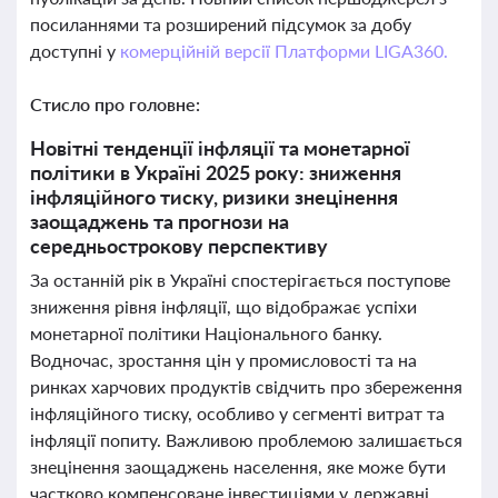
посиланнями та розширений підсумок за добу
доступні у
комерційній версії Платформи LIGA360.
Стисло про головне:
Новітні тенденції інфляції та монетарної
політики в Україні 2025 року: зниження
інфляційного тиску, ризики знецінення
заощаджень та прогнози на
середньострокову перспективу
За останній рік в Україні спостерігається поступове
зниження рівня інфляції, що відображає успіхи
монетарної політики Національного банку.
Водночас, зростання цін у промисловості та на
ринках харчових продуктів свідчить про збереження
інфляційного тиску, особливо у сегменті витрат та
інфляції попиту. Важливою проблемою залишається
знецінення заощаджень населення, яке може бути
частково компенсоване інвестиціями у державні