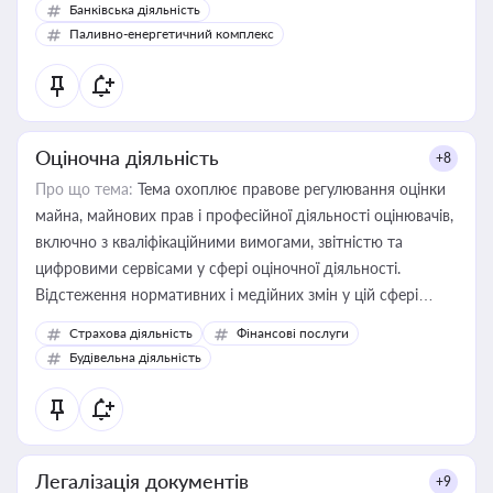
Банківська діяльність
Паливно-енергетичний комплекс
Оціночна діяльність
+8
Про що тема:
Тема охоплює правове регулювання оцінки
майна, майнових прав і професійної діяльності оцінювачів,
включно з кваліфікаційними вимогами, звітністю та
цифровими сервісами у сфері оціночної діяльності.
Відстеження нормативних і медійних змін у цій сфері
корисне для власника бізнесу, керівника, юриста або
Страхова діяльність
Фінансові послуги
бухгалтера під час оподаткування, приватизації, оренди
Будівельна діяльність
державного майна, корпоративних угод і перевірки
статусу суб'єктів оціночної діяльності
Легалізація документів
+9