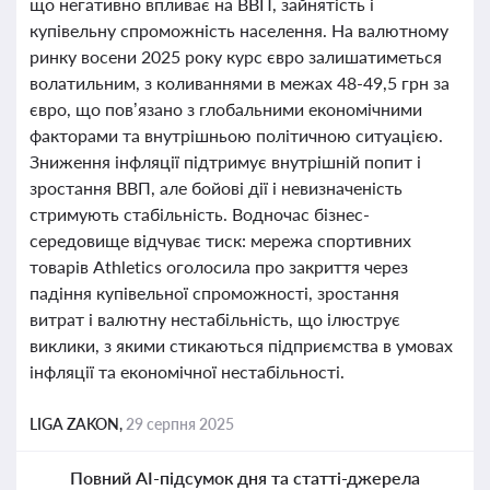
що негативно впливає на ВВП, зайнятість і
купівельну спроможність населення. На валютному
ринку восени 2025 року курс євро залишатиметься
волатильним, з коливаннями в межах 48-49,5 грн за
євро, що пов’язано з глобальними економічними
факторами та внутрішньою політичною ситуацією.
Зниження інфляції підтримує внутрішній попит і
зростання ВВП, але бойові дії і невизначеність
стримують стабільність. Водночас бізнес-
середовище відчуває тиск: мережа спортивних
товарів Athletics оголосила про закриття через
падіння купівельної спроможності, зростання
витрат і валютну нестабільність, що ілюструє
виклики, з якими стикаються підприємства в умовах
інфляції та економічної нестабільності.
LIGA ZAKON,
29 серпня 2025
Повний AI-підсумок дня та статті-джерела