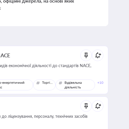
о, офіційні джерела, на основі яких
к
NACE
идів економічної діяльності до стандартів NACE,
о-енергетичний
Торгівля
Будівельна
+10
кс
діяльність
о ліцензування, персоналу, технічних засобів