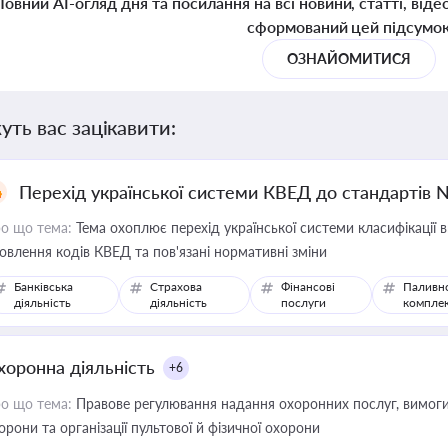
Повний AI-огляд дня та посилання на всі новини, статті, віде
сформований цей підсумо
ОЗНАЙОМИТИСЯ
уть вас зацікавити:
Перехід української системи КВЕД до стандартів 
о що тема:
Тема охоплює перехід української системи класифікації в
овлення кодів КВЕД та пов'язані нормативні зміни
Банківська
Страхова
Фінансові
Паливн
діяльність
діяльність
послуги
компле
хоронна діяльність
+6
о що тема:
Правове регулювання надання охоронних послуг, вимоги д
орони та організації пультової й фізичної охорони