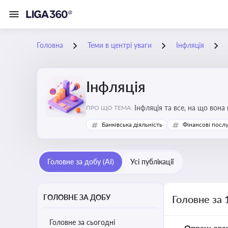
Головна
Теми в центрі уваги
Інфляція
Інфляція
Інфляція та все, на що вона
ПРО ЩО ТЕМА:
Банківська діяльність
Фінансові посл
Головне за добу (AI)
Усі публікації
ГОЛОВНЕ ЗА ДОБУ
Головне за 
Головне за сьогодні
Опрацьова