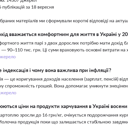
6 публікацій за 18 вересня
ібраних матеріалів ми сформували короткі відповіді на актуал
хід вважається комфортним для життя в Україні у 20
ортного життя парі з двох дорослих потрібно мати дохід близ
— 90–110 тис. грн. Ці суми враховують основні витрати на 
жерело
 індексація і чому вона важлива при інфляції?
ія — це коригування доходів населення (зарплат, пенсій) відп
ну спроможність грошей. Вона допомагає уникнути знецінення
жерело
юються ціни на продукти харчування в Україні восени
картоплю зросли до 16 грн/кг, очікується подорожчання куряч
Молочна продукція поки що залишається стабільною завдяк