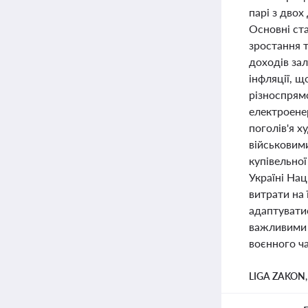
парі з двох
Основні ста
зростання т
доходів за
інфляції, щ
різноспрям
електроенер
поголів'я х
військовим
купівельно
Україні На
витрати на
адаптуватис
важливими 
воєнного ча
LIGA ZAKON