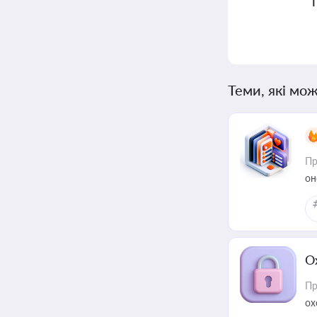
Теми, які мож
Пр
он
О
Пр
ох