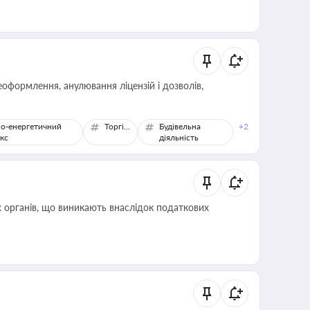
оформлення, анулювання ліцензій і дозволів,
о-енергетичний
Торгівля
Будівельна
+2
кс
діяльність
 органів, що виникають внаслідок податкових