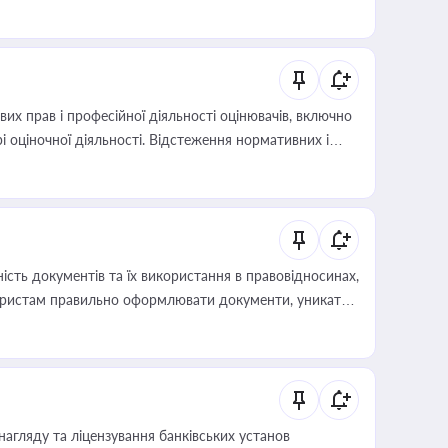
х прав і професійної діяльності оцінювачів, включно
і оціночної діяльності. Відстеження нормативних і
иста або бухгалтера під час оподаткування,
 статусу суб'єктів оціночної діяльності
сть документів та їх використання в правовідносинах,
а юристам правильно оформлювати документи, уникати
влади та контрагентами
нагляду та ліцензування банківських установ