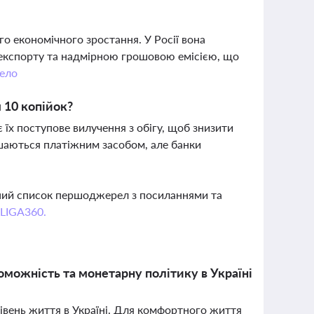
го економічного зростання. У Росії вона
 експорту та надмірною грошовою емісією, що
ело
 10 копійок?
їх поступове вилучення з обігу, щоб знизити
ишаються платіжним засобом, але банки
вний список першоджерел з посиланнями та
 LIGA360.
роможність та монетарну політику в Україні
івень життя в Україні. Для комфортного життя