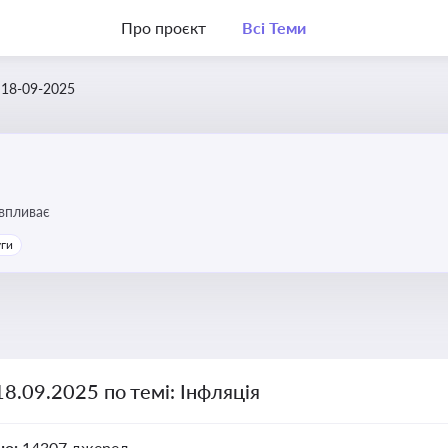
Про проєкт
Всі Теми
18-09-2025
 впливає
уги
18.09.2025 по темі: Інфляція
но:
14307 джерел