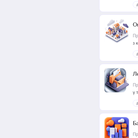
О
Пр
з 
ме
пр
Л
Пр
у 
ри
Ба
Пр