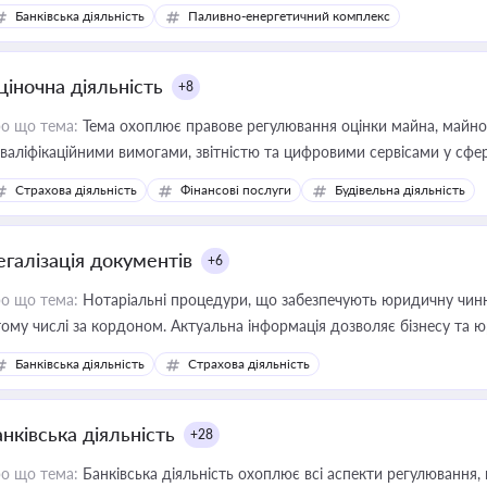
Банківська діяльність
Паливно-енергетичний комплекс
ціночна діяльність
+8
о що тема:
Тема охоплює правове регулювання оцінки майна, майнови
кваліфікаційними вимогами, звітністю та цифровими сервісами у сфер
дійних змін у цій сфері корисне для власника бізнесу, керівника, юр
Страхова діяльність
Фінансові послуги
Будівельна діяльність
иватизації, оренди державного майна, корпоративних угод і перевірки
егалізація документів
+6
о що тема:
Нотаріальні процедури, що забезпечують юридичну чинні
тому числі за кордоном. Актуальна інформація дозволяє бізнесу т
зиків недійсності та забезпечувати їх належне прийняття органами 
Банківська діяльність
Страхова діяльність
нківська діяльність
+28
о що тема:
Банківська діяльність охоплює всі аспекти регулювання, 