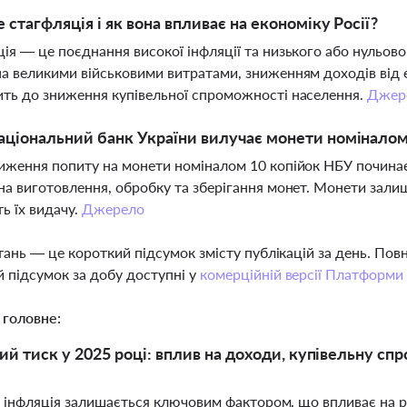
 стагфляція і як вона впливає на економіку Росії?
ія — це поєднання високої інфляції та низького або нульово
а великими військовими витратами, зниженням доходів від
ть до зниження купівельної спроможності населення.
Джер
ціональний банк України вилучає монети номіналом
иження попиту на монети номіналом 10 копійок НБУ починає 
на виготовлення, обробку та зберігання монет. Монети зал
ь їх видачу.
Джерело
тань — це короткий підсумок змісту публікацій за день. По
 підсумок за добу доступні у
комерційній версії Платформи
 головне:
ий тиск у 2025 році: вплив на доходи, купівельну сп
і інфляція залишається ключовим фактором, що впливає на р