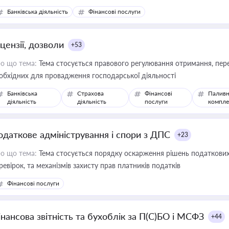
Банківська діяльність
Фінансові послуги
цензії, дозволи
+53
о що тема:
Тема стосується правового регулювання отримання, пере
обхідних для провадження господарської діяльності
Банківська
Страхова
Фінансові
Паливн
діяльність
діяльність
послуги
компле
одаткове адміністрування і спори з ДПС
+23
о що тема:
Тема стосується порядку оскарження рішень податкових
ревірок, та механізмів захисту прав платників податків
Фінансові послуги
інансова звітність та бухоблік за П(С)БО і МСФЗ
+44