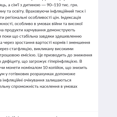
ць, а сім'ї з дитиною — 90–110 тис. грн.
ну та освіту. Враховуючи інфляційний тиск і
и регіональні особливості цін. Індексація
ності, особливо в умовах війни та високої
ни на продукти харчування демонструють
я поки що стабільна завдяки здешевленню
а через зростання вартості кормів і зменшення
 через стагфляцію, викликану високими
 грошовою емісією. Це призводить до зниження
 дефіциту, що загрожує гіперінфляцією. В
ючи монети номіналом 10 копійок, що знизить
сум у готівкових розрахунках допоможе
та інфляційні очікування залишаються
вельну спроможність населення в умовах