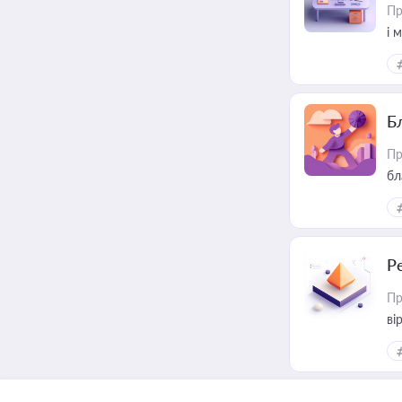
Пр
і 
Б
Пр
бл
Р
Пр
ві