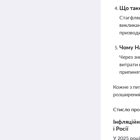
Що таке
Стагфляц
викликан
призводи
Чому На
Через зн
витрати 
припинят
Кожне з пи
розширений
Стисло про
Інфляційн
і Росії
У 2025 роц