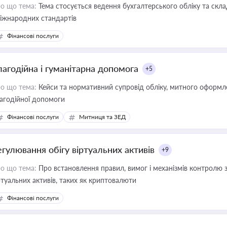
о що тема:
Тема стосується ведення бухгалтерського обліку та скла
міжнародних стандартів
Фінансові послуги
лагодійна і гуманітарна допомога
+5
о що тема:
Кейси та нормативний супровід обліку, митного оформлен
агодійної допомоги
Фінансові послуги
Митниця та ЗЕД
егулювання обігу віртуальних активів
+9
о що тема:
Про встановлення правил, вимог і механізмів контролю 
ртуальних активів, таких як криптовалюти
Фінансові послуги