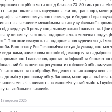
 дорослих потрібно мати дохід близько 70–80 тис. грн на міся
тті витрат включають харчування, житло, транспорт, медици
арифів, важливо регулярно переглядати бюджет і враховуват
лишається важливим механізмом захисту купівельної спромож
о підтверджує її роль у соціальному захисті населення. Ці
овану динаміку: картопля подорожчала, а молочна продукці
гії. Прогнози вказують на подорожчання курячих яєць і м'яс
удоби. Водночас у Росії економічна ситуація ускладнюється
и видатками, зниженням доходів від експорту та надмірною
ї спроможності населення, зростання інфляції та бюджетного
ціональний банк починає регулювати готівковий обіг, вилуча
 їх виготовлення та обробку. Введення правил заокруглення 
я до змін у грошовому обігу. Загалом, монетарна політика 
чинниками, які впливають на економічну стабільність і купі
су та глобальних викликів.
,
18 вересня 2025