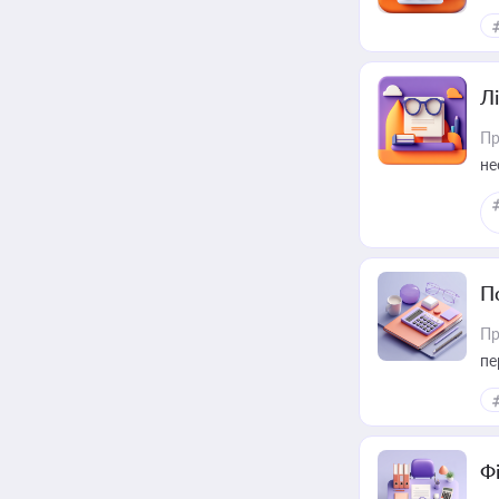
Лі
Пр
не
П
Пр
пе
Ф