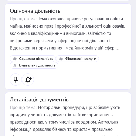
Оціночна діяльність
Про що тема:
Тема охоплює правове регулювання оцінки
майна, майнових прав і професійної діяльності оцінювачів,
включно з кваліфікаційними вимогами, звітністю та
цифровими сервісами у сфері оціночної діяльності.
Відстеження нормативних і медійних змін у цій сфері
корисне для власника бізнесу, керівника, юриста або
Страхова діяльність
Фінансові послуги
бухгалтера під час оподаткування, приватизації, оренди
Будівельна діяльність
державного майна, корпоративних угод і перевірки
статусу суб'єктів оціночної діяльності
Легалізація документів
Про що тема:
Нотаріальні процедури, що забезпечують
юридичну чинність документів та їх використання в
правовідносинах, у тому числі за кордоном. Актуальна
інформація дозволяє бізнесу та юристам правильно