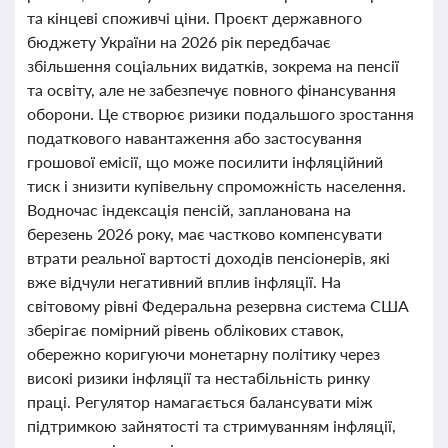
та кінцеві споживчі ціни. Проєкт державного
бюджету України на 2026 рік передбачає
збільшення соціальних видатків, зокрема на пенсії
та освіту, але не забезпечує повного фінансування
оборони. Це створює ризики подальшого зростання
податкового навантаження або застосування
грошової емісії, що може посилити інфляційний
тиск і знизити купівельну спроможність населення.
Водночас індексація пенсій, запланована на
березень 2026 року, має частково компенсувати
втрати реальної вартості доходів пенсіонерів, які
вже відчули негативний вплив інфляції. На
світовому рівні Федеральна резервна система США
зберігає помірний рівень облікових ставок,
обережно коригуючи монетарну політику через
високі ризики інфляції та нестабільність ринку
праці. Регулятор намагається балансувати між
підтримкою зайнятості та стримуванням інфляції,