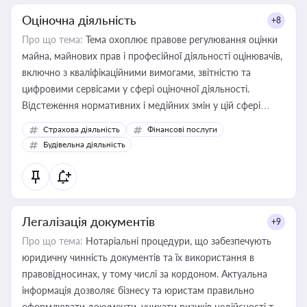
Оціночна діяльність
+8
Про що тема:
Тема охоплює правове регулювання оцінки
майна, майнових прав і професійної діяльності оцінювачів,
включно з кваліфікаційними вимогами, звітністю та
цифровими сервісами у сфері оціночної діяльності.
Відстеження нормативних і медійних змін у цій сфері
корисне для власника бізнесу, керівника, юриста або
Страхова діяльність
Фінансові послуги
бухгалтера під час оподаткування, приватизації, оренди
Будівельна діяльність
державного майна, корпоративних угод і перевірки
статусу суб'єктів оціночної діяльності
Легалізація документів
+9
Про що тема:
Нотаріальні процедури, що забезпечують
юридичну чинність документів та їх використання в
правовідносинах, у тому числі за кордоном. Актуальна
інформація дозволяє бізнесу та юристам правильно
оформлювати документи, уникати ризиків недійсності та