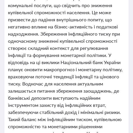
комунальні послуги, що свідчить про зниження
купівельної спроможності населення. Це може
призвести до падіння внутрішнього попиту, що
негативно вплине на бізнес-активність і податкові
надходження. Збереження інфляційного тиску при
одночасному зниженні купівельної спроможності
створює складний контекст для регулювання
інфляції та формування монетарної політики. У
відповідь на ці виклики Національний банк України
планує оновити макропрогноз і монетарну політику,
враховуючи поточні тенденції інфляції та цінового
тиску. Водночас для населення актуальним
залишається питання збереження заощаджень, де
банківські депозити виступають надійним
інструментом захисту від інфляційних втрат,
забезпечуючи стабільний дохід і мінімальні ризики.
Такий баланс між інфляційним тиском, купівельною
спроможністю та монетарними рішеннями