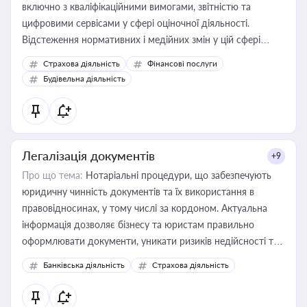
включно з кваліфікаційними вимогами, звітністю та
цифровими сервісами у сфері оціночної діяльності.
Відстеження нормативних і медійних змін у цій сфері
корисне для власника бізнесу, керівника, юриста або
Страхова діяльність
Фінансові послуги
бухгалтера під час оподаткування, приватизації, оренди
Будівельна діяльність
державного майна, корпоративних угод і перевірки
статусу суб'єктів оціночної діяльності
Легалізація документів
+9
Про що тема:
Нотаріальні процедури, що забезпечують
юридичну чинність документів та їх використання в
правовідносинах, у тому числі за кордоном. Актуальна
інформація дозволяє бізнесу та юристам правильно
оформлювати документи, уникати ризиків недійсності та
забезпечувати їх належне прийняття органами влади та
Банківська діяльність
Страхова діяльність
контрагентами