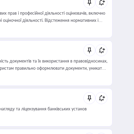
х прав і професійної діяльності оцінювачів, включно
і оціночної діяльності. Відстеження нормативних і
иста або бухгалтера під час оподаткування,
 статусу суб'єктів оціночної діяльності
сть документів та їх використання в правовідносинах,
а юристам правильно оформлювати документи, уникати
влади та контрагентами
нагляду та ліцензування банківських установ