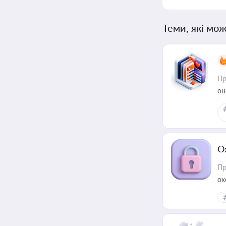
Теми, які мож
Пр
он
О
Пр
ох