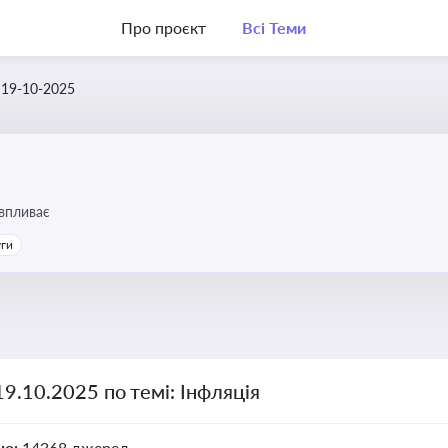
Про проєкт
Всі Теми
19-10-2025
 впливає
уги
19.10.2025 по темі: Інфляція
но:
14368 джерел