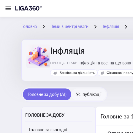
Головна
Теми в центрі уваги
Інфляція
Інфляція
Інфляція та все, на що вона
ПРО ЩО ТЕМА:
Банківська діяльність
Фінансові посл
Головне за добу (AI)
Усі публікації
ГОЛОВНЕ ЗА ДОБУ
Головне за 
Головне за сьогодні
Опрацьова