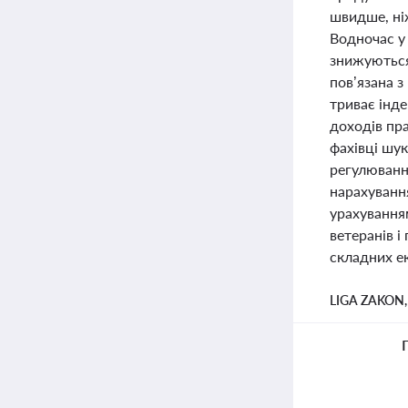
швидше, ні
Водночас у 
знижуються,
пов’язана з
триває інде
доходів пра
фахівці шу
регулювання
нарахування
урахування
ветеранів і
складних е
LIGA ZAKON