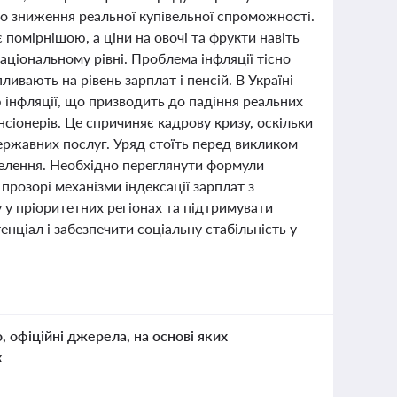
о зниження реальної купівельної спроможності.
 помірнішою, а ціни на овочі та фрукти навіть
аціональному рівні. Проблема інфляції тісно
ивають на рівень зарплат і пенсій. В Україні
ню інфляції, що призводить до падіння реальних
нсіонерів. Це спричиняє кадрову кризу, оскільки
ержавних послуг. Уряд стоїть перед викликом
аселення. Необхідно переглянути формули
прозорі механізми індексації зарплат з
у пріоритетних регіонах та підтримувати
нціал і забезпечити соціальну стабільність у
о, офіційні джерела, на основі яких
к