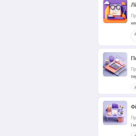
Лі
Пр
не
П
Пр
пе
Ф
Пр
і 