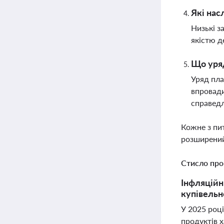
Які нас
Низькі з
якістю д
Що уряд
Уряд пла
впровади
справедл
Кожне з пи
розширений
Стисло про
Інфляційн
купівельн
У 2025 році
продуктів х