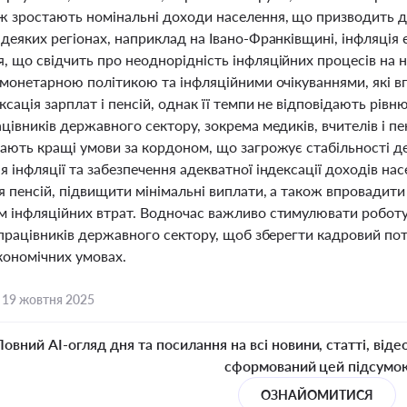
ж зростають номінальні доходи населення, що призводить д
деяких регіонах, наприклад на Івано-Франківщині, інфляція є
 що свідчить про неоднорідність інфляційних процесів на н
 монетарною політикою та інфляційними очікуваннями, які впл
ксація зарплат і пенсій, однак її темпи не відповідають рів
цівників державного сектору, зокрема медиків, вчителів і пе
кають кращі умови за кордоном, що загрожує стабільності д
 інфляції та забезпечення адекватної індексації доходів н
 пенсій, підвищити мінімальні виплати, а також впровадити 
м інфляційних втрат. Водночас важливо стимулювати роботу 
 працівників державного сектору, щоб зберегти кадровий поте
кономічних умовах.
,
19 жовтня 2025
Повний AI-огляд дня та посилання на всі новини, статті, віде
сформований цей підсумо
ОЗНАЙОМИТИСЯ