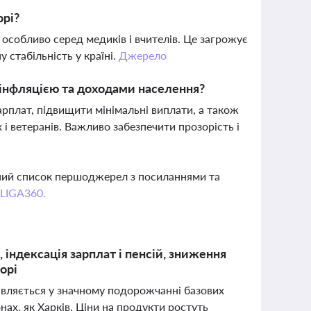
орі?
 особливо серед медиків і вчителів. Це загрожує
 стабільність у країні.
Джерело
 інфляцією та доходами населення?
арплат, підвищити мінімальні виплати, а також
і ветеранів. Важливо забезпечити прозорість і
вний список першоджерел з посиланнями та
 LIGA360.
 індексація зарплат і пенсій, зниження
орі
оявляється у значному подорожчанні базових
нах, як Харків. Ціни на продукти ростуть