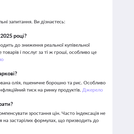
ьні запитання. Ви дізнаєтесь:
 2025 році?
водить до зниження реальної купівельної
оварів і послуг за ті ж гроші, особливо це
ло
аркові?
ована олія, пшеничне борошно та рис. Особливо
інфляційний тиск на ринку продуктів.
Джерело
рати?
компенсувати зростання цін. Часто індексація не
ься на застарілих формулах, що призводить до