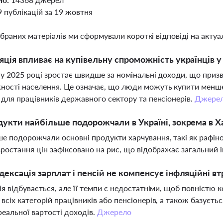
9 публікацій за 19 жовтня
ібраних матеріалів ми сформували короткі відповіді на актуал
яція впливає на купівельну спроможність українців у
 у 2025 році зростає швидше за номінальні доходи, що приз
ості населення. Це означає, що люди можуть купити менше т
 для працівників державного сектору та пенсіонерів.
Джере
дукти найбільше подорожчали в Україні, зокрема в Х
е подорожчали основні продукти харчування, такі як рафін
зростання цін зафіксовано на рис, що відображає загальний 
дексація зарплат і пенсій не компенсує інфляційні вт
ія відбувається, але її темпи є недостатніми, щоб повністю 
всіх категорій працівників або пенсіонерів, а також базуєт
реальної вартості доходів.
Джерело