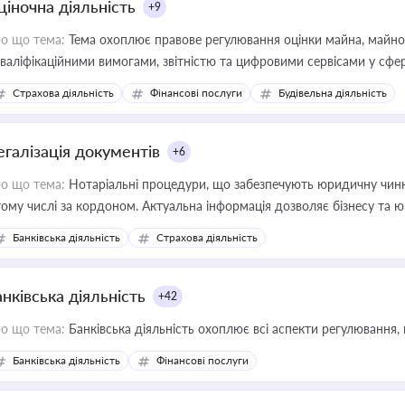
ціночна діяльність
+9
о що тема:
Тема охоплює правове регулювання оцінки майна, майнови
кваліфікаційними вимогами, звітністю та цифровими сервісами у сфер
дійних змін у цій сфері корисне для власника бізнесу, керівника, юр
Страхова діяльність
Фінансові послуги
Будівельна діяльність
иватизації, оренди державного майна, корпоративних угод і перевірки
егалізація документів
+6
о що тема:
Нотаріальні процедури, що забезпечують юридичну чинні
тому числі за кордоном. Актуальна інформація дозволяє бізнесу т
зиків недійсності та забезпечувати їх належне прийняття органами 
Банківська діяльність
Страхова діяльність
нківська діяльність
+42
о що тема:
Банківська діяльність охоплює всі аспекти регулювання, 
Банківська діяльність
Фінансові послуги