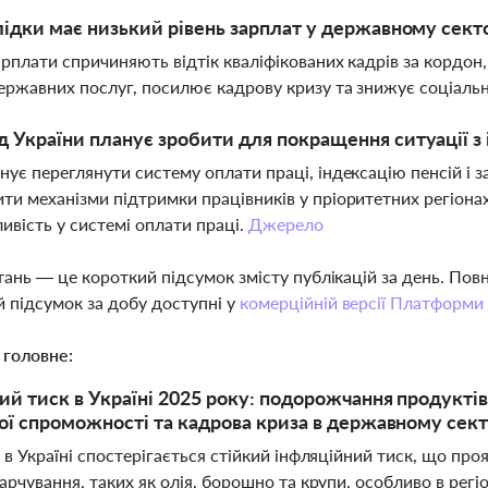
лідки має низький рівень зарплат у державному сект
арплати спричиняють відтік кваліфікованих кадрів за кордон,
ержавних послуг, посилює кадрову кризу та знижує соціальну
 України планує зробити для покращення ситуації з
нує переглянути систему оплати праці, індексацію пенсій і з
ти механізми підтримки працівників у пріоритетних регіонах 
ивість у системі оплати праці.
Джерело
тань — це короткий підсумок змісту публікацій за день. По
 підсумок за добу доступні у
комерційній версії Платформи
 головне:
ий тиск в Україні 2025 року: подорожчання продуктів,
ої спроможності та кадрова криза в державному сект
 в Україні спостерігається стійкий інфляційний тиск, що пр
арчування, таких як олія, борошно та крупи, особливо в регіо