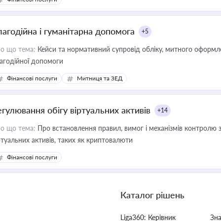
лагодійна і гуманітарна допомога
+5
о що тема:
Кейси та нормативний супровід обліку, митного оформлен
агодійної допомоги
Фінансові послуги
Митниця та ЗЕД
егулювання обігу віртуальних активів
+14
о що тема:
Про встановлення правил, вимог і механізмів контролю 
ртуальних активів, таких як криптовалюти
Фінансові послуги
Каталог рішень
Liga360: Керівник
Зн