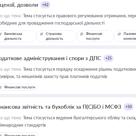
цензії, дозволи
+62
о що тема:
Тема стосується правового регулювання отримання, пере
обхідних для провадження господарської діяльності
Банківська
Страхова
Фінансові
Паливн
діяльність
діяльність
послуги
компле
одаткове адміністрування і спори з ДПС
+25
о що тема:
Тема стосується порядку оскарження рішень податкових
ревірок, та механізмів захисту прав платників податків
Фінансові послуги
інансова звітність та бухоблік за П(С)БО і МСФЗ
+50
о що тема:
Тема стосується ведення бухгалтерського обліку та скла
міжнародних стандартів
Фінансові послуги