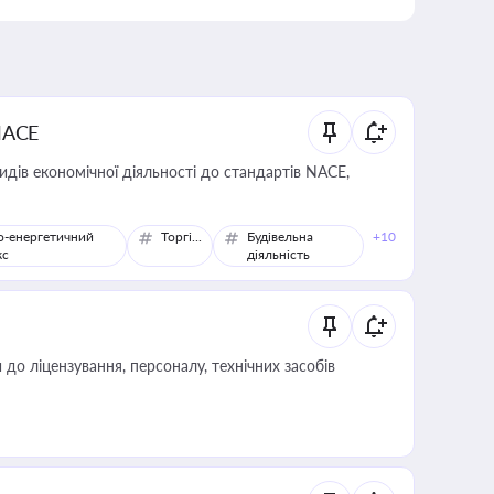
NACE
идів економічної діяльності до стандартів NACE,
о-енергетичний
Торгівля
Будівельна
+10
кс
діяльність
о ліцензування, персоналу, технічних засобів