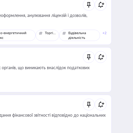
оформлення, анулювання ліцензій і дозволів,
о-енергетичний
Торгівля
Будівельна
+2
кс
діяльність
 органів, що виникають внаслідок податкових
дання фінансової звітності відповідно до національних