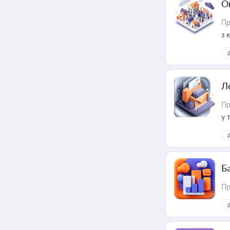
О
Пр
з 
ме
пр
Л
Пр
у 
ри
Ба
Пр