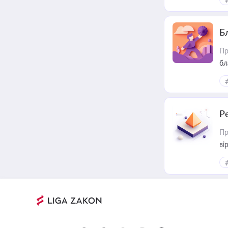
Б
Пр
бл
Р
Пр
ві