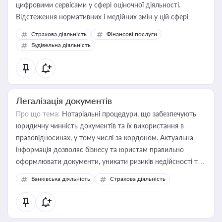
цифровими сервісами у сфері оціночної діяльності.
Відстеження нормативних і медійних змін у цій сфері
корисне для власника бізнесу, керівника, юриста або
Страхова діяльність
Фінансові послуги
бухгалтера під час оподаткування, приватизації, оренди
Будівельна діяльність
державного майна, корпоративних угод і перевірки
статусу суб'єктів оціночної діяльності
Легалізація документів
Про що тема:
Нотаріальні процедури, що забезпечують
юридичну чинність документів та їх використання в
правовідносинах, у тому числі за кордоном. Актуальна
інформація дозволяє бізнесу та юристам правильно
оформлювати документи, уникати ризиків недійсності та
забезпечувати їх належне прийняття органами влади та
Банківська діяльність
Страхова діяльність
контрагентами