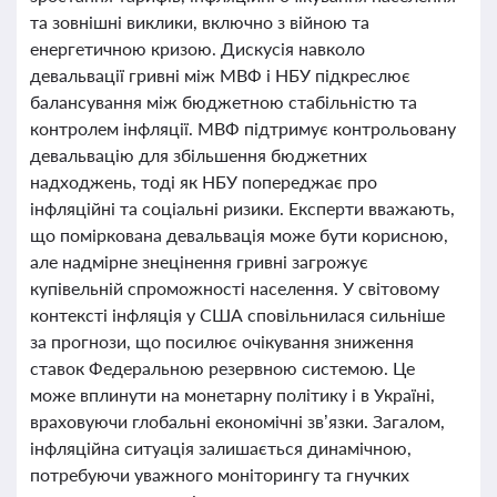
та зовнішні виклики, включно з війною та
енергетичною кризою. Дискусія навколо
девальвації гривні між МВФ і НБУ підкреслює
балансування між бюджетною стабільністю та
контролем інфляції. МВФ підтримує контрольовану
девальвацію для збільшення бюджетних
надходжень, тоді як НБУ попереджає про
інфляційні та соціальні ризики. Експерти вважають,
що поміркована девальвація може бути корисною,
але надмірне знецінення гривні загрожує
купівельній спроможності населення. У світовому
контексті інфляція у США сповільнилася сильніше
за прогнози, що посилює очікування зниження
ставок Федеральною резервною системою. Це
може вплинути на монетарну політику і в Україні,
враховуючи глобальні економічні зв’язки. Загалом,
інфляційна ситуація залишається динамічною,
потребуючи уважного моніторингу та гнучких