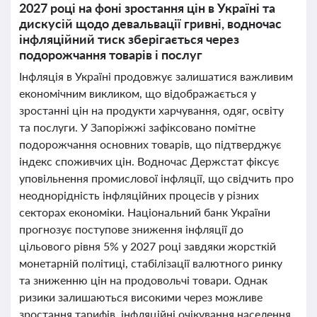
2027 році на фоні зростання цін в Україні та
дискусій щодо девальвації гривні, водночас
інфляційний тиск зберігається через
подорожчання товарів і послуг
Інфляція в Україні продовжує залишатися важливим
економічним викликом, що відображається у
зростанні цін на продукти харчування, одяг, освіту
та послуги. У Запоріжжі зафіксовано помітне
подорожчання основних товарів, що підтверджує
індекс споживчих цін. Водночас Держстат фіксує
уповільнення промислової інфляції, що свідчить про
неоднорідність інфляційних процесів у різних
секторах економіки. Національний банк України
прогнозує поступове зниження інфляції до
цільового рівня 5% у 2027 році завдяки жорсткій
монетарній політиці, стабілізації валютного ринку
та зниженню цін на продовольчі товари. Однак
ризики залишаються високими через можливе
зростання тарифів, інфляційні очікування населення