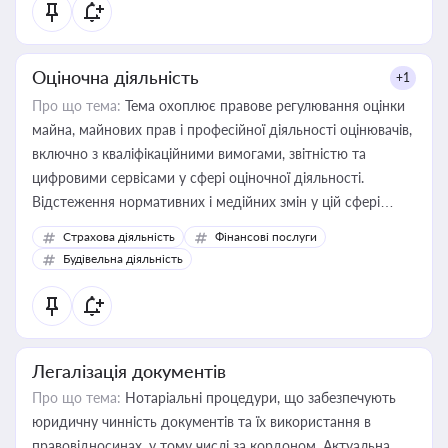
Оціночна діяльність
+1
Про що тема:
Тема охоплює правове регулювання оцінки
майна, майнових прав і професійної діяльності оцінювачів,
включно з кваліфікаційними вимогами, звітністю та
цифровими сервісами у сфері оціночної діяльності.
Відстеження нормативних і медійних змін у цій сфері
корисне для власника бізнесу, керівника, юриста або
Страхова діяльність
Фінансові послуги
бухгалтера під час оподаткування, приватизації, оренди
Будівельна діяльність
державного майна, корпоративних угод і перевірки
статусу суб'єктів оціночної діяльності
Легалізація документів
Про що тема:
Нотаріальні процедури, що забезпечують
юридичну чинність документів та їх використання в
правовідносинах, у тому числі за кордоном. Актуальна