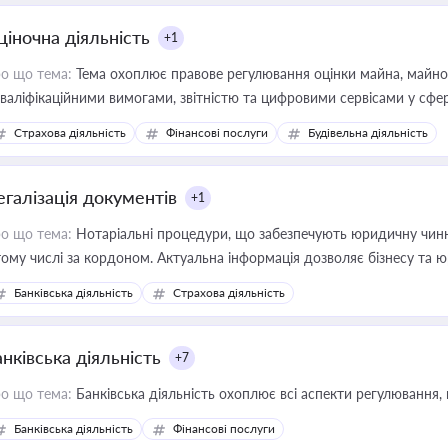
ціночна діяльність
+1
о що тема:
Тема охоплює правове регулювання оцінки майна, майнови
кваліфікаційними вимогами, звітністю та цифровими сервісами у сфер
дійних змін у цій сфері корисне для власника бізнесу, керівника, юр
Страхова діяльність
Фінансові послуги
Будівельна діяльність
иватизації, оренди державного майна, корпоративних угод і перевірки
егалізація документів
+1
о що тема:
Нотаріальні процедури, що забезпечують юридичну чинні
тому числі за кордоном. Актуальна інформація дозволяє бізнесу т
зиків недійсності та забезпечувати їх належне прийняття органами 
Банківська діяльність
Страхова діяльність
нківська діяльність
+7
о що тема:
Банківська діяльність охоплює всі аспекти регулювання, 
Банківська діяльність
Фінансові послуги