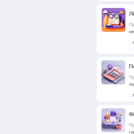
Лі
Пр
не
П
Пр
пе
Ф
Пр
і 