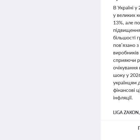
В Україні 
у великих к
13%, але п
підвищення
більшості г
пов’язано 
виробників 
сприяючи ро
очікування
шоку у 2026
українцям 
фінансові ц
інфляції.
LIGA ZAKON