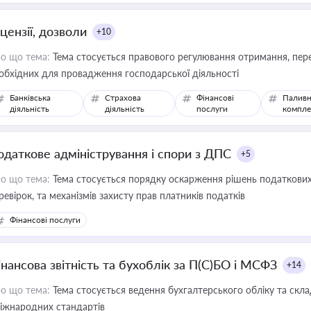
цензії, дозволи
+10
о що тема:
Тема стосується правового регулювання отримання, пере
обхідних для провадження господарської діяльності
Банківська
Страхова
Фінансові
Паливн
діяльність
діяльність
послуги
компле
одаткове адміністрування і спори з ДПС
+5
о що тема:
Тема стосується порядку оскарження рішень податкових
ревірок, та механізмів захисту прав платників податків
Фінансові послуги
інансова звітність та бухоблік за П(С)БО і МСФЗ
+14
о що тема:
Тема стосується ведення бухгалтерського обліку та скла
міжнародних стандартів