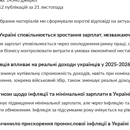
12 публікацій за 21 листопада
ібраних матеріалів ми сформували короткі відповіді на актуал
Україні сповільнюється зростання зарплат, незважаю
я зарплат уповільнюється через охолодження ринку праці, с
я бізнесу контролювати витрати в умовах економічної нестаб
яція впливає на реальні доходи українців у 2025-202
 знижує купівельну спроможність доходів, навіть при номін
ення, зокрема військовий збір, також зменшує реальні дох
гнози щодо інфляції та мінімальної зарплати в Україні
нує підвищення мінімальної зарплати, але через інфляцію т
и обмеженим. Інфляція за підсумками року очікується на рі
чинило прискорення промислової інфляції в Україні 