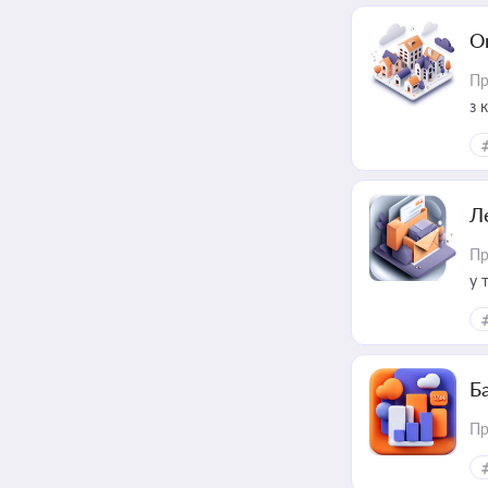
О
Пр
з 
ме
пр
Л
Пр
у 
ри
Ба
Пр