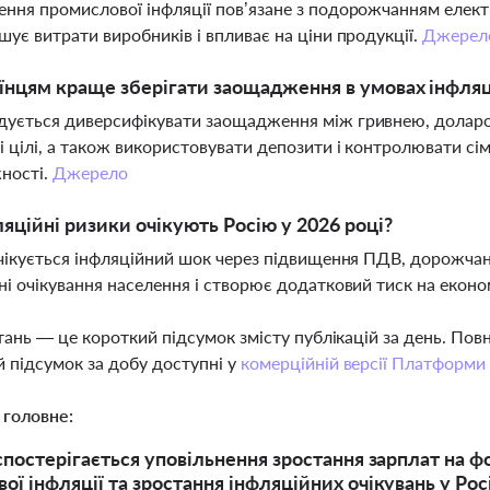
ння промислової інфляції пов’язане з подорожчанням електро
шує витрати виробників і впливає на ціни продукції.
Джерел
їнцям краще зберігати заощадження в умовах інфляц
ується диверсифікувати заощадження між гривнею, доларом
і цілі, а також використовувати депозити і контролювати с
ності.
Джерело
ляційні ризики очікують Росію у 2026 році?
очікується інфляційний шок через підвищення ПДВ, дорожчан
ні очікування населення і створює додатковий тиск на еконо
тань — це короткий підсумок змісту публікацій за день. По
 підсумок за добу доступні у
комерційній версії Платформи
 головне:
 спостерігається уповільнення зростання зарплат на ф
ї інфляції та зростання інфляційних очікувань у Росі