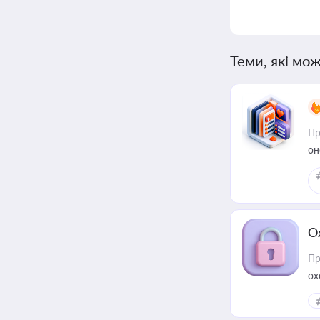
Теми, які мож
Пр
он
О
Пр
ох