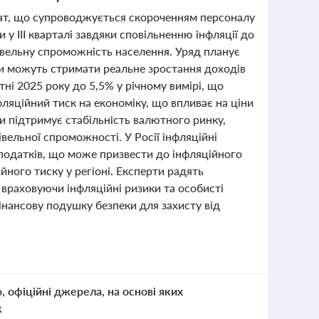
плат, що супроводжується скороченням персоналу
 у III кварталі завдяки сповільненню інфляції до
івельну спроможність населення. Уряд планує
ки можуть стримати реальне зростання доходів
ні 2025 року до 5,5% у річному вимірі, що
ляційний тиск на економіку, що впливає на ціни
и підтримує стабільність валютного ринку,
вельної спроможності. У Росії інфляційні
податків, що може призвести до інфляційного
ного тиску у регіоні. Експерти радять
враховуючи інфляційні ризики та особисті
інансову подушку безпеки для захисту від
о, офіційні джерела, на основі яких
к