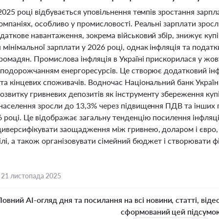
у 2025 році відбувається уповільнення темпів зростання зар
омпаніях, особливо у промисловості. Реальні зарплати зросли
одаткове навантаження, зокрема військовий збір, знижує куп
 мінімальної зарплати у 2026 році, однак інфляція та подат
ромадян. Промислова інфляція в Україні прискорилася у жовт
з подорожчанням енергоресурсів. Це створює додатковий інф
та кінцевих споживачів. Водночас Національний банк Україн
звитку гривневих депозитів як інструменту збереження купі
 населення зросли до 13,3% через підвищення ПДВ та інших 
 році. Це відображає загальну тенденцію посилення інфляцій
диверсифікувати заощадження між гривнею, доларом і євро, 
ілі, а також організовувати сімейний бюджет і створювати ф
,
21 листопада 2025
Повний AI-огляд дня та посилання на всі новини, статті, віде
сформований цей підсумо