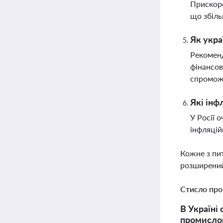
Прискоре
що збіль
Як укра
Рекоменд
фінансов
спромож
Які інф
У Росії 
інфляцій
Кожне з пи
розширений
Стисло про
В Україні
промислово