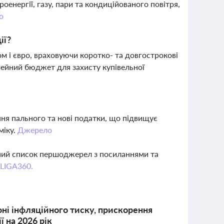
енергії, газу, пари та кондиційованого повітря,
о
ії?
 і євро, враховуючи коротко- та довгострокові
імейний бюджет для захисту купівельної
ня пального та нові податки, що підвищує
міку.
Джерело
вний список першоджерел з посиланнями та
 LIGA360.
оні інфляційного тиску, прискорення
ї на 2026 рік