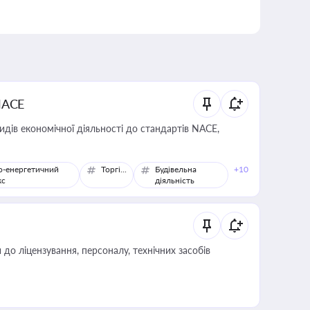
NACE
идів економічної діяльності до стандартів NACE,
о-енергетичний
Торгівля
Будівельна
+10
кс
діяльність
о ліцензування, персоналу, технічних засобів