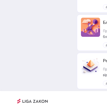
Б
Пр
бл
Р
Пр
ві