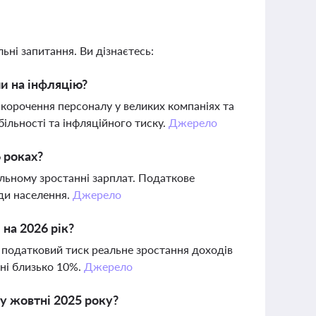
ьні запитання. Ви дізнаєтесь:
чи на інфляцію?
корочення персоналу у великих компаніях та
ільності та інфляційного тиску.
Джерело
6 роках?
альному зростанні зарплат. Податкове
оди населення.
Джерело
 на 2026 рік?
а податковий тиск реальне зростання доходів
вні близько 10%.
Джерело
у жовтні 2025 року?