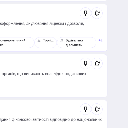
оформлення, анулювання ліцензій і дозволів,
о-енергетичний
Торгівля
Будівельна
+2
кс
діяльність
 органів, що виникають внаслідок податкових
дання фінансової звітності відповідно до національних