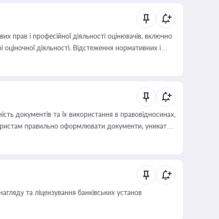
х прав і професійної діяльності оцінювачів, включно
і оціночної діяльності. Відстеження нормативних і
иста або бухгалтера під час оподаткування,
 статусу суб'єктів оціночної діяльності
сть документів та їх використання в правовідносинах,
а юристам правильно оформлювати документи, уникати
влади та контрагентами
нагляду та ліцензування банківських установ