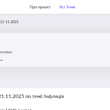
Про проєкт
Всі Теми
21-11-2025
 впливає
уги
21.11.2025 по темі: Інфляція
но:
14340 джерел