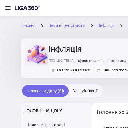
Головна
Теми в центрі уваги
Інфляція
Інфляція
Інфляція та все, на що вона
ПРО ЩО ТЕМА:
Банківська діяльність
Фінансові посл
Головне за добу (AI)
Усі публікації
ГОЛОВНЕ ЗА ДОБУ
Головне за 
Головне за сьогодні
Опрацьова