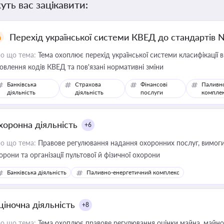
уть вас зацікавити:
Перехід української системи КВЕД до стандартів 
о що тема:
Тема охоплює перехід української системи класифікації в
овлення кодів КВЕД та пов'язані нормативні зміни
Банківська
Страхова
Фінансові
Паливн
діяльність
діяльність
послуги
компле
хоронна діяльність
+6
о що тема:
Правове регулювання надання охоронних послуг, вимоги д
орони та організації пультової й фізичної охорони
Банківська діяльність
Паливно-енергетичний комплекс
ціночна діяльність
+8
о що тема:
Тема охоплює правове регулювання оцінки майна, майнови