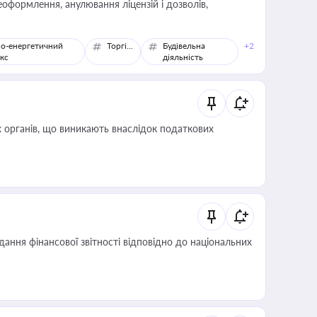
оформлення, анулювання ліцензій і дозволів,
о-енергетичний
Торгівля
Будівельна
+2
кс
діяльність
 органів, що виникають внаслідок податкових
дання фінансової звітності відповідно до національних