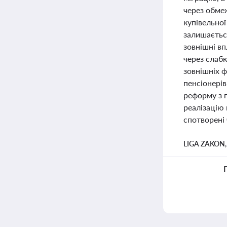
через обмеж
купівельної
залишається
зовнішні вп
через слабк
зовнішніх ф
пенсіонерів
реформу з п
реалізацію 
спотворені 
LIGA ZAKON