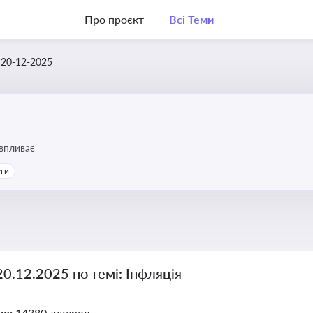
Про проєкт
Всі Теми
20-12-2025
 впливає
уги
20.12.2025 по темі: Інфляція
но:
14380 джерел