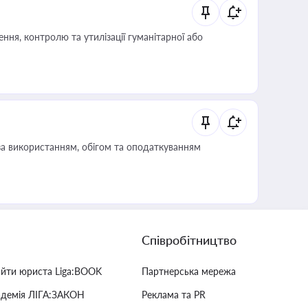
ня, контролю та утилізації гуманітарної або
за використанням, обігом та оподаткуванням
Співробітництво
айти юриста Liga:BOOK
Партнерська мережа
адемія ЛІГА:ЗАКОН
Реклама та PR