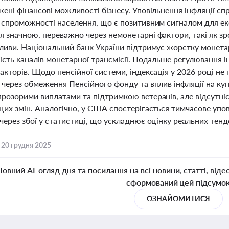
ені фінансові можливості бізнесу. Уповільнення інфляції с
 спроможності населення, що є позитивним сигналом для еко
 значною, переважно через немонетарні фактори, такі як зро
ливи. Національний банк України підтримує жорстку монетар
ість каналів монетарної трансмісії. Подальше регулювання і
акторів. Щодо пенсійної системи, індексація у 2026 році не
 через обмеження Пенсійного фонду та вплив інфляції на ку
розорими виплатами та підтримкою ветеранів, але відсутніс
цих змін. Аналогічно, у США спостерігається тимчасове упов
через збої у статистиці, що ускладнює оцінку реальних тенд
,
20 грудня 2025
Повний AI-огляд дня та посилання на всі новини, статті, віде
сформований цей підсумо
ОЗНАЙОМИТИСЯ