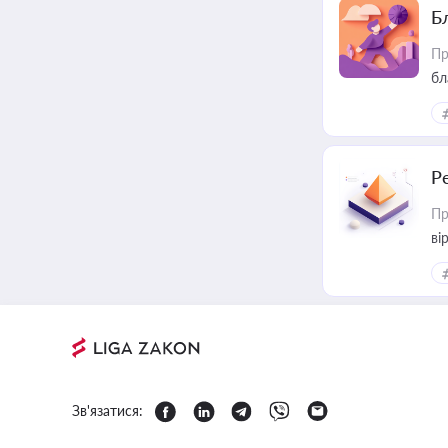
Б
Пр
бл
Р
Пр
ві
Зв'язатися: