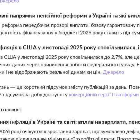
Джерело
овні напрямки пенсійної реформи в Україні та які викл
 реформа передбачає прозорі виплати, базову гарантовану пен
дсутність фінансування у бюджеті 2026 року ставить під сум
фляція в США у листопаді 2025 року сповільнилася, 
 в США у листопаді 2025 року сповільнилася до 2,7%, але це
чних даних через припинення роботи федерального уряду. Ек
и і не відображають реальної динаміки цін.
Джерело
тань — це короткий підсумок змісту публікацій за день. По
 підсумок за добу доступні у
комерційній версії Платформи
 головне:
ня інфляції в Україні та світі: вплив на зарплати, пен
 2026 році очікується зростання зарплат, що зумовлено дефіц
а також підвищенням мінімальної заробітної плати. Проте т