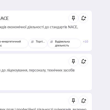
NACE
идів економічної діяльності до стандартів NACE,
о-енергетичний
Торгівля
Будівельна
+10
кс
діяльність
о ліцензування, персоналу, технічних засобів
х прав і професійної діяльності оцінювачів, включно