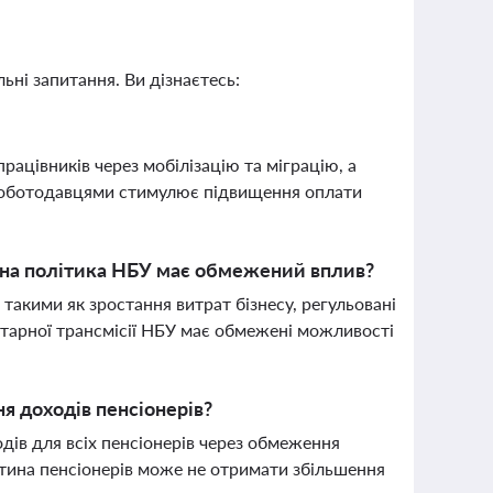
ьні запитання. Ви дізнаєтесь:
рацівників через мобілізацію та міграцію, а
 роботодавцями стимулює підвищення оплати
арна політика НБУ має обмежений вплив?
такими як зростання витрат бізнесу, регульовані
нетарної трансмісії НБУ має обмежені можливості
ня доходів пенсіонерів?
одів для всіх пенсіонерів через обмеження
стина пенсіонерів може не отримати збільшення