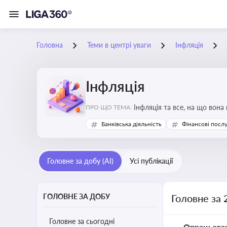
Головна
Теми в центрі уваги
Інфляція
Інфляція
Інфляція та все, на що вона
ПРО ЩО ТЕМА:
Банківська діяльність
Фінансові посл
Головне за добу (AI)
Усі публікації
ГОЛОВНЕ ЗА ДОБУ
Головне за 
Головне за сьогодні
Опрацьова