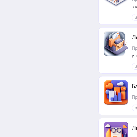
з 
ме
пр
Л
Пр
у 
ри
Ба
Пр
Лі