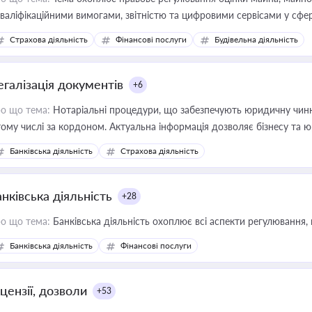
кваліфікаційними вимогами, звітністю та цифровими сервісами у сфер
дійних змін у цій сфері корисне для власника бізнесу, керівника, юр
Страхова діяльність
Фінансові послуги
Будівельна діяльність
иватизації, оренди державного майна, корпоративних угод і перевірки
егалізація документів
+6
о що тема:
Нотаріальні процедури, що забезпечують юридичну чинні
тому числі за кордоном. Актуальна інформація дозволяє бізнесу т
зиків недійсності та забезпечувати їх належне прийняття органами 
Банківська діяльність
Страхова діяльність
нківська діяльність
+28
о що тема:
Банківська діяльність охоплює всі аспекти регулювання, 
Банківська діяльність
Фінансові послуги
цензії, дозволи
+53