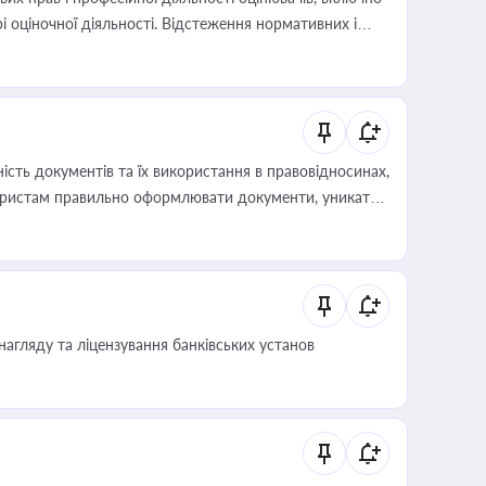
і оціночної діяльності. Відстеження нормативних і
иста або бухгалтера під час оподаткування,
 статусу суб'єктів оціночної діяльності
сть документів та їх використання в правовідносинах,
а юристам правильно оформлювати документи, уникати
влади та контрагентами
нагляду та ліцензування банківських установ