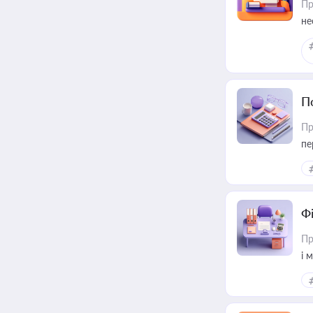
Пр
не
П
Пр
пе
Ф
Пр
і 