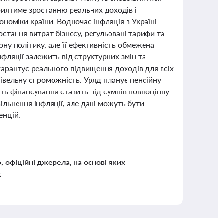
приятиме зростанню реальних доходів і
номіки країни. Водночас інфляція в Україні
стання витрат бізнесу, регульовані тарифи та
ну політику, але її ефективність обмежена
нфляції залежить від структурних змін та
 гарантує реального підвищення доходів для всіх
півельну спроможність. Уряд планує пенсійну
ть фінансування ставить під сумнів повноцінну
ільнення інфляції, але дані можуть бути
енцій.
о, офіційні джерела, на основі яких
к