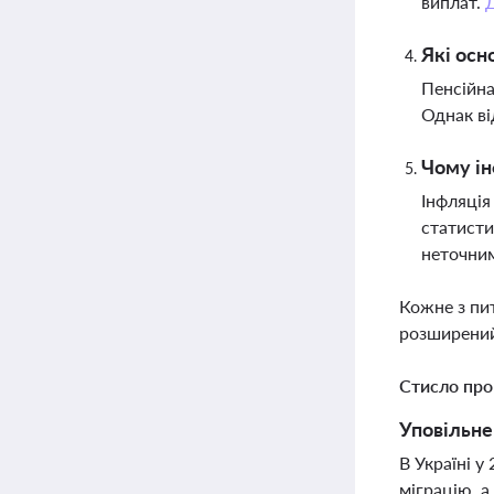
виплат.
Які осн
Пенсійна
Однак ві
Чому ін
Інфляція
статисти
неточним
Кожне з пи
розширений
Стисло про
Уповільнен
В Україні у
міграцію, 