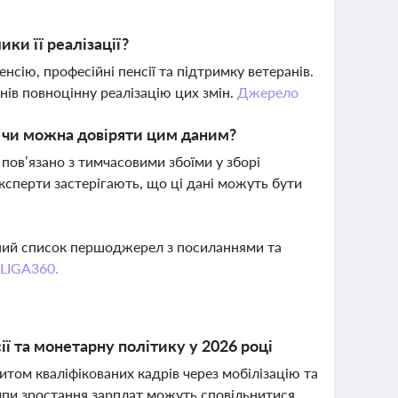
ики її реалізації?
сію, професійні пенсії та підтримку ветеранів.
нів повноцінну реалізацію цих змін.
Джерело
і чи можна довіряти цим даним?
 пов’язано з тимчасовими збоїми у зборі
сперти застерігають, що ці дані можуть бути
вний список першоджерел з посиланнями та
 LIGA360.
сії та монетарну політику у 2026 році
итом кваліфікованих кадрів через мобілізацію та
емпи зростання зарплат можуть сповільнитися