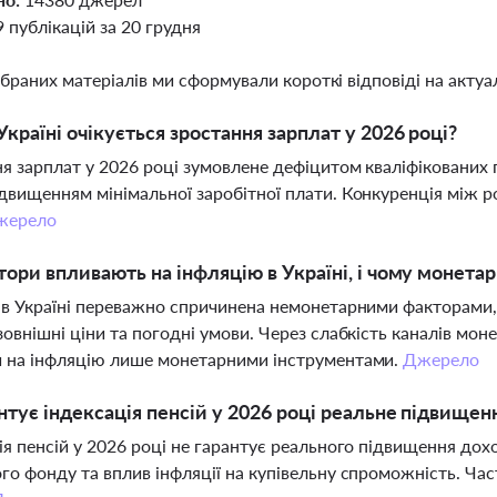
9 публікацій за 20 грудня
ібраних матеріалів ми сформували короткі відповіді на актуал
Україні очікується зростання зарплат у 2026 році?
я зарплат у 2026 році зумовлене дефіцитом кваліфікованих п
двищенням мінімальної заробітної плати. Конкуренція між
жерело
тори впливають на інфляцію в Україні, і чому монет
 в Україні переважно спричинена немонетарними факторами, 
зовнішні ціни та погодні умови. Через слабкість каналів мо
и на інфляцію лише монетарними інструментами.
Джерело
нтує індексація пенсій у 2026 році реальне підвищен
ія пенсій у 2026 році не гарантує реального підвищення дох
го фонду та вплив інфляції на купівельну спроможність. Ча