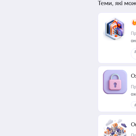
Теми, які мож
Пр
он
О
Пр
ох
О
Пр