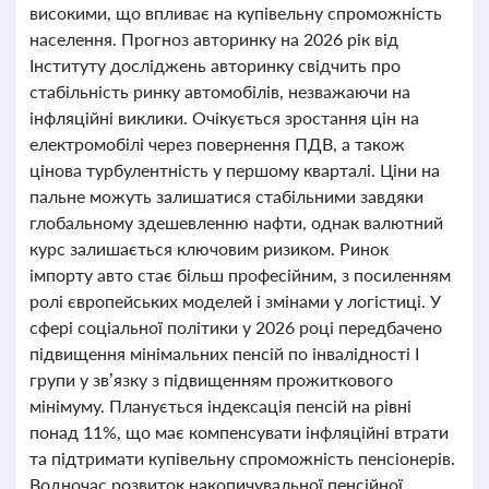
високими, що впливає на купівельну спроможність
населення. Прогноз авторинку на 2026 рік від
Інституту досліджень авторинку свідчить про
стабільність ринку автомобілів, незважаючи на
інфляційні виклики. Очікується зростання цін на
електромобілі через повернення ПДВ, а також
цінова турбулентність у першому кварталі. Ціни на
пальне можуть залишатися стабільними завдяки
глобальному здешевленню нафти, однак валютний
курс залишається ключовим ризиком. Ринок
імпорту авто стає більш професійним, з посиленням
ролі європейських моделей і змінами у логістиці. У
сфері соціальної політики у 2026 році передбачено
підвищення мінімальних пенсій по інвалідності І
групи у зв’язку з підвищенням прожиткового
мінімуму. Планується індексація пенсій на рівні
понад 11%, що має компенсувати інфляційні втрати
та підтримати купівельну спроможність пенсіонерів.
Водночас розвиток накопичувальної пенсійної