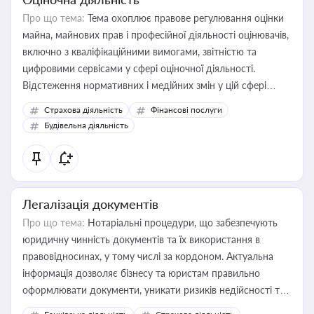
Про що тема:
Тема охоплює правове регулювання оцінки
майна, майнових прав і професійної діяльності оцінювачів,
включно з кваліфікаційними вимогами, звітністю та
цифровими сервісами у сфері оціночної діяльності.
Відстеження нормативних і медійних змін у цій сфері
корисне для власника бізнесу, керівника, юриста або
Страхова діяльність
Фінансові послуги
бухгалтера під час оподаткування, приватизації, оренди
Будівельна діяльність
державного майна, корпоративних угод і перевірки
статусу суб'єктів оціночної діяльності
Легалізація документів
Про що тема:
Нотаріальні процедури, що забезпечують
юридичну чинність документів та їх використання в
правовідносинах, у тому числі за кордоном. Актуальна
інформація дозволяє бізнесу та юристам правильно
оформлювати документи, уникати ризиків недійсності та
забезпечувати їх належне прийняття органами влади та