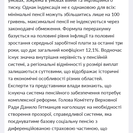
тиску. Однак індексація не є однаковою для всіх:
мінімальні пенсії можуть збільшитись лише на 100
гривень, максимальні пенсії не індексуються через
законодавчі обмеження. Формула перерахунку
базується на половині рівня інфляції та половині
зростання середньої заробітної плати за останні три
роки, що дає загальний коефіцієнт 12,1%. Водночас
існує значна внутрішня нерівність у пенсійній
системі, а регіональні відмінності у розмірі виплат
залишаються суттєвими, що відображає історичні
та економічні особливості різних областей.
Експерти та представники влади визнають, що
існуюча система пенсійного забезпечення потребує
комплексної реформи. Голова Комітету Верховної
Ради Данило Гетманцев наголошує на необхідності
створення прозорої, справедливої системи, яка
поєднуватиме базову соціальну пенсію з
диференційованою страховою частиною, що