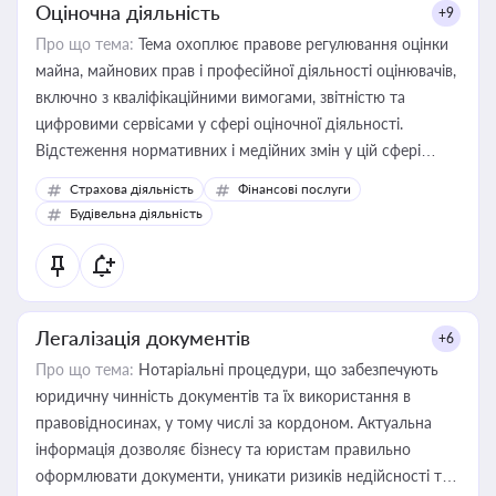
Оціночна діяльність
+9
Про що тема:
Тема охоплює правове регулювання оцінки
майна, майнових прав і професійної діяльності оцінювачів,
включно з кваліфікаційними вимогами, звітністю та
цифровими сервісами у сфері оціночної діяльності.
Відстеження нормативних і медійних змін у цій сфері
корисне для власника бізнесу, керівника, юриста або
Страхова діяльність
Фінансові послуги
бухгалтера під час оподаткування, приватизації, оренди
Будівельна діяльність
державного майна, корпоративних угод і перевірки
статусу суб'єктів оціночної діяльності
Легалізація документів
+6
Про що тема:
Нотаріальні процедури, що забезпечують
юридичну чинність документів та їх використання в
правовідносинах, у тому числі за кордоном. Актуальна
інформація дозволяє бізнесу та юристам правильно
оформлювати документи, уникати ризиків недійсності та