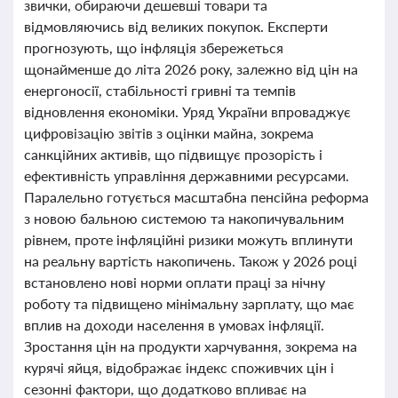
звички, обираючи дешевші товари та
відмовляючись від великих покупок. Експерти
прогнозують, що інфляція збережеться
щонайменше до літа 2026 року, залежно від цін на
енергоносії, стабільності гривні та темпів
відновлення економіки. Уряд України впроваджує
цифровізацію звітів з оцінки майна, зокрема
санкційних активів, що підвищує прозорість і
ефективність управління державними ресурсами.
Паралельно готується масштабна пенсійна реформа
з новою бальною системою та накопичувальним
рівнем, проте інфляційні ризики можуть вплинути
на реальну вартість накопичень. Також у 2026 році
встановлено нові норми оплати праці за нічну
роботу та підвищено мінімальну зарплату, що має
вплив на доходи населення в умовах інфляції.
Зростання цін на продукти харчування, зокрема на
курячі яйця, відображає індекс споживчих цін і
сезонні фактори, що додатково впливає на