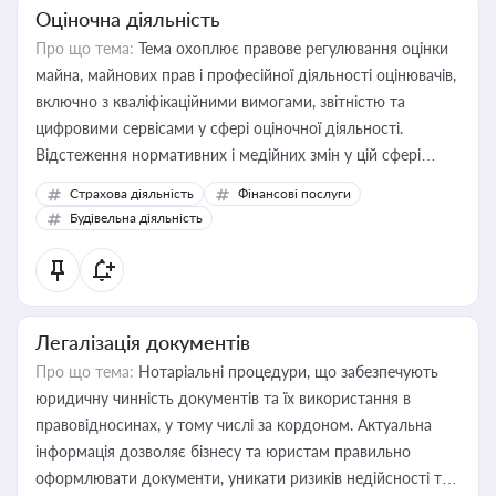
Оціночна діяльність
Про що тема:
Тема охоплює правове регулювання оцінки
майна, майнових прав і професійної діяльності оцінювачів,
включно з кваліфікаційними вимогами, звітністю та
цифровими сервісами у сфері оціночної діяльності.
Відстеження нормативних і медійних змін у цій сфері
корисне для власника бізнесу, керівника, юриста або
Страхова діяльність
Фінансові послуги
бухгалтера під час оподаткування, приватизації, оренди
Будівельна діяльність
державного майна, корпоративних угод і перевірки
статусу суб'єктів оціночної діяльності
Легалізація документів
Про що тема:
Нотаріальні процедури, що забезпечують
юридичну чинність документів та їх використання в
правовідносинах, у тому числі за кордоном. Актуальна
інформація дозволяє бізнесу та юристам правильно
оформлювати документи, уникати ризиків недійсності та